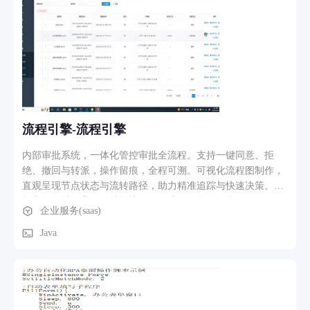
客户展示、底部联系栏，根据客户品牌视觉定制配色、排版，
无模板复用； 产品 / 案例管理模块：后台可自主新增、编辑、
删除产品图片、参数、详情文案，支持产品分类检索、图文详
情展示、案例图集放大预览； 资讯新闻模块：企业动态、行业
资讯发布管理，支持图文排版、文章分类，前端实现分页浏
览、文章详情查看； 访客线索互动模块：在线留言表单、预约
咨询表单，访客提交信息后后台实时接收，支持后台导出客户
线索数据； 联系我们模块：展示企业地址、联系电话、微信二
流程引擎-流程引擎
维码、百度地图定位，一键拨号、导航跳转； 网站后台管理模
块：独立管理账号，权限分级，可视化修改网站文字、图片、
内部审批系统，一体化管控审批全流程。支持一键同意、拒
轮播内容，无需代码基础即可自主更新全站内容； 移动端自适
绝、撤回与转派，操作留痕，全程可溯。可视化流程图制作，
应模块：网站页面自动适配手机、平板屏幕尺寸，移动端优化
直观呈现节点状态与流转路径，助力精准追踪与快速决策。让
按钮尺寸、图片排版，保证手机端浏览流畅美观。 3、业务流
权力运行透明高效，赋能协作，提升组织整体效能。
企业服务(saas)
程、功能路径描述 网站后台更新流程：管理员登录独立后台→
对应模块修改图文内容（产品 / 新闻 / 轮播图）→保存发布，
Java
前端网站实时同步更新内容； 访客浏览网站流程：访客通过电
脑浏览器 / 手机微信、浏览器访问网站首页→自主切换业务、
产品、新闻栏目浏览详细内容； 客户线索收集流程：访客浏览
产品后点击咨询 / 预约按钮→填写姓名、电话、需求内容并提
交表单→后台管理端即时收到访客提交的线索信息，管理员可