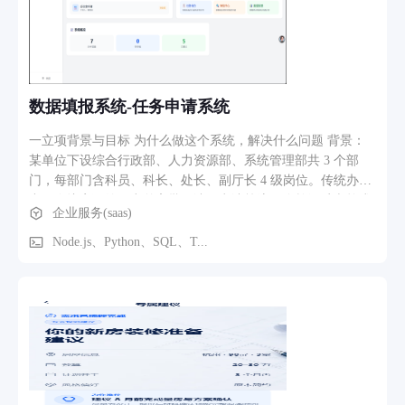
集与生产过程控制。 仓储管理系统（WMS）：仓库精细化管
理，覆盖入库/出库/盘点、库位管理、波次策略、拣货上架、
批次与序列号管理。 质量管理系统（QMS）：全流程质量管
理，涵盖来料检验（IQC）、过程检验（IPQC）、出货检验
（OQC）、不合格品处理（NCR）及纠正预防（CAPA）。 设
数据填报系统-任务申请系统
备管理系统（EMS）：设备全生命周期管理，包括设备台账、
保养计划、维修工单、备件管理、点巡检及 OEE 分析。 报表
一立项背景与目标 为什么做这个系统，解决什么问题 背景：
与 BI：管理驾驶舱、KPI 看板、自助报表与多维分析，数据驱
某单位下设综合行政部、人力资源部、系统管理部共 3 个部
动决策。
门，每部门含科员、科长、处长、副厅长 4 级岗位。传统办公
中，会议室预约、出差审批、请假申请等流程依赖纸质表单或
企业服务(saas)
微信/邮件口头沟通，存在流程不透明、审批周期长、数据难统
计、责任难追溯等痛点。管理员无法统一下发任务，审批人无
Node.js、Python、SQL、T...
法集中处理待办，填表人不知道自己该填什么、填到哪一步
了。 项目目标 流程数字化 将纸质流程搬上线 管理员一键下发
任务到多人，填表人在线填写表单，审批人集中审批，全流程
留痕可追溯。 多级审批 角色驱动的审批链 按科员 → 科长 →
处长 → 副厅长的行政层级自动路由审批，支持部门隔离与权
限控制。 数据可视化 实时统计与报表 按类型、状态、时间维
度统计申请数据，ECharts 图表展示月度趋势，辅助管理决
策。 消息驱动 红点提醒不遗漏 待办任务、待审批申请、审批