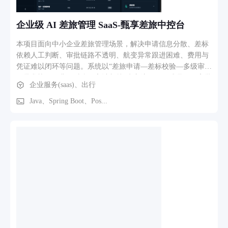
企业级 AI 差旅管理 SaaS-甄享差旅中控台
本项目面向中小企业差旅管理场景，解决申请信息分散、差标
依赖人工判断、审批链路不透明、航变异常跟进困难、费用与
凭证难以闭环等问题。系统以“差旅申请—差标校验—多级审批
—异常协同—费用对账—审计归档”为主流程，形成员工、审批
企业服务(saas)、出行
人、财务和企业管理员共同使用的一体化工作台。 核心功能包
括：通过自然语言多轮对话创建差旅申请，智能体自动提取出
Java、Spring Boot、Pos...
发地、目的地、日期、预算和出差事由，并保留原文证据、字
段置信度和缺失项追问；企业制度知识库与 Java 确定性规则共
同完成预算及差标检查；支持按部门和金额配置一至两级审
批；对延误、取消、酒店异常等事件进行负责人、SLA、费用
影响和处置方案管理；归档费用与电子凭证，识别重复票据及
预订差异，财务复核后生成结算批次。 系统同时提供统一待
办、我的差旅、经营分析、预算管理、成员与权限、制度版
本、AI 质量评测、调用日志和连续哈希审计等管理能力。所有
AI 结果均需人工确认，系统不会自动付款、审批、预订或执行
退改签，适合作为企业差旅数字化和 AI 辅助决策的试点产
品。