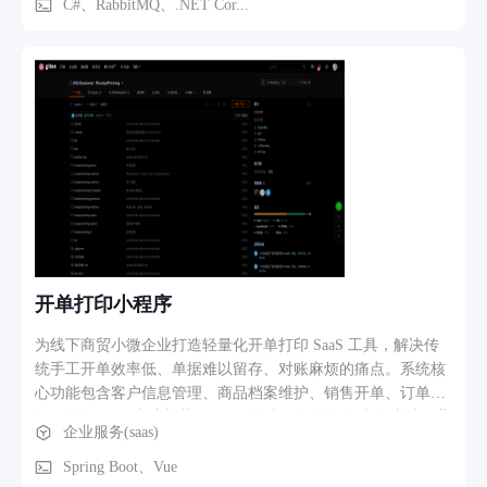
通信 - 微信/支付宝支付接入。
C#、RabbitMQ、.NET Cor...
开单打印小程序
为线下商贸小微企业打造轻量化开单打印 SaaS 工具，解决传
统手工开单效率低、单据难以留存、对账麻烦的痛点。系统核
心功能包含客户信息管理、商品档案维护、销售开单、订单编
辑、单据 PDF 生成与蓝牙 / 网口打印、订单数据查询统计。业
企业服务(saas)
务流程：管理员维护商品与客户资料→前端小程序录入销售信
息生成订单→一键预览单据并打印→后台自动留存订单记录，
Spring Boot、Vue