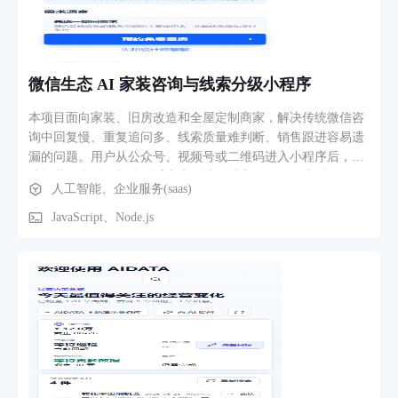
结果通知，导航栏实时红点提示，15 秒轮询刷新。 二核心功
能模块 系统的六大功能模块及其职责 模块 角色 核心功能 技术
实现 用户认证 所有用户 JWT 登录、密码 bcrypt 加密、角色解
析、路由守卫 python-jose + bcrypt 任务下发 管理员 选择部门/
微信生态 AI 家装咨询与线索分级小程序
人员、指定审批人和查看人、设置截止日期、批量创建任务
（同类型去重） Batch ID 批次管理 任务待办 填表人 查看待处
本项目面向家装、旧房改造和全屋定制商家，解决传统微信咨
理任务、填写三种表单（会议室/出差/请假）、提交后自动生
询中回复慢、重复追问多、线索质量难判断、销售跟进容易遗
成新任务 auto_new_form 自动循环 审批中心 审批人/管理员 查
漏的问题。用户从公众号、视频号或二维码进入小程序后，可
看待审申请、单条/批量审批（通过/驳回）、查看审批历史记
选择装修类型，并按自适应流程填写城市、面积、户型、预
人工智能、企业服务(saas)
录 TaskApprover + 部门过滤 任务总览 管理员 批次维度查看任
算、开工时间、偏好风格和具体需求。系统结合商家已确认知
务进度、催办、管理员直接删除/批量删除、删除申请审批
识与 MiniMax 大模型，生成需求洞察、量房准备清单、风险提
JavaScript、Node.js
Expand 行展开 + 统计标签 数据报表 所有用户 申请记录查询、
示及设计师沟通问题，并引导用户预约量房。 预约提交后，系
统计概览（总数/待审/已通过/已驳回）、月度趋势图 ECharts
统自动形成结构化线索，根据资料完整度、预算、工期和预约
可视化 三种表单类型 会议室申请 会议室名称、日期、起止时
意愿完成高、中、低意向分级。商家可在工作台查看今日任
间、会议主题 出差申请 目的地、起止日期、出差事由、出行
务、响应时限和超时提醒，在线索详情中查看 AI 摘要、分配
方式 请假申请 请假类型、起止日期、请假原因 角色权限矩阵
设计师、记录回访备注并推进状态。项目同时提供知识库维
角色 任务下发 任务待办 审批权限 用户管理 数据报表 管理员
护、可预约档期、通知中心、服务进度、客户反馈、经营分析
✅ — 全部 ✅ ✅ 副厅长 — ✅ 本部门 — ✅ 处长 — ✅ 本部门 —
和服务规则配置，形成“咨询—建议—预约—分级—跟进—量房
✅ 科长 — ✅ 本部门 — ✅ 科员 — ✅ — — ✅ 三业务流程与功
—成交/未成交—复盘”的完整闭环。
能路径 从任务下发到审批完成的全链路 核心业务流程 管理员