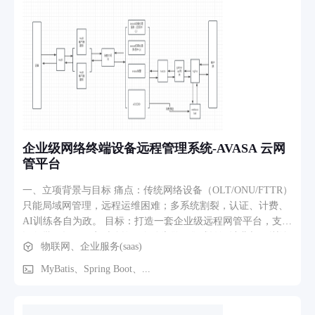
企业级网络终端设备远程管理系统-AVASA 云网
管平台
一、立项背景与目标 痛点：传统网络设备（OLT/ONU/FTTR）
只能局域网管理，远程运维困难；多系统割裂，认证、计费、
AI训练各自为政。 目标：打造一套企业级远程网管平台，支持
设备批量操作、实时监控、自动告警，集成认证计费与AI训练
物联网、企业服务(saas)
能力，覆盖Web/H5/APP三端，国内国际双版本，实现一站式智
能运维。 二、核心功能模块 设备通信与管理：基于MQTT实现
MyBatis、Spring Boot、...
设备双向指令下发与状态上报，WebSocket实时推送，支持远
程升级、配置批量下发。 多租户后台管理：组织-人员-角色权
限管控，租户隔离；后台涵盖设备关联、合同审批、APP商品