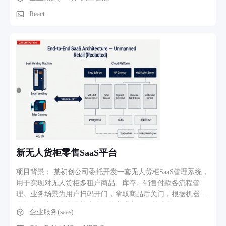
法到上线全流程交付。软件方面能够承接各种前端后端。
支持 CSV（含 BOM 兼容 Excel 中文）和 JSON 格式导出/导
React
入，方便数据迁移和备份。 7. 深色模式与主题：支持亮色/暗
色/跟随系统三种主题，全组件自适应配色。 8. 通知与保活：
每日记账提醒（默认 21:00）、晚间支出汇总（默认 23:00）；
适配华为/小米/OPPO/vivo 等厂商的自启动设置引导；前台服
务保活、电池优化白名单引导、悬浮窗速记（System Alert
Window 权限）。 业务流程：用户安装 → 授权通知监听 → 支
付时 App 自动弹窗预填 → 用户确认/编辑 → 记录存入 SQLite
→ 首页仪表盘/报告页实时刷新 → 月底查看月度报告和预算达
成 → 导出数据备份。
新无人货柜零售SaaS平台
项目背景： 某初创公司委托开发一套无人货柜SaaS管理系统，
用于实现对无人货柜多租户商品、库存、销售付款各流程管
理。业务场景为用户扫码开门，拿取商品后关门，根据机器视
觉算法确定售卖商品并生成订单完成支付。 技术栈： -
企业服务(saas)
C#/.NET 6 + Vue + Uniapp - 阿里云 CI/CD - RabbitMQ IoT设备