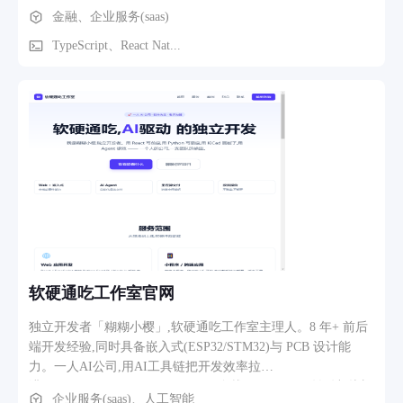
结构化沉淀。记花的核心思路是"被动记账"——监听系统通
金融、企业服务(saas)
知，自动识别收付款信息并提取金额、商户、分类，用户只需
确认即可完成记账，将记账操作从 30 秒缩短到 3 秒。 核心功
TypeScript、React Nat...
能模块： 1. 通知自动记账：Android 端通过系统
NotificationListenerService 监听支付宝、微信、银行等 App 的
支付推送，利用正则模板引擎（6 类模板、20+ 条规则覆盖支
付宝/微信/银行/美团等场景）自动解析金额、类型（收入/支
出）、商户名称，弹窗预填确认。去重机制（5 秒窗口 + 复合
key）避免同条通知重复记账。关键词过滤排除非支付通知（B
站推送、充值成功等 20+ 条忽略规则）。 2. 手动记账：支持
支出/收入切换，15 个支出分类 + 6 个收入分类（带图标和颜
色标识），输入金额、商户、备注即可快速完成，防连点重复
插入。 3. 预算管理：支持总预算和分类预算设置，进度条实时
展示已用/剩余，达 80% 自动预警、超 100% 标红提醒。预警
通知栏推送（每分类每 3 天最多 1 次，避免骚扰）。 4. 周期
软硬通吃工作室官网
记账：支持每天/每周/每月/每季度等多种周期，App 打开时自
动补记漏掉的历史周期，可单独启用/禁用。 5. 数据可视化：
独立开发者「糊糊小樱」,软硬通吃工作室主理人。8 年+ 前后
首页展示今日/本月收支卡片（横向滑动切换支出/收入）、分
端开发经验,同时具备嵌入式(ESP32/STM32)与 PCB 设计能
类占比环形图（Skia 自绘）、近 7 天趋势折线图（Victory
力。一人AI公司,用AI工具链把开发效率拉
Native）；月度报告页支持历史月份切换，展示环比变化、
满:React/TypeScript/Python/Node.js 全栈 + KiCad 硬件设计,从想
企业服务(saas)、人工智能
Top3 支出分类、日均消费、记账天数等。 6. 数据导出导入：