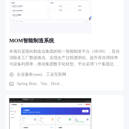
MOM智能制造系统
本项目是面向制造业集团的统一智能制造平台（MOM），旨在
消除多工厂数据孤岛、实现生产过程透明化、提升库存周转率
与设备利用率，推动集团数字化转型。平台采用"1个集团总部
+ N个工厂"的多工厂架构，集团统一管理主数据与审批流，各
企业服务(saas)、工业互联网
工厂独立运营与核算。 平台涵盖七大核心业务领域： 基础平
台（PLAT）：所有系统的统一底座，提供组织架构、用户权限
Spring Boot、Vue、Dock...
（RBAC + 数据权限）、工作流引擎、消息通知、主数据管理
（物料/BOM/客商/科目）、日志审计等能力。 企业资源计划
（ERP）：经营计划与业财一体化中枢，覆盖采购管理、销售
管理、生产计划（MPS/MRP/CRP）、库存/存货管理、财务管
理（总账/应收应付/成本核算），参照 SAP S/4HANA 功能模
型设计。 制造执行系统（MES）：车间执行层核心，负责工单
管理、派工调度、生产报工、SFC 全程追溯、SCADA 数据采