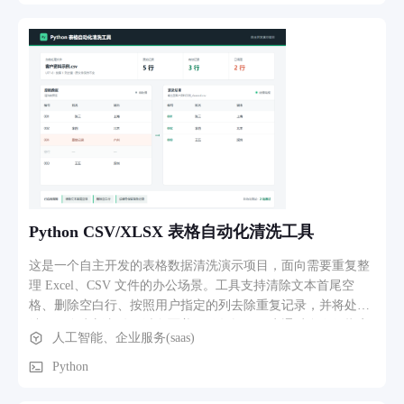
支持按时间、客户筛选历史单据，辅助商家日常对账。
Python CSV/XLSX 表格自动化清洗工具
这是一个自主开发的表格数据清洗演示项目，面向需要重复整
理 Excel、CSV 文件的办公场景。工具支持清除文本首尾空
格、删除空白行、按照用户指定的列去除重复记录，并将处理
结果保存为新文件，避免覆盖原始数据。用户通过命令行指定
人工智能、企业服务(saas)
源文件、去重列和输出位置即可运行，适合客户名单、商品资
料、订单记录等结构化表格的批量预处理。当前支持 CSV 和
Python
XLSX 格式，后续可根据具体需求增加字段转换、表格合并和