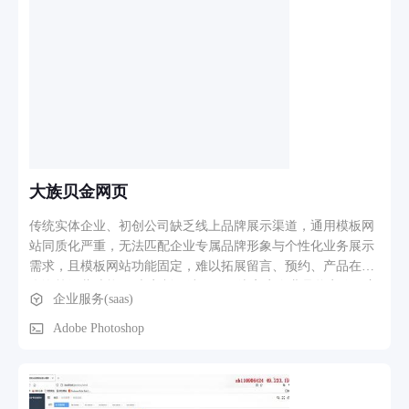
管理等。 Port认证与计费（RADIUS）：支持手机号/账号/微信
等认证方式，时长控制与自动断网，话单记录供对账。 AI算法
训练平台：集成YOLOv5/MMDetection，支持数据集上传、在
线标注、模型训练与自动分发至设备端。 三、业务流程简示
设备上线与配置：设备上电注册 → 平台存储状态 → 管理员选
模板下发 → 设备执行并回传结果 → 前端实时展示。 告警处
理：设备异常上报告警 → 消息队列分发 → 多渠道推送（邮件/
短信/APP/弹窗）→ 运维处理并更新状态。 WiFi认证计费：用
户连WiFi → 跳转认证页 → 验证身份 → 记录在线计时 → 时长
大族贝金网页
耗尽自动断网 → 生成话单。 AI模型训练下发：选择模型 →
上传图片数据集 → 在线标注 → 提交训练 → 实时看进度 → 完
传统实体企业、初创公司缺乏线上品牌展示渠道，通用模板网
成后FTP分发设备 → 设备升级生效。
站同质化严重，无法匹配企业专属品牌形象与个性化业务展示
需求，且模板网站功能固定，难以拓展留言、预约、产品在线
咨询等经营功能。 本定制网站项目围绕客户企业品牌定位、主
企业服务(saas)
营业务、宣传需求进行一对一专属开发，目标打造独一无二的
企业官方网站，完整展示企业品牌、产品案例、企业资讯、联
Adobe Photoshop
系方式，同时搭建访客互动功能，实现品牌线上曝光、客户线
索收集、线上形象宣传的核心目标，适配电脑、手机、平板全
设备浏览。 2、软件功能、核心功能模块介绍 首页品牌展示模
块：定制专属轮播大图、企业简介板块、核心业务分区、合作