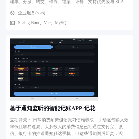
建单、分派、转交、催办、结案、评价，支持优先级与 SLA
超时提醒。 智能路由与知识库：按问题类型、客户等级自动分
企业服务(saas)
配客服；沉淀常见问题与话术库，降低重复应答成本。 坐席工
作台：会话列表、客户画像、历史工单一屏查看，支持内部备
Spring Boot、Vue、MySQ...
注与协作。 数据看板：响应时长、解决率、满意度、客服工作
量等指标统计与导出，便于管理层复盘优化。
基于通知监听的智能记账APP-记花
立项背景： 日常消费频繁但记账习惯难养成，手动逐笔输入效
率低且容易遗漏。大多数人的消费信息已经通过支付宝、微
信、银行卡的推送通知触达手机，但这些通知阅后即焚，没有