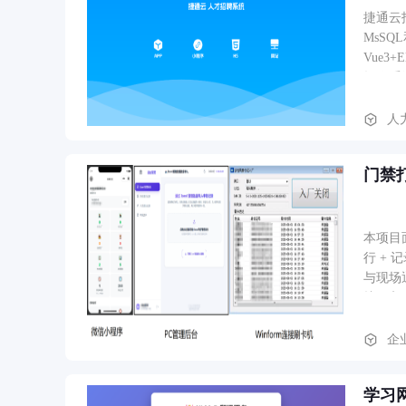
捷通云招
MsSQ
Vue3+Element
人
门禁
本项目
行 +
与现场
护、入
及审批
录刷卡
企业
验证身
格、是
学习
完整闭