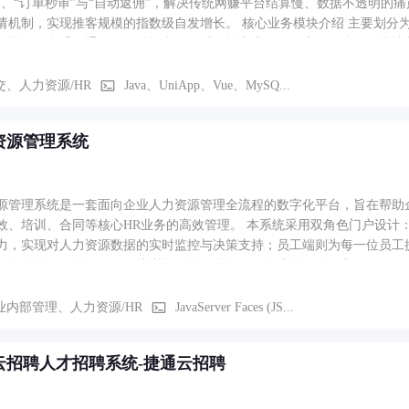
”、“订单秒审”与“自动返佣”，解决传统网赚平台结算慢、数据不透明的痛点
推客规模的指数级自发增长。 核心业务模块介绍 主要划分为四大核心业务模块： 首页： 作为推客登录后的第一落脚
要承担平台重要通知、活动福利下发以及核心业务（微店、邀请）的快捷入
。 精选 / 返佣区： 这是平台的核心变现场景。以瀑布流/列表形式聚合各类高佣金产品（如消费金融产
直观展示核心指标（佣金金额、结算周期如“次日/24小时”、审核方式如“C
交、人力资源/HR
Java、UniApp、Vue、MySQ...
推客的个人工作台。整合了财务数据（总收入、可提现余额）、团队关系
App下载引导）。
资源管理系统
源管理系统是一套面向企业人力资源管理全流程的数字化平台，旨在帮助
效、培训、合同等核心HR业务的高效管理。 本系统采用双角色门户设计
力，实现对人力资源数据的实时监控与决策支持；员工端则为每一位员工
工资单查阅、绩效评估、培训报名等日常操作，提升员工体验和HR工作
业内部管理、人力资源/HR
JavaServer Faces (JS...
云招聘人才招聘系统-捷通云招聘