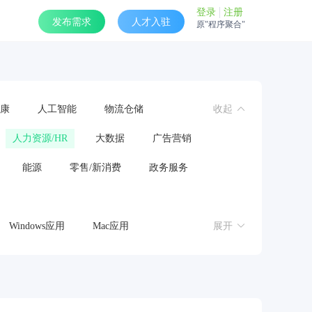
登录
注册
发布需求
人才入驻
原"程序聚合"
康
人工智能
物流仓储
收起
人力资源/HR
大数据
广告营销
能源
零售/新消费
政务服务
Windows应用
Mac应用
展开
操作系统
鸿蒙应用