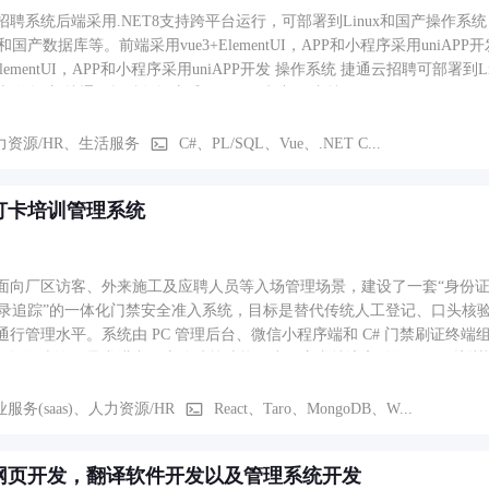
聘系统后端采用.NET8支持跨平台运行，可部署到Linux和国产操作系统，数据库
L和国产数据库等。前端采用vue3+ElementUI，APP和小程序采用uniA
UI，APP和小程序采用uniAPP开发 操作系统 捷通云招聘可部署到Linux、Windows、macOS和国产统信UOS等市面任意主流
操作系统 数据库 捷通云招聘数据库采用EFCore框架可支持PostgreSQL、MySQ
力资源/HR、生活服务
C#、PL/SQL、Vue、.NET C...
打卡培训管理系统
面向厂区访客、外来施工及应聘人员等入场管理场景，建设了一套“身份证核验/
 记录追踪”的一体化门禁安全准入系统，目标是替代传统人工登记、口头
通行管理水平。系统由 PC 管理后台、微信小程序端和 C# 门禁刷证终端组
厂记录查询、异常进出日志追踪等功能；小程序支持访客登录验证、培训
、公司名录、黑名单、管理员仪表盘等功能；门禁终端负责读取身份证信
历史。整体业务流程为：管理员先在后台录入或批量导入报备信息并维护
服务(saas)、人力资源/HR
React、Taro、MongoDB、W...
份，按规则完成培训视频学习和安全考试；门岗处再通过身份证读卡器读
否存在未签退或需重考等状态；校验通过后提示可入厂，否则进行原因播报和
网页开发，翻译软件开发以及管理系统开发
环。