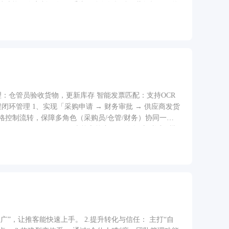
持功能二次定制开发。 系统区分白领招聘、蓝领招工、兼
，风控审核完善，杜绝虚假岗位、黑中介入驻
：仓管员验收货物，更新库存 智能发票匹配：支持OCR
环管理 1、实现「采购申请 → 财务审批 → 供应商发货
严格控制流转，保障多角色（采购员/仓管/财务）协同一致
 OCR + Agent）三大核心能力 RAG知识库对话：模
票代码/号
结论 3、智能缺陷管理与自动化指派 员工提交故障申报后，系统基于
/业务逻辑），并智能指派给对应责任人（朱京彦/倪文栋/
持测试数据驱动的质量分析。
推广”，让推客能快速上手。 2.提升转化与信任： 主打“自