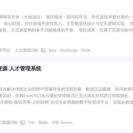
学习网网页开发（大创项目） 项目描述：面向程序员、学生及技术爱好者
。 核心职责：担任前端开发负责人，主导视觉化设计与交互逻辑实现。 技术落地：
鉴权、主页面架构到各子功能模块的开发。 项目成果：完善了页面功能
验与页面交互流畅度。 2. 智能翻译软件开发 项目描述：专为学生群体
核心职责：负责后端架构与接口集成，打通多模型调用链路。 技术落地：利用 F
某知名翻译软件的成熟接口。 项目成果：实现了多模型并发调用与结果
容平台、人力资源/HR
Java、JavaScript、Node...
日常使用需求。 3. 综合管理系统开发（人力资源/校内教学） 项目描
效率与数据同步能力。 核心职责：担任系统开发主负责人，全权负责后端核心
资源-人才管理系统
QL 的传统稳健架构，实现了复杂业务逻辑的数据处理与持久化。 项目成
优异的数据同步性，低时延、高性能，整体运行稳定性达到优秀标准。
旨在解决传统企业招聘中普遍存在的流程割裂、数据沉淀困难、协同效率
争加剧，依赖Excel与口头沟通的管理模式已无法满足对招聘过程精细化
人才获取-面试录用-入职归档”的全生命周期的数字化管理平台，实现从粗
与用户侧服务两大维度。在企业端，核心功能包括多层级组织架构管理、
用户端（小程序），重点提供便捷的注册登录、简历与培训经历的动态维
现了以下核心路径：企业完成入驻与认证后发布招聘职位 → 候选人通过小
力资源/HR
Vue、Redis、SQL Server...
心仪岗位 → 企业筛选简历并发起线下面试邀约 → 面试官现场考核并在