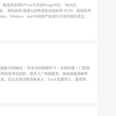
采用EFCore可支持PostgreSQL、MySQL、
PP开发。 系统架构 捷通云招聘系统后端采用.NET8，前端采用
L、SQL Server、ORACLE和国产数据库
扫码验证 + 安全培训视频学习 + 在线答题 + 门禁放
核验和纸质考试流程，提升入厂审核效率、身份校验准确率
成。后台支持访客报备录入、Excel 批量导入、题库维
视频学习、在线考试、考试结果查看、报备记录查询，以
息、调用云端校验接口、根据校验结果进行语音播报并记
题库；访客到场后通过手机号、姓名、身份证号在小程序
取证件信息，系统联动云端判断是否已报备、是否考试合
拦截，从而形成“报备-学习-考试-核验-入场-留痕”的