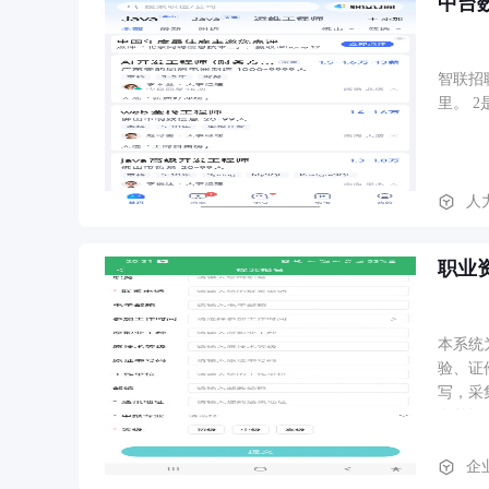
中台
智联招
里。 
人
职业
本系统
验、证
写，采
名单据
企