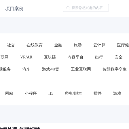
项目案例
社交
在线教育
金融
旅游
云计算
医疗健
物联网
VR/AR
区块链
内容平台
出行
安全
活服务
汽车
游戏/电竞
工业互联网
智慧数字孪生
网站
小程序
H5
爬虫/脚本
插件
游戏
云服务/云平台
算法模型
框架或代码包
车载应用