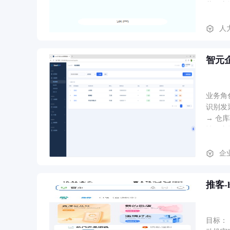
载、直
职零工
人
智元
业务角
识别发
→ 仓
性。支持
拟企业内部
码/金额/税额），返回
企
Acti
关键词
推客-
咸志伟
目标：