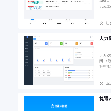
动机审
以及邀请机制，实现
点，主
审”等平台优势，建立用户信任
品）。
社
的： 
客服、
人力
人力资
酬、绩
管理能
申请、
企
捷通