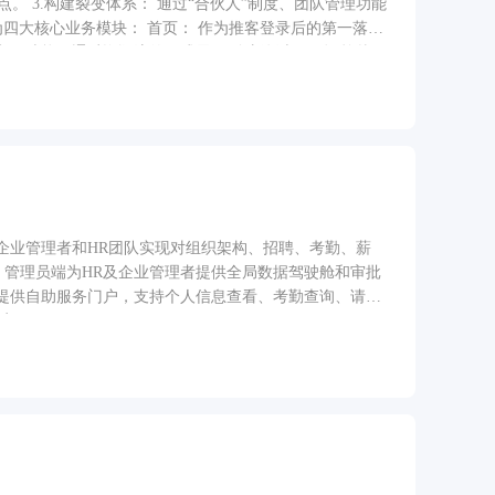
。 3.构建裂变体系： 通过“合伙人”制度、团队管理功能
口功能。通过资讯流的形式展示“全新版本”、“订单秒
PA自动机审”），辅助推客快速决策并获取推广链接。 我
管理（我的团队、客户管理）以及平台附加服务（公众号、
企业管理者和HR团队实现对组织架构、招聘、考勤、薪
：管理员端为HR及企业管理者提供全局数据驾驶舱和审批
提供自助服务门户，支持个人信息查看、考勤查询、请假
效率。