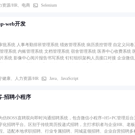
力资源/HR、电商
Selenium
sp-web开发
审批系统 人事考勤排班管理系统 绩效管理系统 病历质控管理 自定义问卷
备管理系统 内账管理系统 文档管理系统 宿舍管理系统 医养中心收费系统
胶片系统 影像中心阅片报告书写系统 钉钉组织架构人员接口对接 企业微信人
练 ESP32传感器数据采集等等 医保违规检测系统 CSDN博客账号：jun_b
疗健康、人力资源/HR
Java、JavaScript
客-招聘小程序
为仿BOSS直聘双向即时沟通招聘系统，包含微信小程序+H5+PC管理
字化招聘平台。区别于传统简历投递式招聘，主打求职者与企业HR、老
程。适配本地求职招聘、行业专属招聘、同城蓝领招聘、企业自营招聘多