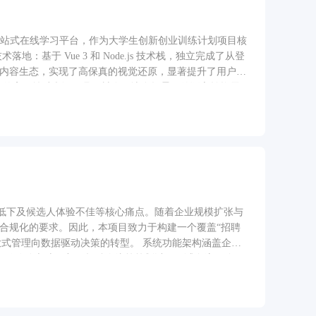
的一站式在线学习平台，作为大学生创新创业训练计划项目核
基于 Vue 3 和 Node.js 技术栈，独立完成了从登
与内容生态，实现了高保真的视觉还原，显著提升了用户的
打造的高效辅助翻译工具，旨在解决多场景下的语言转换需
irstAPI 聚合了多个主流大语言模型（LLM），并成
优选，保证了翻译的高准确率与响应速度，有效满足了学生
述：涵盖人力资源与校内教学管理的综合性后台系统，旨在提
逻辑编写与数据库设计。 技术落地：采用 Java 结合
果：系统功能完善，界面普及度高且交互友好；经测试，系
低下及候选人体验不佳等核心痛点。随着企业规模扩张与
、合规化的要求。因此，本项目致力于构建一个覆盖“招聘
放式管理向数据驱动决策的转型。 系统功能架构涵盖企业
职位发布与上下架、招聘会统筹策划以及面试全流程管
护、职位搜索与投递通道。系统通过业务流程的深度串
程序注册并完善个人信息及培训履历 → 候选人浏览并精
系统中录入结果与评价 → 面试通过后，候选人补全详细入