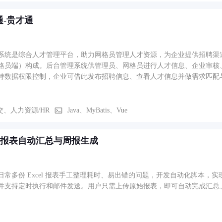
通-贵才通
系统是综合人才管理平台，助力网格员管理人才资源，为企业提供招聘渠
格员端）构成。后台管理系统供管理员、网格员进行人才信息、企业审核
持数据权限控制，企业可借此发布招聘信息、查看人才信息并做需求匹配
历、搜索职位、接收面试邀请及参与视频面试。此外，系统还有日常任务
交、人力资源/HR
Java、MyBatis、Vue
el 报表自动汇总与周报生成
日常多份 Excel 报表手工整理耗时、易出错的问题，开发自动化脚本，
并支持定时执行和邮件发送。用户只需上传原始报表，即可自动完成汇总