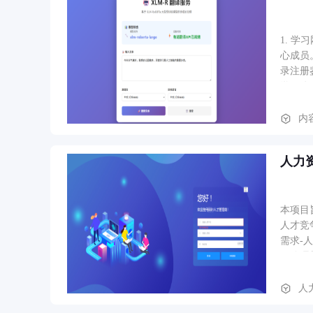
1. 
心成员
录注册
学习体
求。 
功接入
内
群体的
升管理
人力
MyS
统具备
本项目
人才竞
需求-
侧管理
控；在
联，实
人
准投递