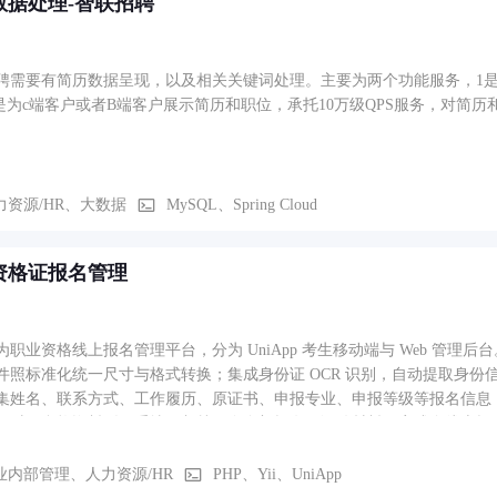
数据处理-智联招聘
聘需要有简历数据呈现，以及相关关键词处理。主要为两个功能服务，1是
2是为c端客户或者B端客户展示简历和职位，承托10万级QPS服务，对简
力资源/HR、大数据
MySQL、Spring Cloud
资格证报名管理
为职业资格线上报名管理平台，分为 UniApp 考生移动端与 Web 管
件照标准化统一尺寸与格式转换；集成身份证 OCR 识别，自动提取身
集姓名、联系方式、工作履历、原证书、申报专业、申报等级等报名信息
，对不合格资料驳回重填，归档保存全部报名及证件材料，完成全线上报
业内部管理、人力资源/HR
PHP、Yii、UniApp