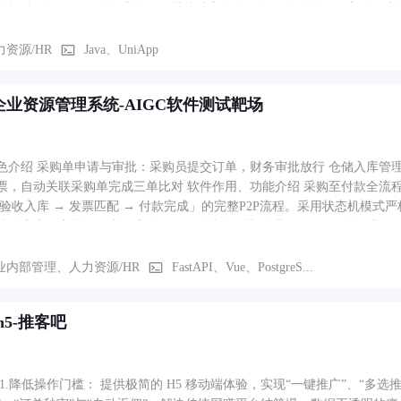
播招聘、招工用工全套业务，可搭建独立招聘平台，私有化源码交付，支
三大用工模式，适配同城找工作、企业招人、劳务招工、校企招聘全场景
力资源/HR
Java、UniApp
企业资源管理系统-AIGC软件测试靶场
色介绍 采购单申请与审批：采购员提交订单，财务审批放行 仓储入库管理
票，自动关联采购单完成三单比对 软件作用、功能介绍 采购至付款全流程闭
库验收入库 → 发票匹配 → 付款完成」的完整P2P流程。采用状态机模式
供应商、商品、仓库、库存、发票全生命周期管理。 2、AI智能引擎（RAG +
制度知识检索，返回置信度与幻觉风险评估，用于测试大模型幻觉检测能力 发票OCR识别：Mock发票字段解析（发
置信度，支持多格式上传 Agent智能对账：自动比对「采购单-入库单-发票」三单一致性，输出完整的 Thought-
业内部管理、人力资源/HR
FastAPI、Vue、PostgreS...
on-Observation 推理链，模拟真实Agent思考过程，给出审批/驳回
与模块上下文自动分类缺陷类型（数据库死锁/前端样式/AI幻觉/接口错误
h5-推客吧
）。缺陷看板提供ECharts可视化：周趋势图、分类饼图、指派列表，支
 1.降低操作门槛： 提供极简的 H5 移动端体验，实现“一键推广”、“多选