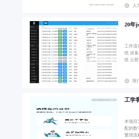
人
20年j
工作流
统 设
统 云
数据集训
医
工学
本项目
配的数
繁琐流