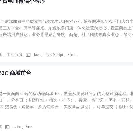
 平台电商微信小程序
项目后端面向中小型零售与本地生活服务行业，旨在解决传统线下门店数
第三方平台抽佣高等痛点。系统以多门店一体化运营为核心，覆盖商品上
程序端用户触达，业务背景贴合餐饮、商超、社区团购等真实业态，帮助商
作为一套面向 SaaS、电商、零售、内容平台等多业务场景的通用管理后台脚
支持数据范围 / 按钮级权限码）、动态菜单路由、国际化、字典/参数/
品、订单、营销、SKU、热词、轮播、分类等业务模块，快速搭建自有的
商、生活服务
Java、TypeScript、Spri...
分类、商品详情、购物车、订单全流程、限时秒杀、个人中心 七大模块。首页
类页支持左侧一级分类导航与右侧商品网格联动展示；商品详情页集成图片
B2C 商城前台
完成模式切换、全选结算、左滑删除及本地与后端数据同步；订单流程涵
果分流；秒杀模块支持场次切换与实时倒计时抢购；个人中心集成登录授
等功能。整套页面均适配刘海屏/灵动岛安全区域。
是一款面向 C 端的移动端商城 H5，覆盖从浏览到售后的完整购物流程。核心模
）、分类页（多级联动 + 筛选 + 排序）、搜索（热门词 + 历史 + 联想）、
/ 待评 / 售后）、订单详情、物流轨迹、申请退款。 ③ 用户侧：注册登录（手机号 + 短信验证码 + 微信一键）、个人中心（订
 优惠券 / 收藏 / 地址 / 积分）、会员等级、签到、分享海报生成。 ④
强调首屏加载速度（路由懒加载 + 骨架屏 + 图片懒加载 + 资源预加载）与离线可
商
axios、Vue
页面缓存 + Pinia 持久化）。