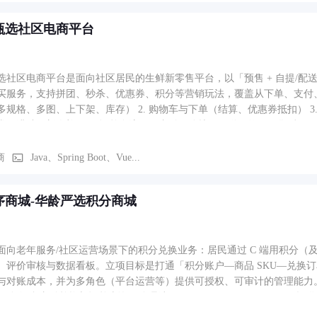
甄选社区电商平台
选社区电商平台是面向社区居民的生鲜新零售平台，以「预售 + 自提/
服务，支持拼团、秒杀、优惠券、积分等营销玩法，覆盖从下单、支付、分拣、配送到售后的
多规格、多图、上下架、库存） 2. 购物车与下单（结算、优惠券抵扣） 3.
、满减、新人礼） 5. 订单全流程（支付、分拣、配送、签收、售后） 6. 微
单与路径规划 9. 经营数据统计（成交、转化、复购）
商
Java、Spring Boot、Vue...
序商城-华龄严选积分商城
面向老年服务/社区运营场景下的积分兑换业务：居民通过 C 端用积分
、评价审核与数据看板。立项目标是打通「积分账户—商品 SKU—兑换
与对账成本，并为多角色（平台运营等）提供可授权、可审计的管理能力。 系统含
分/混合支付兑换与订单查询；管理端（backend_vue + backend_t
商品与 SKU、评价待审、控制台 KPI（待发货、今日兑换、兑换订单等）；