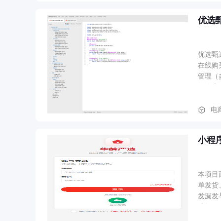
优选
优选甄
在线购买
管理（
（优惠券
员端接
电
小程
本项目
单发货
发漏发
选择、积
货）、