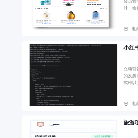
会员管
计，会
分为顾
行接单
电
小红书
立项背
的反爬
式难以
的自动化数据采集能
参数，
播弹幕实
电
音弹幕流数据。 业务流程、功能路径： 目标数据需求 → 分析平
装成稳
旅游