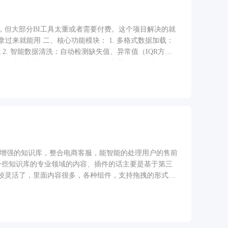
新等（站内信/短信/微信模板消息） 数据看板：订单统计
，但大部分BI工具太重或者需要付费。这个项目解决的就
，拿过来就能用 二、核心功能模块： 1. 多格式数据加载：
 2. 智能数据清洗：自动检测缺失值、异常值（IQR方
板：7种图表以标签页展示，包括销售趋势（7日均线）、热
和每日订单量趋势，图表直接嵌入程序界面，不需要额外窗
F，自动保存到桌面 5. 内置演示数据：90天模拟电商数据，10
自动加载演示数据/手动导入自己的数据文件 -> 程序自动
 报告保存到桌面
检索增强的知识库，整合电商客服，能智能的处理用户的售前
较灵活了，里面内容很多，各种组件，支持拖拽的形式编