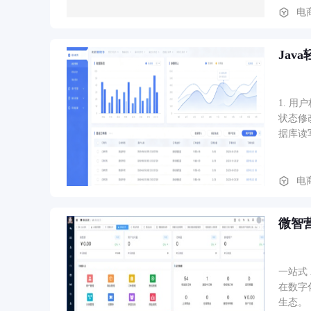
名）、
电
Jav
1. 
状态修改
据库读
电
微智
一站式
在数字
生态。