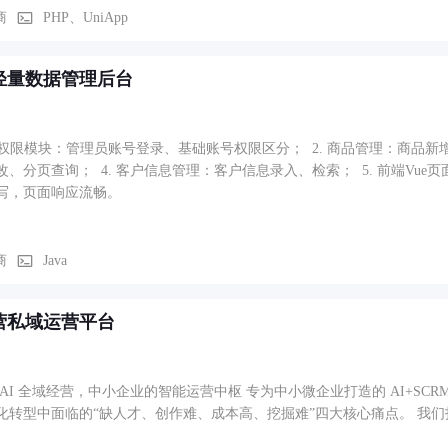
数据范围与插件化积分商城包（points_mall）。另含系统配置、菜单
商
PHP、UniApp
a轻量数据管理后台
用户权限模块：管理员账号登录、基础账号权限区分； ​ 2. 商品管理：商品新
、分页查询； ​ 4. 客户信息管理：客户信息录入、检索； ​ 5. 前端V
写，页面响应流畅。
商
Java
营私域运营平台
 AI 全域经营，中小企业的智能运营中枢 专为中小微企业打造的 AI+S
化转型中面临的“缺人才、创作难、成本高、挖掘难”四大核心痛点。 我们