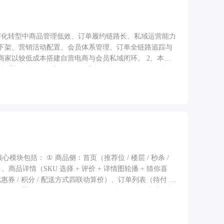
字化转型中商品管理低效、订单履约链路长、私域运营能力
下架、营销活动配置、会员体系管理、订单全链路追踪与
家以较低成本搭建自营电商与会员私域闭环。 2、本项
手架，提供"用户—角色—菜单—权限"四级 RBAC 权限
缓存/在线用户监控等基础能力，业务方可在此基础上零成本
运营管理系统。3、小程序覆盖电商核心购物闭环，包含
提供 Banner 轮播、分类入口、秒杀区块和瀑布流推
轮播、SKU 多规格选择、收藏与直接购买；购物车支持
盖地址选择、优惠券自动推荐、库存预检、微信支付唤起及
权、订单状态入口、优惠券、收藏、地址管理、联系客服
块包括： ① 商品侧：首页（推荐位 / 楼层 / 秒杀 /
商品详情（SKU 选择 + 评价 + 详情图轮播 + 猜你喜
 运营侧：新人礼包、限时秒杀、拼团、优惠券、积分商城、消息