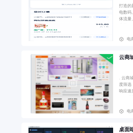
打造的
电数码
体流量
惠等服
上运营
费、游
电
云商
. 云
度筛选
响应速
SKU
物车管
信等）
电
微信支
积分抵
桌面
待收货