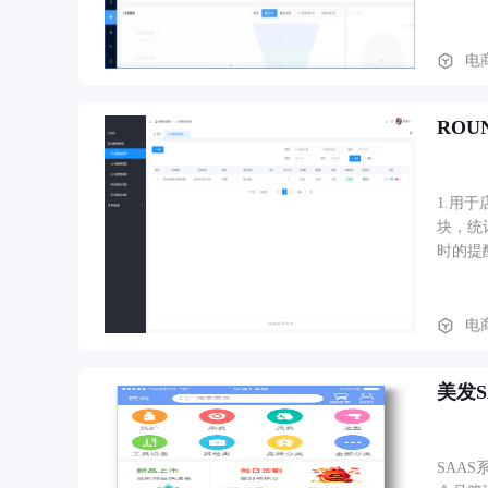
电
ROU
1.用
块，统
时的提
电
美发S
SAA