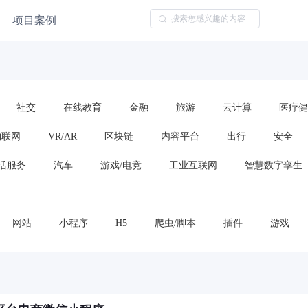
项目案例
社交
在线教育
金融
旅游
云计算
医疗健
物联网
VR/AR
区块链
内容平台
出行
安全
活服务
汽车
游戏/电竞
工业互联网
智慧数字孪生
网站
小程序
H5
爬虫/脚本
插件
游戏
云服务/云平台
算法模型
框架或代码包
车载应用