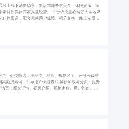
通线上线下消费场景，覆盖本地餐饮美食、休闲娱乐、家
余家优质实体商家入驻经营。 平台依托亚心网强大本地媒
化购物渠道，配套完善用户保障、积分兑换、线上专属优
营模式，商家无需自主搭建线上渠道，由平台统一负责线
贸、文旅、零售产业数字化升级，构建覆盖居民日常消
手机”） 分类筛选：按品类、品牌、价格区间、评分等多维
期高频搜索词，引导用户快速查找 异步加载与分页：提升
品详情页：图文详情、视频介绍、规格参数、用户评价、
速购买：直接跳过购物车，一步下单（适用于标准商品） 购
步购物车数据 3. 商品下单 & 支付对接（支付宝、微
：新增/编辑/设为默认地址 支付流程： 跳转至支付宝/
新订单状态、扣减库存 多种支付方式并存：支持余额支付、
. 订单实时查询 订单状态流转：待付款 → 待发货 →
实时显示物流轨迹 订单操作： 未发货：可取消订单 已发货：