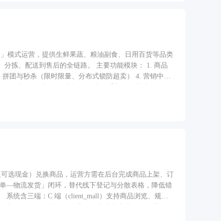
配送」模式运营，提供生鲜果蔬、粮油副食、日用百货等品类
全链路。 主要功能模块： 1. 商品
 拼团与秒杀（限时限量、分布式锁防超卖） 4. 营销中心
信支付 V3 与自动对账 7. 会员体系与积分商城 8. 配送
（及可选现金）兑换商品，运营方需在后台完成商品上架、订
订单—物流发货」闭环，替代线下登记与分散表格，降低错
三端：C 端（client_mall）支持商品浏览、规格
p）提供动态 CRUD、兑换订单管理（列表/详情商品明细、批量发
后端统一鉴权（Token、可选 HMAC 验签、桌面端签