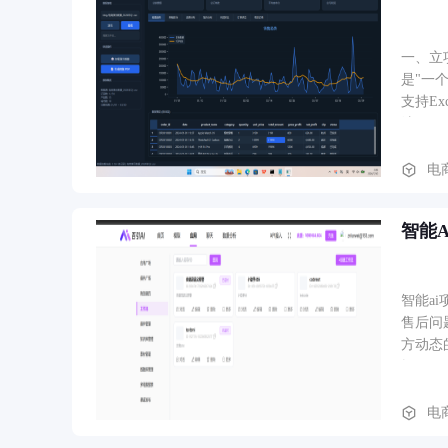
可申请
图表（
一、立
是"一
支持E
法）、
销产品
口 4.
电
款产品
清洗数据
智能A
智能a
售后问题。还有数据库 插件 工作
方动态
辑。
电