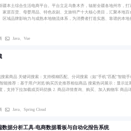
新疆本土综合生活电商平台。平台立足乌鲁木齐，辐射全疆各地州市，打
、家居百货、母婴用品、特色农副、文旅特产十大核心类目，汇聚本地百
、区域品牌影响力与成熟本地物流体系，为消费者打造实惠、靠谱的本地
务；同时为线下传统实体店提供一站式线上转型解决方案，支持全托管运
、推广、售后履约，大幅降低实体商家数字化经营门槛，助力新疆本地商
客特色购物的全域本地消费生态
商
Java、Vue
城
商城搜索商品 关键词搜索：支持模糊匹配、分词搜索（如“手机”匹配“智能
 智能推荐：基于用户浏览/购买历史推荐相似商品 搜索热词展示：显示近
度，支持下拉加载或页码切换 2. 商品详情查询、购买、加入购物车 商
选择（如颜色/容量） 实时库存显示：防止超卖，支持“仅剩X件”提醒 快
理：增删改查、合并登录前后购物车、支持批量操作 跨设备同步：登录后可同
 订单生成：生成唯一订单号、记录商品快照（防止价格变动） 收货地址管理
商
Java、Spring Cloud
付SDK或H5支付页面 异步支付结果回调（确保幂等性） 支付成功后更
扣、组合支付 支付结果主动查询：防止异步通知丢失（订单超时自动查询） 4
端数据分析工具-电商数据看板与自动化报告系统
 → 已完成 → 已取消/退款中 物流信息集成：对接快递100/菜鸟API，