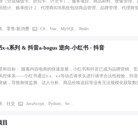
理（分成储值卡、折扣卡、计次卡）、服务项目、商品材料、收银管理、
员统计、账单统计 2、代理商B2B系统包括商品管理、品牌管理、代理商
客端：顾客使用H5端，微信或者支付宝扫二维码进入，选择服务人员、
、转单、接单、增加项目等操作。
商、零售/新消费
C#、Vue、MySQL、Redis
x-s系列 & 抖音a-bogus 逆向-小红书 · 抖音
景和目标： 随着内容电商的快速发展，小红书和抖音已成为品牌营销、
风控体系——小红书通过x-s、x-t等动态请求头进行请求合法性校验，抖音
突破，导致舆情监测、达人分析、商品价格追踪等业务无法规模化获取数
力，支撑品牌营销决策与竞品分析。 软件功能、核心功能模块： 小红书侧：逆向x-s、x-t、x-mini-wua等核心请求头
还原加密算法与签名生成逻辑，实现笔记详情、评论区、用户主页等数据的稳定
时抓取、视频列表、用户信息等数据采集。 自动化框架：基于DrissionPa
商、社交
JavaScript、Python、Se...
台请求链与加密入口 → 断点调试定位加密函数 → 还原算法/补环境 → 封
定请求模块 → 集成至分布式采集系统 → 数据入库供业务方使用。
项目