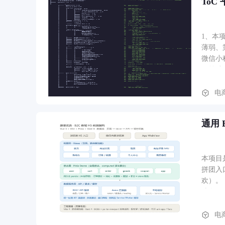
ToC
1、本
薄弱、
微信小
目前端
模型（
接入商
电
首页、
荐；分
通用 
编辑/
支付结
及设置
本项目
拼团入口
欢）。 ② 交易侧：购物车（多店铺聚合 + 失效商品识别）、订单提交（地址 / 优惠券 / 积分 / 配送方式四联动算价）、订单列表（待付 /
待发 / 待收 
单 /
中心、客服 IM。 整套设计对齐大厂主流电商 App 体验，
电
用（关键