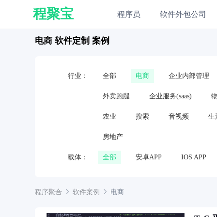
程聚宝
程序员
软件外包公司
电商 软件定制 案例
行业：
全部
电商
企业内部管理
外卖跑腿
企业服务(saas)
农业
搜索
音视频
生
房地产
载体：
全部
安卓APP
IOS APP
嵌入式软件
硬件
电视应用
程序聚合
软件案例
电商