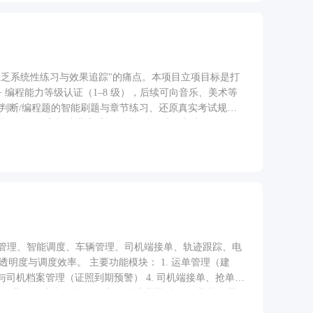
乏系统性练习与效果追踪"的痛点。本项目立项目标是打
C++ 编程能力等级认证（1–8 级），后续可向音乐、美术等
判断/编程题的智能刷题与章节练习、还原真实考试规则
学习路径的家长端进度看板，以及课程大纲与宣传海
荐路径刷题/模拟考→查看错题与能力报告→导出备考资
备考过程可视化。
单管理、智能调度、车辆管理、司机端接单、轨迹跟踪、电
能模块： 1. 运单管理（建
车辆与司机档案管理（证照到期预警） 4. 司机端接单、抢单与
 7. 运费自动结算（按公里/吨/票多计费模型） 8. 异常管理