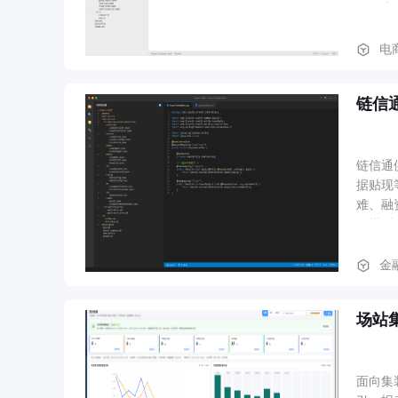
（优惠券
员端接
电
链信
链信通
据贴现
难、融资贵问题。 主要功能模块： 1. 融资申请与进度
估模型
款计划
金
场站
面向集