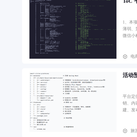
ToC
1、本
薄弱、
微信小
目前端
模型（
接入商
电
首页、
荐；分
活动
编辑/
支付结
及设置
平台定
销、内容审
建、发
预。 
投稿，
约、投
旅
支付核