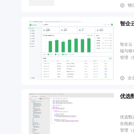
物
智企云
智企云
端与移动端协同
管理（
（总账、
多租户
企
优选
优选甄
在线购买
管理（