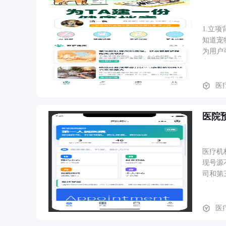
1.立
知道宠
为用户
宠物健
医
医院
医疗机
现号源
司和第三
生选择
理租户
托管多
医