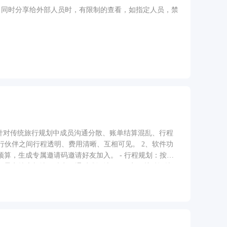
，同时分享给外部人员时，有限制的查看，如指定人员，禁
针对传统旅行规划中成员沟通分散、账单结算混乱、行程
间行程透明、费用清晰、互相可见。 2、软件功
预算，生成专属邀请码邀请好友加入。 - 行程规划：按天
 景点搜索与地图选点：通过腾讯地图API实现关键词搜
各类消费，支持均分和自定义两种分账方式，自动计算每人
、功能路径描述 用户创建
入 → 成员共同编辑每日行程（添加景点/安排时间）→ 旅
束后查看费用统计报告