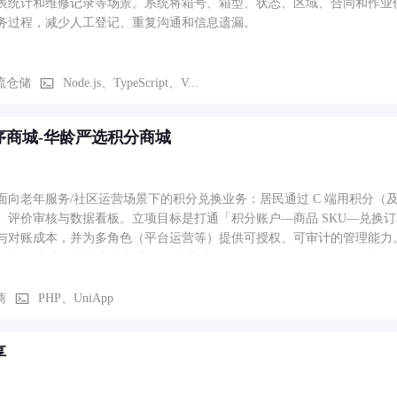
表统计和维修记录等场景。系统将箱号、箱型、状态、区域、合同和作业
务过程，减少人工登记、重复沟通和信息遗漏。
流仓储
Node.js、TypeScript、V...
序商城-华龄严选积分商城
面向老年服务/社区运营场景下的积分兑换业务：居民通过 C 端用积分
、评价审核与数据看板。立项目标是打通「积分账户—商品 SKU—兑换
与对账成本，并为多角色（平台运营等）提供可授权、可审计的管理能力。 系统含
分/混合支付兑换与订单查询；管理端（backend_vue + backend_t
商品与 SKU、评价待审、控制台 KPI（待发货、今日兑换、兑换订单等）；
数据范围与插件化积分商城包（points_mall）。另含系统配置、菜单
商
PHP、UniApp
享