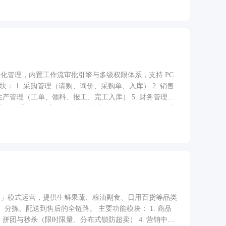
体化管理，内置工作流审批引擎与多级权限体系，支持 PC
生产管理（工单、领料、报工、完工入库） 5. 财务管理
表中心（经营分析、库存报表、利润表） 8. RBAC 多级权限与
配送」模式运营，提供生鲜果蔬、粮油副食、日用百货等品类
全链路。 主要功能模块： 1. 商品
 拼团与秒杀（限时限量、分布式锁防超卖） 4. 营销中心