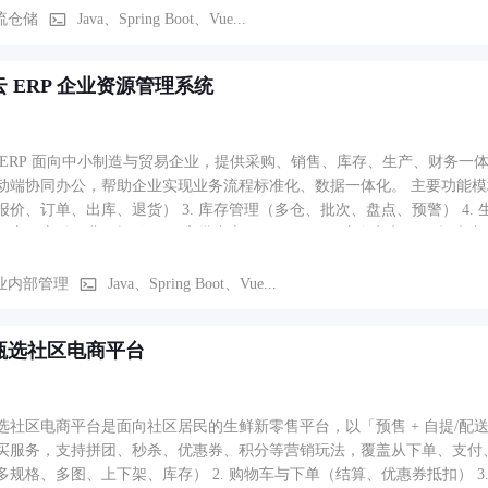
流仓储
Java、Spring Boot、Vue...
 ERP 企业资源管理系统
 ERP 面向中小制造与贸易企业，提供采购、销售、库存、生产、财务一
办公，帮助企业实现业务流程标准化、数据一体化。 主要功能模块： 1. 采购管理（请购、询价、采购单、入库） 2. 销售
报价、订单、出库、退货） 3. 库存管理（多仓、批次、盘点、预警） 4. 
应收应付、费用报销） 6. 审批中心（Activiti 工作流自定义） 7. 报
数据隔离 9. 移动端审批与消息提醒
业内部管理
Java、Spring Boot、Vue...
甄选社区电商平台
选社区电商平台是面向社区居民的生鲜新零售平台，以「预售 + 自提/
服务，支持拼团、秒杀、优惠券、积分等营销玩法，覆盖从下单、支付、分拣、配送到售后的
多规格、多图、上下架、库存） 2. 购物车与下单（结算、优惠券抵扣） 3.