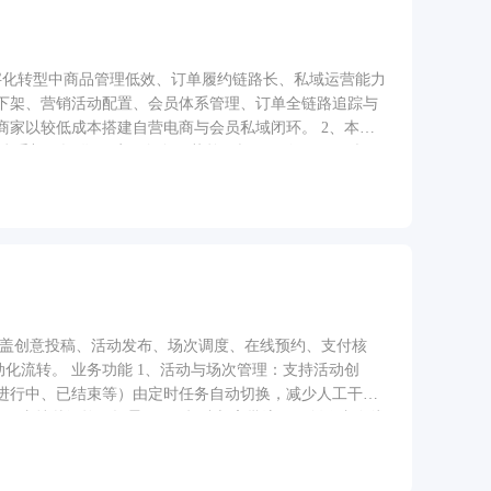
字化转型中商品管理低效、订单履约链路长、私域运营能力
下架、营销活动配置、会员体系管理、订单全链路追踪与
家以较低成本搭建自营电商与会员私域闭环。 2、本项
手架，提供"用户—角色—菜单—权限"四级 RBAC 权限
缓存/在线用户监控等基础能力，业务方可在此基础上零成本
运营管理系统。3、小程序覆盖电商核心购物闭环，包含
提供 Banner 轮播、分类入口、秒杀区块和瀑布流推
轮播、SKU 多规格选择、收藏与直接购买；购物车支持
盖地址选择、优惠券自动推荐、库存预检、微信支付唤起及
权、订单状态入口、优惠券、收藏、地址管理、联系客服
覆盖创意投稿、活动发布、场次调度、在线预约、支付核
管理：支持活动创
进行中、已结束等）由定时任务自动切换，减少人工干
护，支持秒级抢票场景。 3、投稿与审批流程：创作者在线
费用结算（如报名费）。 4、统一状态机抽象：驱动预
。 5、用户预约与参与人管理：绑定参与人、批量导入、
存储与本地动态切换，文件与业务实体绑定，临时授权防盗