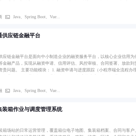
、满减、新人礼） 5. 订单全流程（支付、分拣、配送、签收、售后） 6. 微
单与路径规划 9. 经营数据统计（成交、转化、复购）
商
Java、Spring Boot、Vue...
通供应链金融平台
供应链金融平台是面向中小制造企业的融资服务平台，以核心企业信用为
等金融产品，实现从融资申请、信用评估、风控审核、合同签署、放款到
跟踪（小程序端全流程办理） 2. 授信额度管理（额度测算、占用、释放） 3. 信用评
（企业征信、经营数据、行业评分） 4. 风控审核中心（规则引擎 + 人工复核
管理（等额本息/先息后本） 7. 应收账款转让与票据管理 8. 逾期预警与贷
融
Java、Spring Boot、Vue...
集装箱作业与调度管理系统
装箱场站的日常运营管理，覆盖箱位电子地图、集装箱档案、合同与客户