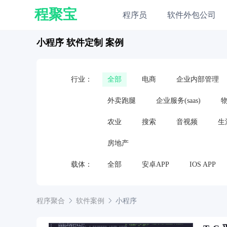
程聚宝
程序员
软件外包公司
小程序 软件定制 案例
行业：
全部
电商
企业内部管理
外卖跑腿
企业服务(saas)
农业
搜索
音视频
生
房地产
载体：
全部
安卓APP
IOS APP
嵌入式软件
硬件
电视应用
程序聚合
软件案例
小程序