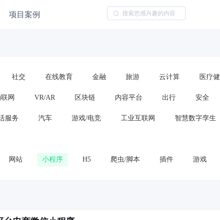
项目案例
社交
在线教育
金融
旅游
云计算
医疗健
物联网
VR/AR
区块链
内容平台
出行
安全
活服务
汽车
游戏/电竞
工业互联网
智慧数字孪生
网站
小程序
H5
爬虫/脚本
插件
游戏
云服务/云平台
算法模型
框架或代码包
车载应用