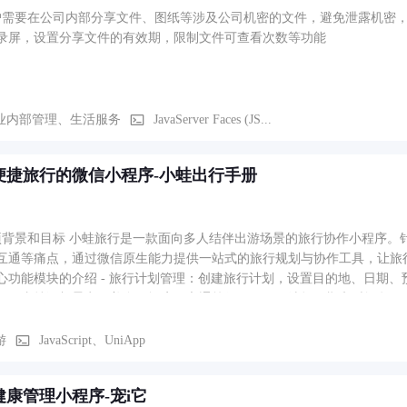
户需要在公司内部分享文件、图纸等涉及公司机密的文件，避免泄露机密
录屏，设置分享文件的有效期，限制文件可查看次数等功能
业内部管理、生活服务
JavaServer Faces (JS...
便捷旅行的微信小程序-小蛙出行手册
项背景和目标 小蛙旅行是一款面向多人结伴出游场景的旅行协作小程序。
互通等痛点，通过微信原生能力提供一站式的旅行规划与协作工具，让旅行伙伴之
心功能模块的介绍 - 旅行计划管理：创建旅行计划，设置目的地、日期、
程，支持添加景点、美食、酒店、交通等行程项，可选择日期和时间段。 -
，支持在地图上直接选点加入行程。 - 多人记账与分账：记录旅行中的
。 - 成员管理：通过邀请码机制邀请微信好友加入旅行，支持查看成员列表和移除成员。 3、业务流程
游
JavaScript、UniApp
划 → 设置目的地和日期 → 生成邀请码分享给好友 → 好友通过邀请码加
过记账功能记录消费并分摊费用 → 查看账单详情和分账结果 → 旅行结
健康管理小程序-宠i它