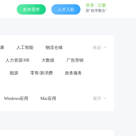
登录
注册
发布需求
人才入驻
原"程序聚合"
康
人工智能
物流仓储
收起
人力资源/HR
大数据
广告营销
能源
零售/新消费
政务服务
Windows应用
Mac应用
展开
操作系统
鸿蒙应用