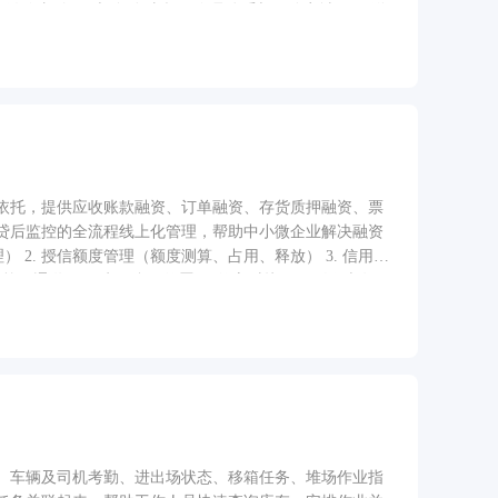
信支付 V3 与自动对账 7. 会员体系与积分商城 8. 配送
依托，提供应收账款融资、订单融资、存货质押融资、票
贷后监控的全流程线上化管理，帮助中小微企业解决融资
双通道） 5. 电子合同签署（e签宝对接） 6. 放款与还
后监控 9. 经营数据看板与报表导出
、车辆及司机考勤、进出场状态、移箱任务、堆场作业指