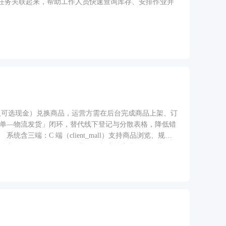
任务关联起来，帮助工作人员快速查询库存、安排作业并
（及可选现金）兑换商品，运营方需在后台完成商品上架、订
订单—物流发货」闭环，替代线下登记与分散表格，降低错
三端：C 端（client_mall）支持商品浏览、规格
p）提供动态 CRUD、兑换订单管理（列表/详情商品明细、批量发
后端统一鉴权（Token、可选 HMAC 验签、桌面端签
权限、数据修订恢复等运营支撑能力。