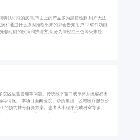
间确认可能的疾病,市面上的产品多为黑箱检测,用户无法
病和通过什么原因推断出来的都会告知用户. 2.软件功能
出宠物可能的疾病和护理方法,分为绿橙红三色等级来处理
物可能患有的疾病并给出医疗等级和建议.
多院区运营管理等问题。传统线下窗口或单体系统容易出
确等情况。 本项目面向医院、诊所集团、区域医疗服务公
租户 API 的预约挂号解决方案。患者从小程序完成科室导诊、医
生、号源、订单、退款、内容和网站配置；平台方统一管
医院或连锁门诊快速上线微信预约 医疗 SaaS 服务商
协同处理挂号和内容运营