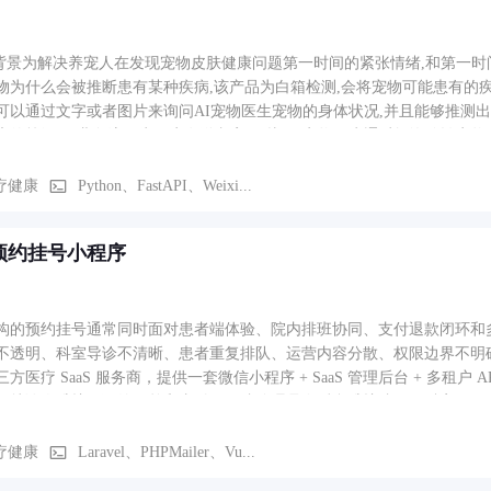
项背景为解决养宠人在发现宠物皮肤健康问题第一时间的紧张情绪,和第一时
物为什么会被推断患有某种疾病,该产品为白箱检测,会将宠物可能患有的疾
可以通过文字或者图片来询问AI宠物医生宠物的身体状况,并且能够推测
康的等级. 3.业务流程为用户发送文字/图片-AI宠物医生通过问询确认宠
疗健康
Python、FastAPI、Weixi...
预约挂号小程序
构的预约挂号通常同时面对患者端体验、院内排班协同、支付退款闭环和
不透明、科室导诊不清晰、患者重复排队、运营内容分散、权限边界不明
方医疗 SaaS 服务商，提供一套微信小程序 + SaaS 管理后台 + 多
、就诊人维护、预约下单和支付；医院管理员在后台维护院区、科室、医
、域名、支付、短信和权限。 适用场景包括： 多院区医院统一预约入口 专科
个医院租户 医院信息科需要按岗位拆分后台权限 门诊处、医生、运营部
疗健康
Laravel、PHPMailer、Vu...