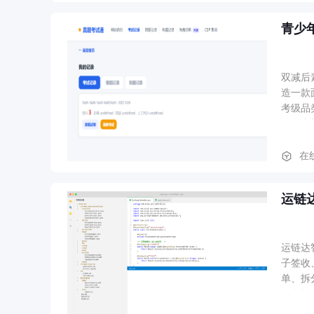
链。
青少
双减后
造一款面
考级品
的全真
报/P
料；家
在
运链
运链达
子签收、
单、拆分
任务提醒
（延误