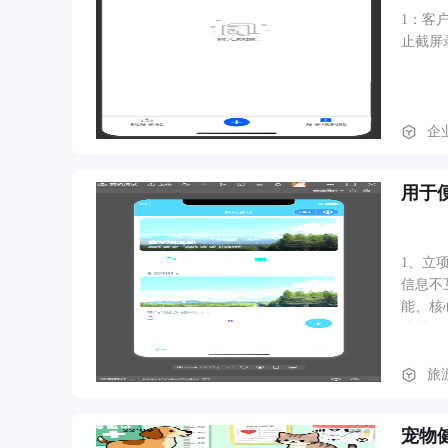
1：客
止截屏
企
用于
1、立
信息不
能、核
编排行
索景点
应付金额
旅
旅行计
途中通
宠物