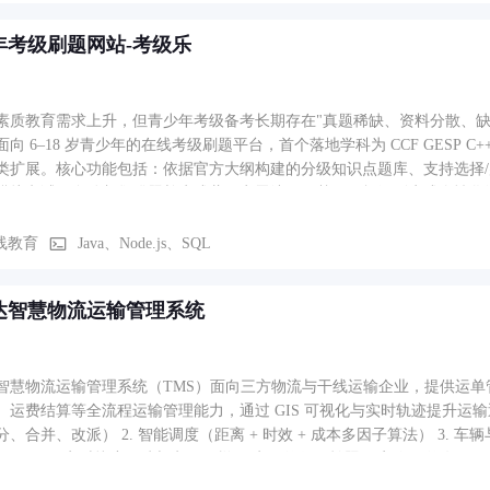
年考级刷题网站-考级乐
素质教育需求上升，但青少年考级备考长期存在"真题稀缺、资料分散、缺
向 6–18 岁青少年的在线考级刷题平台，首个落地学科为 CCF GESP 
类扩展。核心功能包括：依据官方大纲构建的分级知识点题库、支持选择/
模拟考试、自动归集错题并生成薄弱点雷达图、基于目标级别生成个性化
DF 的一键导出。用户路径为：注册后选择目标考级→进行水平测评→按推
长可通过微信小程序同步查看学习时长、正确率与里程碑完成情况，实现
线教育
Java、Node.js、SQL
达智慧物流运输管理系统
智慧物流运输管理系统（TMS）面向三方物流与干线运输企业，提供运
运费结算等全流程运输管理能力，通过 GIS 可视化与实时轨迹提升运输透明度与调度效率。 主要功
、合并、改派） 2. 智能调度（距离 + 时效 + 成本多因子算法） 3. 
 5. GPS 实时轨迹跟踪与电子围栏 6. 电子签收（拍照 + 定位 + 签名）
、破损、拒收全流程跟踪） 9. 运输数据大屏与经营分析