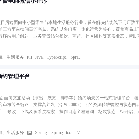
 平台电商微信小程序
项目后端面向中小型零售与本地生活服务行业，旨在解决传统线下门店数
第三方平台抽佣高等痛点。系统以多门店一体化运营为核心，覆盖商品上
程序端用户触达，业务背景贴合餐饮、商超、社区团购等真实业态，帮助商
作为一套面向 SaaS、电商、零售、内容平台等多业务场景的通用管理后台脚
支持数据范围 / 按钮级权限码）、动态菜单路由、国际化、字典/参数/
品、订单、营销、SKU、热词、轮播、分类等业务模块，快速搭建自有的
商、生活服务
Java、TypeScript、Spri...
分类、商品详情、购物车、订单全流程、限时秒杀、个人中心 七大模块。首页
类页支持左侧一级分类导航与右侧商品网格联动展示；商品详情页集成图片
预约管理平台
完成模式切换、全选结算、左滑删除及本地与后端数据同步；订单流程涵
果分流；秒杀模块支持场次切换与实时倒计时抢购；个人中心集成登录授
等功能。整套页面均适配刘海屏/灵动岛安全区域。
位 面向文旅活动（演出、展览、赛事等）预约场景的一站式管理平台，
核等全链路，支撑高并发（QPS 2000+）下的资源精准管控与状态自动化流转。 业务功能 1、活动与场次
布、修改、下线及多维度检索，操作日志全程追溯；场次状态（待开启、
2、高并发预约库存系统：实现“预扣→确认→回滚”完整事务，保障超卖防
集成多媒体存储与CDN加速，状态机驱动多级审核，并接入支付系统完成
稿等核心业务状态变更，结合AOP自动记录历史、校验权限，提升复用性
游、生活服务
Spring、Spring Boot、V...
销、过期自动回收，Redis缓存降低DB压力。 6、统一文件服务：多云