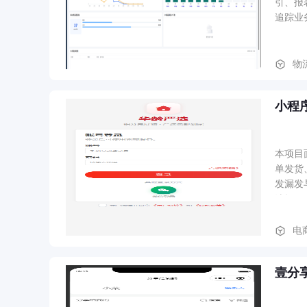
引、报
追踪业
物
小程
本项目
单发货
发漏发
选择、积
货）、
名）、
电
壹分