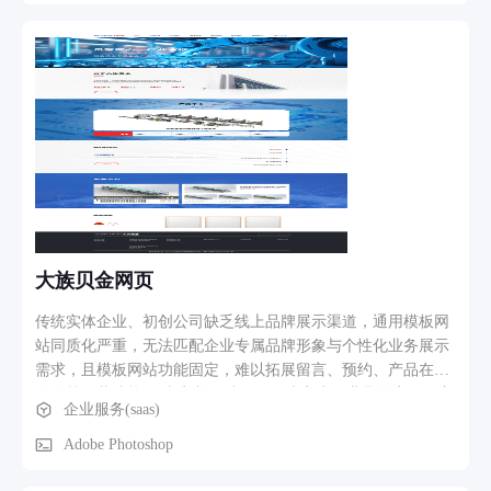
设备双向指令下发与状态上报，WebSocket实时推送，支持远
程升级、配置批量下发。 多租户后台管理：组织-人员-角色权
限管控，租户隔离；后台涵盖设备关联、合同审批、APP商品
管理等。 Port认证与计费（RADIUS）：支持手机号/账号/微信
等认证方式，时长控制与自动断网，话单记录供对账。 AI算法
训练平台：集成YOLOv5/MMDetection，支持数据集上传、在
线标注、模型训练与自动分发至设备端。 三、业务流程简示
设备上线与配置：设备上电注册 → 平台存储状态 → 管理员选
模板下发 → 设备执行并回传结果 → 前端实时展示。 告警处
理：设备异常上报告警 → 消息队列分发 → 多渠道推送（邮件/
短信/APP/弹窗）→ 运维处理并更新状态。 WiFi认证计费：用
户连WiFi → 跳转认证页 → 验证身份 → 记录在线计时 → 时长
大族贝金网页
耗尽自动断网 → 生成话单。 AI模型训练下发：选择模型 →
上传图片数据集 → 在线标注 → 提交训练 → 实时看进度 → 完
传统实体企业、初创公司缺乏线上品牌展示渠道，通用模板网
成后FTP分发设备 → 设备升级生效。
站同质化严重，无法匹配企业专属品牌形象与个性化业务展示
需求，且模板网站功能固定，难以拓展留言、预约、产品在线
咨询等经营功能。 本定制网站项目围绕客户企业品牌定位、主
企业服务(saas)
营业务、宣传需求进行一对一专属开发，目标打造独一无二的
企业官方网站，完整展示企业品牌、产品案例、企业资讯、联
Adobe Photoshop
系方式，同时搭建访客互动功能，实现品牌线上曝光、客户线
索收集、线上形象宣传的核心目标，适配电脑、手机、平板全