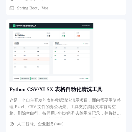
务流程：管理员维护商品与客户资料→前端小程序录入销售信
息生成订单→一键预览单据并打印→后台自动留存订单记录，
Spring Boot、Vue
支持按时间、客户筛选历史单据，辅助商家日常对账。
Python CSV/XLSX 表格自动化清洗工具
这是一个自主开发的表格数据清洗演示项目，面向需要重复整
理 Excel、CSV 文件的办公场景。工具支持清除文本首尾空
格、删除空白行、按照用户指定的列去除重复记录，并将处理
结果保存为新文件，避免覆盖原始数据。用户通过命令行指定
人工智能、企业服务(saas)
源文件、去重列和输出位置即可运行，适合客户名单、商品资