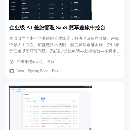
企业级 AI 差旅管理 SaaS-甄享差旅中控台
本项目面向中小企业差旅管理场景，解决申请信息分散、差标
依赖人工判断、审批链路不透明、航变异常跟进困难、费用与
凭证难以闭环等问题。系统以“差旅申请—差标校验—多级审批
—异常协同—费用对账—审计归档”为主流程，形成员工、审批
企业服务(saas)、出行
人、财务和企业管理员共同使用的一体化工作台。 核心功能包
括：通过自然语言多轮对话创建差旅申请，智能体自动提取出
Java、Spring Boot、Pos...
发地、目的地、日期、预算和出差事由，并保留原文证据、字
段置信度和缺失项追问；企业制度知识库与 Java 确定性规则共
同完成预算及差标检查；支持按部门和金额配置一至两级审
批；对延误、取消、酒店异常等事件进行负责人、SLA、费用
影响和处置方案管理；归档费用与电子凭证，识别重复票据及
预订差异，财务复核后生成结算批次。 系统同时提供统一待
办、我的差旅、经营分析、预算管理、成员与权限、制度版
本、AI 质量评测、调用日志和连续哈希审计等管理能力。所有
AI 结果均需人工确认，系统不会自动付款、审批、预订或执行