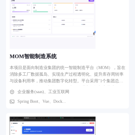
MOM智能制造系统
本项目是面向制造业集团的统一智能制造平台（MOM），旨在
消除多工厂数据孤岛、实现生产过程透明化、提升库存周转率
与设备利用率，推动集团数字化转型。平台采用"1个集团总部
+ N个工厂"的多工厂架构，集团统一管理主数据与审批流，各
企业服务(saas)、工业互联网
工厂独立运营与核算。 平台涵盖七大核心业务领域： 基础平
台（PLAT）：所有系统的统一底座，提供组织架构、用户权限
Spring Boot、Vue、Dock...
（RBAC + 数据权限）、工作流引擎、消息通知、主数据管理
（物料/BOM/客商/科目）、日志审计等能力。 企业资源计划
（ERP）：经营计划与业财一体化中枢，覆盖采购管理、销售
管理、生产计划（MPS/MRP/CRP）、库存/存货管理、财务管
理（总账/应收应付/成本核算），参照 SAP S/4HANA 功能模