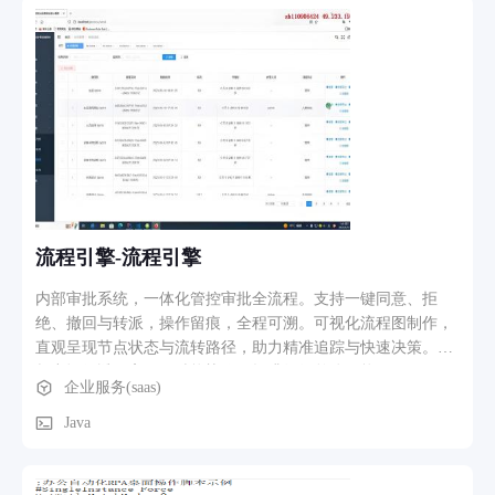
设备浏览。 2、软件功能、核心功能模块介绍 首页品牌展示模
块：定制专属轮播大图、企业简介板块、核心业务分区、合作
客户展示、底部联系栏，根据客户品牌视觉定制配色、排版，
无模板复用； 产品 / 案例管理模块：后台可自主新增、编辑、
删除产品图片、参数、详情文案，支持产品分类检索、图文详
情展示、案例图集放大预览； 资讯新闻模块：企业动态、行业
资讯发布管理，支持图文排版、文章分类，前端实现分页浏
览、文章详情查看； 访客线索互动模块：在线留言表单、预约
咨询表单，访客提交信息后后台实时接收，支持后台导出客户
线索数据； 联系我们模块：展示企业地址、联系电话、微信二
流程引擎-流程引擎
维码、百度地图定位，一键拨号、导航跳转； 网站后台管理模
块：独立管理账号，权限分级，可视化修改网站文字、图片、
内部审批系统，一体化管控审批全流程。支持一键同意、拒
轮播内容，无需代码基础即可自主更新全站内容； 移动端自适
绝、撤回与转派，操作留痕，全程可溯。可视化流程图制作，
应模块：网站页面自动适配手机、平板屏幕尺寸，移动端优化
直观呈现节点状态与流转路径，助力精准追踪与快速决策。让
按钮尺寸、图片排版，保证手机端浏览流畅美观。 3、业务流
权力运行透明高效，赋能协作，提升组织整体效能。
企业服务(saas)
程、功能路径描述 网站后台更新流程：管理员登录独立后台→
对应模块修改图文内容（产品 / 新闻 / 轮播图）→保存发布，
Java
前端网站实时同步更新内容； 访客浏览网站流程：访客通过电
脑浏览器 / 手机微信、浏览器访问网站首页→自主切换业务、
产品、新闻栏目浏览详细内容； 客户线索收集流程：访客浏览