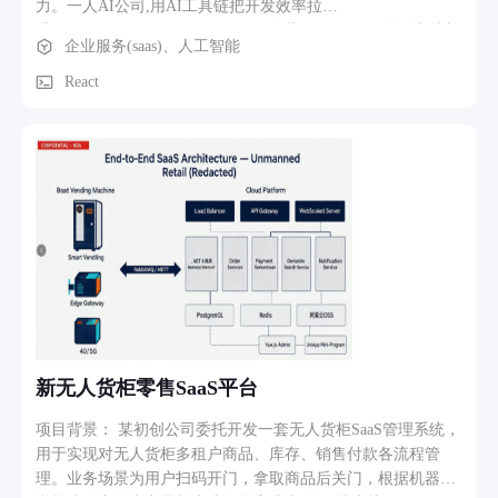
力。一人AI公司,用AI工具链把开发效率拉
Native）；月度报告页支持历史月份切换，展示环比变化、
满:React/TypeScript/Python/Node.js 全栈 + KiCad 硬件设计,从想
企业服务(saas)、人工智能
Top3 支出分类、日均消费、记账天数等。 6. 数据导出导入：
法到上线全流程交付。软件方面能够承接各种前端后端。
支持 CSV（含 BOM 兼容 Excel 中文）和 JSON 格式导出/导
React
入，方便数据迁移和备份。 7. 深色模式与主题：支持亮色/暗
色/跟随系统三种主题，全组件自适应配色。 8. 通知与保活：
每日记账提醒（默认 21:00）、晚间支出汇总（默认 23:00）；
适配华为/小米/OPPO/vivo 等厂商的自启动设置引导；前台服
务保活、电池优化白名单引导、悬浮窗速记（System Alert
Window 权限）。 业务流程：用户安装 → 授权通知监听 → 支
付时 App 自动弹窗预填 → 用户确认/编辑 → 记录存入 SQLite
→ 首页仪表盘/报告页实时刷新 → 月底查看月度报告和预算达
成 → 导出数据备份。
新无人货柜零售SaaS平台
项目背景： 某初创公司委托开发一套无人货柜SaaS管理系统，
用于实现对无人货柜多租户商品、库存、销售付款各流程管
理。业务场景为用户扫码开门，拿取商品后关门，根据机器视