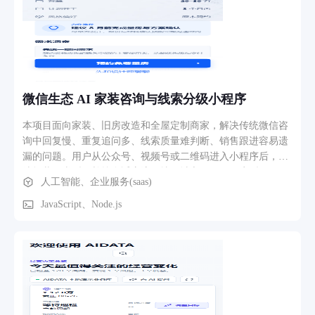
度统计申请数据，ECharts 图表展示月度趋势，辅助管理决
策。 消息驱动 红点提醒不遗漏 待办任务、待审批申请、审批
结果通知，导航栏实时红点提示，15 秒轮询刷新。 二核心功
能模块 系统的六大功能模块及其职责 模块 角色 核心功能 技术
实现 用户认证 所有用户 JWT 登录、密码 bcrypt 加密、角色解
析、路由守卫 python-jose + bcrypt 任务下发 管理员 选择部门/
微信生态 AI 家装咨询与线索分级小程序
人员、指定审批人和查看人、设置截止日期、批量创建任务
（同类型去重） Batch ID 批次管理 任务待办 填表人 查看待处
本项目面向家装、旧房改造和全屋定制商家，解决传统微信咨
理任务、填写三种表单（会议室/出差/请假）、提交后自动生
询中回复慢、重复追问多、线索质量难判断、销售跟进容易遗
成新任务 auto_new_form 自动循环 审批中心 审批人/管理员 查
漏的问题。用户从公众号、视频号或二维码进入小程序后，可
看待审申请、单条/批量审批（通过/驳回）、查看审批历史记
选择装修类型，并按自适应流程填写城市、面积、户型、预
人工智能、企业服务(saas)
录 TaskApprover + 部门过滤 任务总览 管理员 批次维度查看任
算、开工时间、偏好风格和具体需求。系统结合商家已确认知
务进度、催办、管理员直接删除/批量删除、删除申请审批
识与 MiniMax 大模型，生成需求洞察、量房准备清单、风险提
JavaScript、Node.js
Expand 行展开 + 统计标签 数据报表 所有用户 申请记录查询、
示及设计师沟通问题，并引导用户预约量房。 预约提交后，系
统计概览（总数/待审/已通过/已驳回）、月度趋势图 ECharts
统自动形成结构化线索，根据资料完整度、预算、工期和预约
可视化 三种表单类型 会议室申请 会议室名称、日期、起止时
意愿完成高、中、低意向分级。商家可在工作台查看今日任
间、会议主题 出差申请 目的地、起止日期、出差事由、出行
务、响应时限和超时提醒，在线索详情中查看 AI 摘要、分配
方式 请假申请 请假类型、起止日期、请假原因 角色权限矩阵
设计师、记录回访备注并推进状态。项目同时提供知识库维
角色 任务下发 任务待办 审批权限 用户管理 数据报表 管理员
护、可预约档期、通知中心、服务进度、客户反馈、经营分析
✅ — 全部 ✅ ✅ 副厅长 — ✅ 本部门 — ✅ 处长 — ✅ 本部门 —
和服务规则配置，形成“咨询—建议—预约—分级—跟进—量房