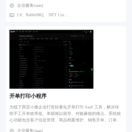
觉算法确定售卖商品并生成订单完成支付。 技术栈： -
企业服务(saas)
C#/.NET 6 + Vue + Uniapp - 阿里云 CI/CD - RabbitMQ IoT设备
通信 - 微信/支付宝支付接入。
C#、RabbitMQ、.NET Cor...
开单打印小程序
为线下商贸小微企业打造轻量化开单打印 SaaS 工具，解决传
统手工开单效率低、单据难以留存、对账麻烦的痛点。系统核
心功能包含客户信息管理、商品档案维护、销售开单、订单编
辑、单据 PDF 生成与蓝牙 / 网口打印、订单数据查询统计。业
企业服务(saas)