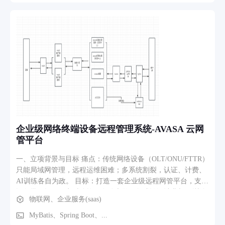
达等第三方运力；完成订单收款、退款流水记录，自动生成营
业对账报表，服务数千家餐饮商户线上经营。
企业级网络终端设备远程管理系统-AVASA 云网
管平台
一、立项背景与目标 痛点：传统网络设备（OLT/ONU/FTTR）
只能局域网管理，远程运维困难；多系统割裂，认证、计费、
AI训练各自为政。 目标：打造一套企业级远程网管平台，支持
设备批量操作、实时监控、自动告警，集成认证计费与AI训练
物联网、企业服务(saas)
能力，覆盖Web/H5/APP三端，国内国际双版本，实现一站式智
能运维。 二、核心功能模块 设备通信与管理：基于MQTT实现
MyBatis、Spring Boot、...