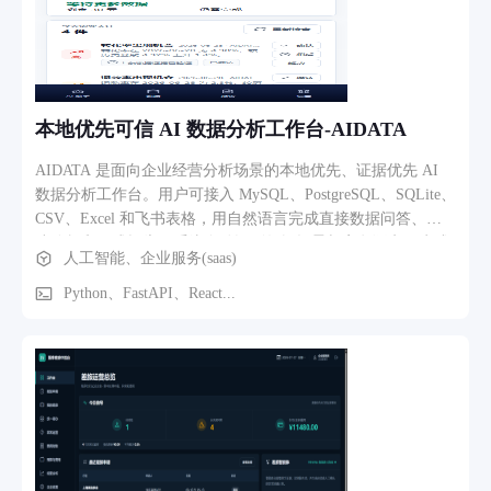
✅ 科长 — ✅ 本部门 — ✅ 科员 — ✅ — — ✅ 三业务流程与功
—成交/未成交—复盘”的完整闭环。
能路径 从任务下发到审批完成的全链路 核心业务流程 管理员
下发任务 → 填表人收到待办 → 填写表单并提交 → 自动生成
新任务 → 审批人审核 → 通过/驳回 → 结果通知填表人
本地优先可信 AI 数据分析工作台-AIDATA
AIDATA 是面向企业经营分析场景的本地优先、证据优先 AI
数据分析工作台。用户可接入 MySQL、PostgreSQL、SQLite、
CSV、Excel 和飞书表格，用自然语言完成直接数据问答、快
速分析和正式报告。系统自动识别数据场景与字段语义，生成
人工智能、企业服务(saas)
只读 SQL 并在本地执行，随后完成趋势与异常诊断、图表推
荐、证据链绑定、结论与假设分离以及 HTML、PDF、PPTX
Python、FastAPI、React...
报告导出。 平台同时支持经营目标跟踪、跨数据源联合分析、
数据对账、可审计预测与情景模拟、智能预警、行动效果复
盘、业务口径版本管理、敏感字段识别和经营简报送达。核心
业务流程为：接入数据 → 自动画像 → 确认关键业务口径 →
自然语言提问 → 安全查询 → 确定性计算 → 生成图表与证据
→ 质量验证 → 沉淀报告或创建自动关注任务。默认只展示结
果，计算过程、SQL、证据和复核记录可按需展开，兼顾小白
用户的易用性与专业用户的可复查性。