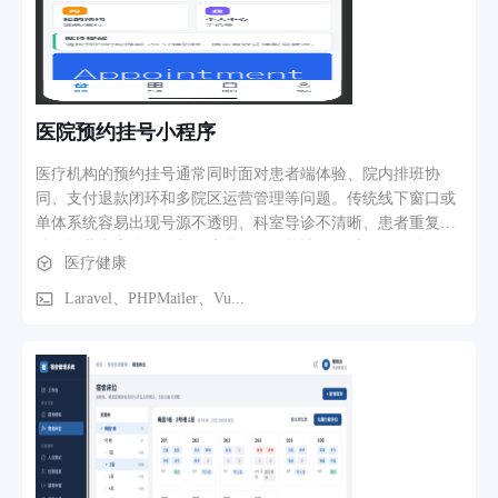
医院预约挂号小程序
医疗机构的预约挂号通常同时面对患者端体验、院内排班协
同、支付退款闭环和多院区运营管理等问题。传统线下窗口或
单体系统容易出现号源不透明、科室导诊不清晰、患者重复排
队、运营内容分散、权限边界不明确等情况。 本项目面向医
医疗健康
院、诊所集团、区域医疗服务公司和第三方医疗 SaaS 服务
商，提供一套微信小程序 + SaaS 管理后台 + 多租户 API 的预
Laravel、PHPMailer、Vu...
约挂号解决方案。患者从小程序完成科室导诊、医生选择、就
诊人维护、预约下单和支付；医院管理员在后台维护院区、科
室、医生、号源、订单、退款、内容和网站配置；平台方统一
管理租户、域名、支付、短信和权限。 适用场景包括： 多院
区医院统一预约入口 专科医院或连锁门诊快速上线微信预约
医疗 SaaS 服务商托管多个医院租户 医院信息科需要按岗位拆
分后台权限 门诊处、医生、运营部协同处理挂号和内容运营