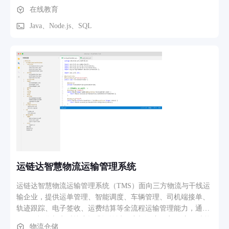
首个落地学科为 CCF GESP C++ 编程能力等级认证（1–8
在线教育
级），后续可向音乐、美术等考级品类扩展。核心功能包括：
依据官方大纲构建的分级知识点题库、支持选择/判断/编程题
Java、Node.js、SQL
的智能刷题与章节练习、还原真实考试规则的全真模拟考试、
自动归集错题并生成薄弱点雷达图、基于目标级别生成个性化
学习路径的家长端进度看板，以及课程大纲与宣传海报/PDF 的
一键导出。用户路径为：注册后选择目标考级→进行水平测评
→按推荐路径刷题/模拟考→查看错题与能力报告→导出备考资
料；家长可通过微信小程序同步查看学习时长、正确率与里程
碑完成情况，实现备考过程可视化。
运链达智慧物流运输管理系统
运链达智慧物流运输管理系统（TMS）面向三方物流与干线运
输企业，提供运单管理、智能调度、车辆管理、司机端接单、
轨迹跟踪、电子签收、运费结算等全流程运输管理能力，通过
GIS 可视化与实时轨迹提升运输透明度与调度效率。 主要功能
物流仓储