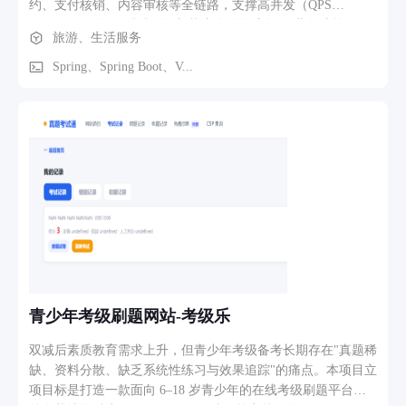
约、支付核销、内容审核等全链路，支撑高并发（QPS
地址管理、联系客服及设置等功能。整套页面均适配刘海屏/灵
2000+）下的资源精准管控与状态自动化流转。 业务功能 1、
旅游、生活服务
动岛安全区域。
活动与场次管理：支持活动创建、发布、修改、下线及多维度
检索，操作日志全程追溯；场次状态（待开启、进行中、已结
Spring、Spring Boot、V...
束等）由定时任务自动切换，减少人工干预。 2、高并发预约
库存系统：实现“预扣→确认→回滚”完整事务，保障超卖防
护，支持秒级抢票场景。 3、投稿与审批流程：创作者在线投
稿，集成多媒体存储与CDN加速，状态机驱动多级审核，并接
入支付系统完成费用结算（如报名费）。 4、统一状态机抽
象：驱动预约、投稿等核心业务状态变更，结合AOP自动记录
历史、校验权限，提升复用性。 5、用户预约与参与人管理：
绑定参与人、批量导入、支付核销、过期自动回收，Redis缓存
降低DB压力。 6、统一文件服务：多云存储与本地动态切换，
文件与业务实体绑定，临时授权防盗链。
青少年考级刷题网站-考级乐
双减后素质教育需求上升，但青少年考级备考长期存在"真题稀
缺、资料分散、缺乏系统性练习与效果追踪"的痛点。本项目立
项目标是打造一款面向 6–18 岁青少年的在线考级刷题平台，