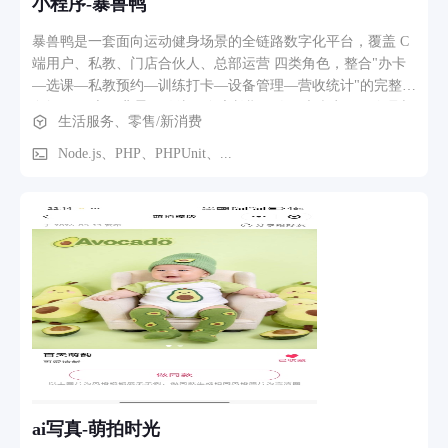
小程序-暴兽鸭
重保障，覆盖处方合法性、用药适宜性及安全性审核。管理端
提供会话管理、订单管理、配送单管理、评价管理及对话记录
暴兽鸭是一套面向运动健身场景的全链路数字化平台，覆盖 C
查看，实现全流程运营监控。问诊结束后，随访机器人Agent根
端用户、私教、门店合伙人、总部运营 四类角色，整合"办卡
据诊断结论自动生成个性化随访计划，定时推送复诊提醒与健
—选课—私教预约—训练打卡—设备管理—营收统计"的完整业
康指导，形成诊后延续性管理闭环。 四端通过处方状态流转与
务闭环。 立项背景：传统健身房长期面临三大痛点——会员与
生活服务、零售/新消费
会话状态流转串联，AI智能体贯穿分诊、问诊、诊断、审方、
教练的连接依赖人工排课、器械设备分散难以远程化、门店经
随访全链路，构建从诊前到诊后的智能化诊疗服务闭环。
营数据与会员行为数据割裂。暴兽鸭围绕这些痛点，将会员业
Node.js、PHP、PHPUnit、...
务、私教服务、设备物联和数据运营整合到统一平台，支持门
店从总部到一线合伙人的全链路数字化运营。 核心功能模块：
用户端小程序：会员办卡、门店活动浏览、私教预约、训练计
划、运动打卡、器械指南、优惠券与订单管理 教练端小程序：
预约确认、排课日历、训练计划编排、学员数据看板、订单与
提现 合伙人/门店端小程序：智能设备远程控制、门店订单与
营收统计、用户管理、告警处理 运营管理后台：设备与实例管
理、用户与权限分配、门店绑定、告警监控、数据看板 AI 智
能客服：基于知识库的自动问答模块 数据大屏：会员卡销售、
GMV、月订单量、门店排行可视化 业务流程路径： 用户：进
入小程序 → 浏览活动/课程 → 选课下单 → 在线办卡/购买私教
→ 预约时间 → 训练打卡 → 课后评价 教练：收到预约通知 →
ai写真-萌拍时光
确认排课 → 制定训练计划 → 上课签到 → 学员反馈 → 收入提