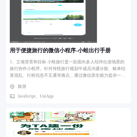
用于便捷旅行的微信小程序-小蛙出行手册
1、立项背景和目标 小蛙旅行是一款面向多人结伴出游场景的
旅行协作小程序。针对传统旅行规划中成员沟通分散、账单结
算混乱、行程信息不互通等痛点，通过微信原生能力提供一站
式的旅行规划与协作工具，让旅行伙伴之间行程透明、费用清
旅游
晰、互相可见。 2、软件功能、核心功能模块的介绍 - 旅行计
划管理：创建旅行计划，设置目的地、日期、预算，生成专属
JavaScript、UniApp
邀请码邀请好友加入。 - 行程规划：按天编排行程，支持添加
景点、美食、酒店、交通等行程项，可选择日期和时间段。 -
景点搜索与地图选点：通过腾讯地图API实现关键词搜索景
点，支持在地图上直接选点加入行程。 - 多人记账与分账：记
录旅行中的各类消费，支持均分和自定义两种分账方式，自动
计算每人应付金额。 - 成员管理：通过邀请码机制邀请微信好