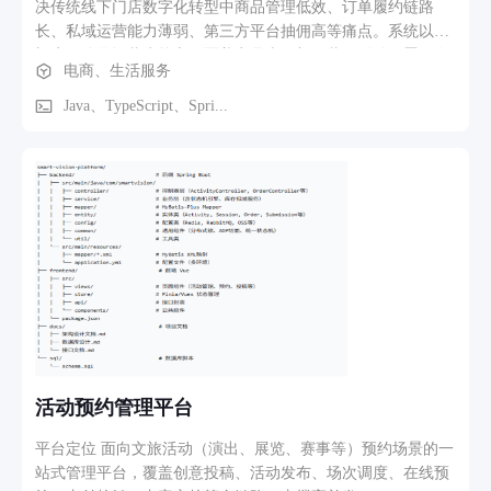
决传统线下门店数字化转型中商品管理低效、订单履约链路
长、私域运营能力薄弱、第三方平台抽佣高等痛点。系统以多
门店一体化运营为核心，覆盖商品上下架、营销活动配置、会
电商、生活服务
员体系管理、订单全链路追踪与微信小程序端用户触达，业务
背景贴合餐饮、商超、社区团购等真实业态，帮助商家以较低
Java、TypeScript、Spri...
成本搭建自营电商与会员私域闭环。 2、本项目前端作为一套
面向 SaaS、电商、零售、内容平台等多业务场景的通用管理后
台脚手架，提供"用户—角色—菜单—权限"四级 RBAC 权限模
型（支持数据范围 / 按钮级权限码）、动态菜单路由、国际
化、字典/参数/缓存/在线用户监控等基础能力，业务方可在此
基础上零成本接入商品、订单、营销、SKU、热词、轮播、分
类等业务模块，快速搭建自有的运营管理系统。3、小程序覆
盖电商核心购物闭环，包含 首页、分类、商品详情、购物车、
订单全流程、限时秒杀、个人中心 七大模块。首页提供 Banner
轮播、分类入口、秒杀区块和瀑布流推荐；分类页支持左侧一
级分类导航与右侧商品网格联动展示；商品详情页集成图片轮
播、SKU 多规格选择、收藏与直接购买；购物车支持编辑/完
活动预约管理平台
成模式切换、全选结算、左滑删除及本地与后端数据同步；订
单流程涵盖地址选择、优惠券自动推荐、库存预检、微信支付
平台定位 面向文旅活动（演出、展览、赛事等）预约场景的一
唤起及支付结果分流；秒杀模块支持场次切换与实时倒计时抢
站式管理平台，覆盖创意投稿、活动发布、场次调度、在线预
购；个人中心集成登录授权、订单状态入口、优惠券、收藏、