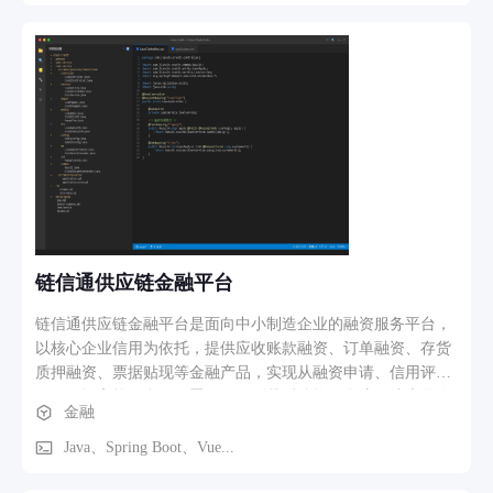
（限时限量、分布式锁防超卖） 4. 营销中心（优惠券、满减、
新人礼） 5. 订单全流程（支付、分拣、配送、签收、售后） 6.
微信支付 V3 与自动对账 7. 会员体系与积分商城 8. 配送员端
接单与路径规划 9. 经营数据统计（成交、转化、复购）
链信通供应链金融平台
链信通供应链金融平台是面向中小制造企业的融资服务平台，
以核心企业信用为依托，提供应收账款融资、订单融资、存货
质押融资、票据贴现等金融产品，实现从融资申请、信用评
估、风控审核、合同签署、放款到贷后监控的全流程线上化管
金融
理，帮助中小微企业解决融资难、融资贵问题。 主要功能模
块： 1. 融资申请与进度跟踪（小程序端全流程办理） 2. 授信
Java、Spring Boot、Vue...
额度管理（额度测算、占用、释放） 3. 信用评估模型（企业征