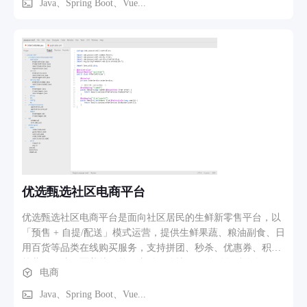
货） 3. 库存管理（多仓、批次、盘点、预警） 4. 生产管理
Java、Spring Boot、Vue...
（工单、领料、报工、完工入库） 5. 财务管理（总账、应收应
付、费用报销） 6. 审批中心（Activiti 工作流自定义） 7. 报表
中心（经营分析、库存报表、利润表） 8. RBAC 多级权限与多
租户数据隔离 9. 移动端审批与消息提醒
优选甄选社区电商平台
优选甄选社区电商平台是面向社区居民的生鲜新零售平台，以
「预售 + 自提/配送」模式运营，提供生鲜果蔬、粮油副食、日
用百货等品类在线购买服务，支持拼团、秒杀、优惠券、积分
等营销玩法，覆盖从下单、支付、分拣、配送到售后的全链
电商
路。 主要功能模块： 1. 商品管理（多规格、多图、上下架、
库存） 2. 购物车与下单（结算、优惠券抵扣） 3. 拼团与秒杀
Java、Spring Boot、Vue...