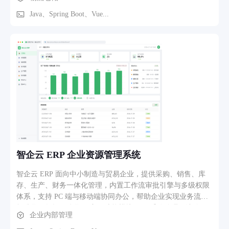
模块： 1. 运单管理（建单、拆分、合并、改派） 2. 智能调度
（距离 + 时效 + 成本多因子算法） 3. 车辆与司机档案管理
Java、Spring Boot、Vue...
（证照到期预警） 4. 司机端接单、抢单与任务提醒 5. GPS 实
时轨迹跟踪与电子围栏 6. 电子签收（拍照 + 定位 + 签名） 7.
运费自动结算（按公里/吨/票多计费模型） 8. 异常管理（延
误、破损、拒收全流程跟踪） 9. 运输数据大屏与经营分析
智企云 ERP 企业资源管理系统
智企云 ERP 面向中小制造与贸易企业，提供采购、销售、库
存、生产、财务一体化管理，内置工作流审批引擎与多级权限
体系，支持 PC 端与移动端协同办公，帮助企业实现业务流程
标准化、数据一体化。 主要功能模块： 1. 采购管理（请购、
企业内部管理
询价、采购单、入库） 2. 销售管理（报价、订单、出库、退