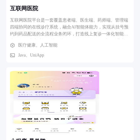
互联网医院
互联网医院平台是一套覆盖患者端、医生端、药师端、管理端
四端协同的在线诊疗系统，融合AI智能体能力，实现从挂号预
约到药品配送的全流程业务闭环，打造线上复诊一体化智能诊
疗服务。 患者端提供挂号就诊、预问诊、问诊会话、缴费支
医疗健康、人工智能
付、药品配送等核心功能。患者挂号时，智能分诊Agent根据主
诉症状自动推荐科室与医生，降低患者选择门槛；预问诊阶
Java、UniApp
段，AI辅助引导患者结构化填写病情，提升问卷质量。问诊会
话支持文字、语音、图片多模态沟通，患者可实时查看处方、
检查单及病历，支持诊间多渠道缴费与药品配送或院内自提。
医生端涵盖排班管理、接诊会话、电子病历、处方管理、检查
检验、患者360视图及医保监管等模块。接诊后，辅助诊断
Agent基于患者主诉、病史及检查报告提供诊断建议与鉴别提
示，辅助医生快速判断；检查单解读预处理Agent自动解析检验
报告，标记异常指标并生成结构化摘要，减少医生阅读成本。
处方开立时，合理审方Agent实时校验配伍禁忌、药物相互作
用、特殊人群禁忌及超剂量风险，按风险等级分级拦截，保障
用药安全。医保监管模块支持事前调阅与开方过程中的规则实
时校验。 药师端负责处方人工审核，与AI审方形成人机协同双