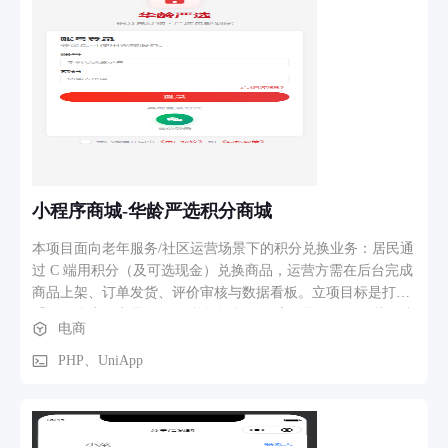
小程序商城-华龄严选积分商城
本项目面向老年服务/社区运营场景下的积分兑换业务：居民通
过 C 端用积分（及可选现金）兑换商品，运营方需在后台完成
商品上架、订单发货、评价审核与数据看板。立项目标是打通
「积分账户—商品 SKU—兑换订单—物流发货」闭环，替代线
电商
下登记与分散表格，降低错发漏发与对账成本，并为多角色
（平台运营等）提供可授权、可审计的管理能力。 系统含三
PHP、UniApp
端：C 端（client_mall）支持商品浏览、规格选择、积分/混合
支付兑换与订单查询；管理端（backend_vue + backend_tp）提
供动态 CRUD、兑换订单管理（列表/详情商品明细、批量发
货）、商品与 SKU、评价待审、控制台 KPI（待发货、今日兑