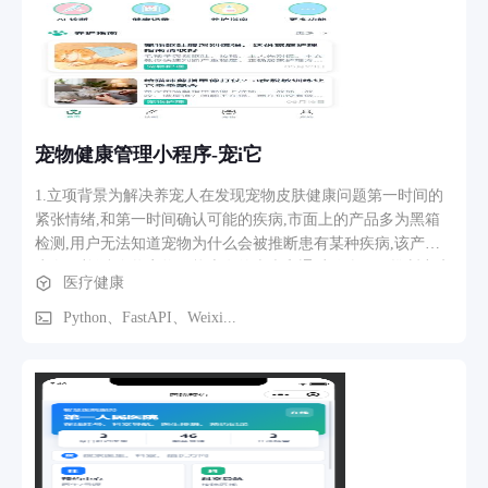
友加入旅行，支持查看成员列表和移除成员。 3、业务流程、
功能路径描述 用户创建旅行计划 → 设置目的地和日期 → 生成
邀请码分享给好友 → 好友通过邀请码加入 → 成员共同编辑每
日行程（添加景点/安排时间）→ 旅途中通过记账功能记录消
费并分摊费用 → 查看账单详情和分账结果 → 旅行结束后查看
费用统计报告
宠物健康管理小程序-宠i它
1.立项背景为解决养宠人在发现宠物皮肤健康问题第一时间的
紧张情绪,和第一时间确认可能的疾病,市面上的产品多为黑箱
检测,用户无法知道宠物为什么会被推断患有某种疾病,该产品
为白箱检测,会将宠物可能患有的疾病和通过什么原因推断出来
医疗健康
的都会告知用户. 2.软件功能为用户可以通过文字或者图片来询
问AI宠物医生宠物的身体状况,并且能够推测出宠物可能的疾病
Python、FastAPI、Weixi...
和护理方法,分为绿橙红三色等级来处理宠物健康的等级. 3.业
务流程为用户发送文字/图片-AI宠物医生通过问询确认宠物可
能患有的疾病并给出医疗等级和建议.