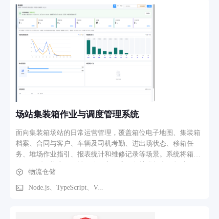
信、经营数据、行业评分） 4. 风控审核中心（规则引擎 + 人
工复核双通道） 5. 电子合同签署（e签宝对接） 6. 放款与还款
计划管理（等额本息/先息后本） 7. 应收账款转让与票据管理
8. 逾期预警与贷后监控 9. 经营数据看板与报表导出
场站集装箱作业与调度管理系统
面向集装箱场站的日常运营管理，覆盖箱位电子地图、集装箱
档案、合同与客户、车辆及司机考勤、进出场状态、移箱任
务、堆场作业指引、报表统计和维修记录等场景。系统将箱
号、箱型、状态、区域、合同和作业任务关联起来，帮助工作
物流仓储
人员快速查询库存、安排作业并追踪业务过程，减少人工登
记、重复沟通和信息遗漏。
Node.js、TypeScript、V...