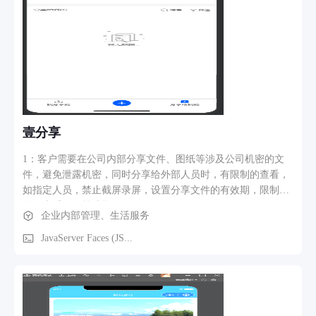
换、兑换订单等）；后端统一鉴权（Token、可选 HMAC 验
签、桌面端签名）、数据范围与插件化积分商城包
（points_mall）。另含系统配置、菜单权限、数据修订恢复等
运营支撑能力。
壹分享
1：客户需要在公司内部分享文件、图纸等涉及公司机密的文
件，避免泄露机密，同时分享给外部人员时，有限制的查看，
如指定人员，禁止截屏录屏，设置分享文件的有效期，限制文
件可查看次数等功能
企业内部管理、生活服务
JavaServer Faces (JS...