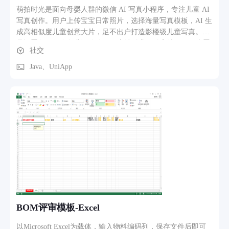
现 合伙人：远程控制门店设备开关 → 接收告警 → 查看实时营
萌拍时光是面向母婴人群的微信 AI 写真小程序，专注儿童 AI
收/订单 → 管理会员 → 处理反馈 总部：门店与设备实例绑定
写真创作。用户上传宝宝日常照片，选择海量写真模板，AI 生
→ 管理员权限分配 → 数据监控 → 营销活动配置 → 财务对账
成高相似度儿童创意大片，足不出户打造影楼级儿童写真。产
品设置每日 3 次免费预览体验，支持付费解锁高清原图；内置
社交
作品管理、图片分享、套餐充值功能，持续上新国风、周岁、
生日、童话等儿童主题模板，满足家长记录孩子成长、社交晒
Java、UniApp
图需求。
BOM评审模板-Excel
以Microsoft Excel为载体，输入物料编码列，保存文件后即可