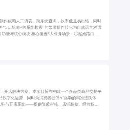
传统操作依赖人工填表、跨系统查询，效率低且易出错，同时
“GUI填表+跨系统检索”的繁琐操作转化为自然语言对话
件功能与核心模块 核心覆盖5大业务场景：①起始路由
）：支持自然语言查房，依托Milvus双通道流式实现语义
汇总周期内线索，LLM输出重点客户排序、来源分布，通过
动路径规划服务生成最优路线，支持一键加日历；⑤房源创建
格/抵押类敏感字段，支持联网补全公开信息，三步表单引导合规
e可观测、多层级防幻觉体系等支撑能力。 3、业务流程与功能路
LM抽取城市、业态、面积等核心条件，若缺失交易类型则弹右
套房源→LLM生成个性化推荐理由→前端实时渲染30张卡片，
本→LLM分段抽取字段并附带原文引用防幻觉→校验必填
流程状态可追溯，支持断网续跑、跨设备同步。
的线上开店解决方案。本项目旨在构建一个多品类商品交易平
品数字化运营，同时为消费者提供AI驱动的精准选购体
家入驻与开店系统——提供资质审核、店铺装修、经营权限
价格策略设置及数据分析看板；③手机号登录体系——基
——利用机器学习算法分析用户需求，智能匹配推荐适合的
账号→提交入驻申请→平台审核→开通店铺→后台发布/管理
下单购买→订单跟踪。AI筛选模块通过收集用户偏好标签，