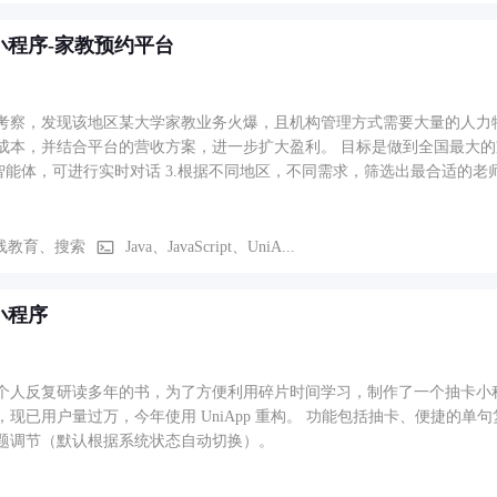
算最优推荐结果，形成"入驻-管理-推荐-交易"的完整业务闭环。
小程序-家教预约平台
考察，发现该地区某大学家教业务火爆，且机构管理方式需要大量的人力
成本，并结合平台的营收方案，进一步扩大盈利。 目标是做到全国最大的家教
i智能体，可进行实时对话 3.根据不同地区，不同需求，筛选出最合适的老师或
线教育、搜索
Java、JavaScript、UniA...
小程序
个人反复研读多年的书，为了方便利用碎片时间学习，制作了一个抽卡小程序
，现已用户量过万，今年使用 UniApp 重构。 功能包括抽卡、便捷的
题调节（默认根据系统状态自动切换）。