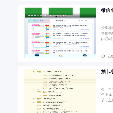
实时计
微信
经实地
告推销
内嵌a
在
抽卡
有一本
年上线
节，主