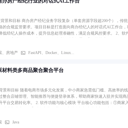
商办房产经纪行业的对话式AI工作台
项背景和目标 商办房产经纪业务字段复杂（单套房源字段超200个），
格的合规监管要求。项目目标是打造面向商办经纪人的对话式AI工作台，将
降低经纪人操作成本，提升信息处理准确性，满足合规风控要求。 2、软
ART）：毫秒级识别用户意图，自动跳转对应场景；②智能找房（SEARCH
缺失条件时触发HITL结构化表单补全；③线索分析（LEADS）：自动
查规避事实幻觉；④带看规划（TOURS）：拉取双侧窗口带看数据，联
索、房地产
FastAPI、Docker、Linux...
STING_CREATE）：OCR+LLM抽取房源字段，敏感字段合规拦截价
底层配套LangGraph状态机编排、SSE双通道流式推送、全链路Trac
原材料类多商品聚合聚合平台
典型找房流程为例：用户访问/ai页面→START场景识别为找房需求→L
awer表单补全→拼接标量过滤条件，定向Milvus对应多业态分区召回60
换一组”“收藏”等操作。若为挂盘流程：用户上传房源材料→OCR提取文
感字段合规拦截敏感字段→用户补全剩余字段→提交至上游业务系统，全
立项背景和目标 随着电商市场多元化发展，中小商家急需低门槛、高效率
过整合店铺管理、智能推荐与便捷登录体系，帮助商家快速入驻并实现商
升平台交易转化率。 2. 软件功能与核心模块 平台核心功能包括：①商
一站式入驻流程；②后台商品管理——支持多规格商品上架、库存管理、
验证码的安全快速登录，支持一键注册与身份绑定；④AI智能筛选设备
号与规格，降低选购决策成本。 3. 业务流程与功能路径 商家端：注册
索
Java
查看经营数据。用户端：手机号登录→浏览/使用AI筛选设备匹配需求→