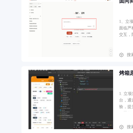
面向
1、立
面临严
交互，
（ST
召回，
ID反
搜
（LI
提交。
烤箱
径 以
侧Dr
支持“
项，敏
1. 
台，通
验，提
配置等
于短信
商品型
搜
商品→