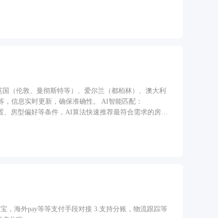
源数据库：整合英国（伦敦、曼彻斯特等）、爱尔兰（都柏林）、澳大利
，信息实时更新，确保准确性。 AI智能匹配：
找窝） 输入预算、地理位置、房型偏好等条件，AI算法快速推荐最符合需求的房
。 房型页面
图片和地图，还原真实居住环境，减少线下看房成本。
宝，海外pay等等支付手段对接 3.支持分账，物流跟踪等