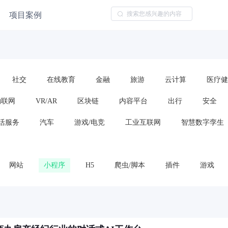
项目案例
社交
在线教育
金融
旅游
云计算
医疗健
物联网
VR/AR
区块链
内容平台
出行
安全
活服务
汽车
游戏/电竞
工业互联网
智慧数字孪生
网站
小程序
H5
爬虫/脚本
插件
游戏
云服务/云平台
算法模型
框架或代码包
车载应用