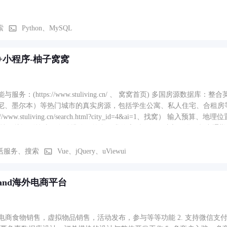
索
Python、MySQL
+小程序-柚子窝窝
与服务：(https://www.stuliving.cn/ 、 窝窝首页) 多国房
尼、墨尔本）等热门城市的真实房源，包括学生公寓、私人住宅、合租房等
s://www.stuliving.cn/search.html?city_id=4&ai=1、
支持图片识别筛选，自动排除不符合要求的房型（如无独立卫浴、超出通勤时间等）
ps://www.stuliving.cn/house/720.html、公寓详情)： 提供房型
活服务、搜索
Vue、jQuery、uViewui
t1and海外电商平台
海外电商食物销售，虚拟物品销售，活动发布，参与等等功能 2. 支持微信支付