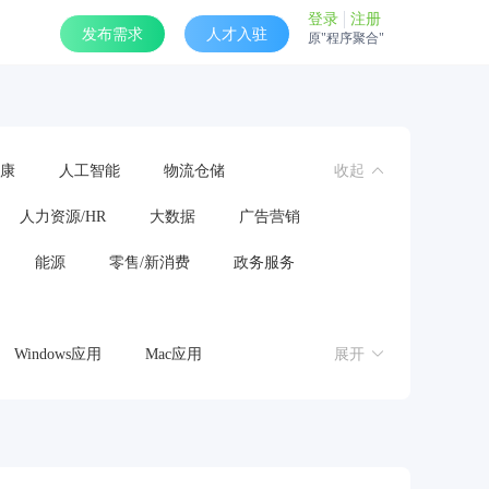
登录
注册
发布需求
人才入驻
原"程序聚合"
康
人工智能
物流仓储
收起
人力资源/HR
大数据
广告营销
能源
零售/新消费
政务服务
Windows应用
Mac应用
展开
操作系统
鸿蒙应用