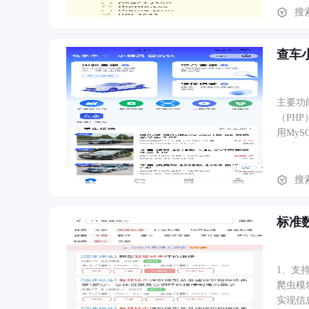
搜
查车
主要功能可能包括： 用户登录/注册 车辆信息录
（PHP）的代码结构。 后端（PHP）： 
用MySQL。 前端（UniApp）： 使用Vue.js语法。 使用uni.request进行
搜
标准
1、支
爬虫模
实现信