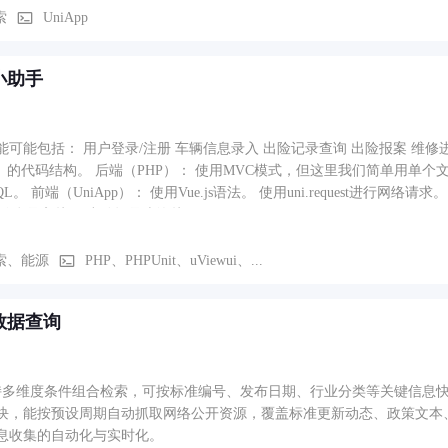
索
UniApp
小助手
入 出险记录查询 出险报案 维修进度跟踪等 我们将分别设计前端（UniApp）和后端
使用MVC模式，但这里我们简单用单个文件处理每个接口，实际项目中建议使用框架。 数据库使
网络请求。 我们先从后端开始，设计几个基本的接口： 用户登录接
口 车辆信息录入接口 出险记录查询接口
索、能源
PHP、PHPUnit、uViewui、...
数据查询
持多维度条件组合检索，可按标准编号、发布日期、行业分类等关键信息快
块，能按预设周期自动抓取网络公开资源，覆盖标准更新动态、政策文本
息收集的自动化与实时化。