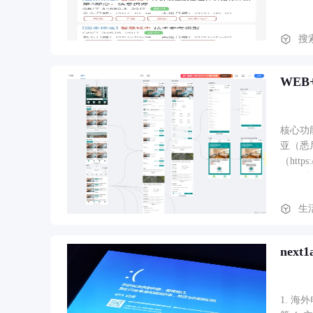
搜
WEB
核心功能
亚（悉
（http
源。 
(htt
生
nex
1. 