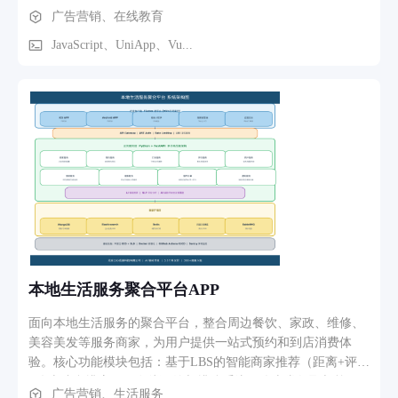
供流畅的互动体验，有力支撑活动持续推进。
广告营销、在线教育
获客渠道，提升品牌在高校及科研机构中的曝光度。 七、财务
与统计模块 集中管理全部财务数据，包含回款记录、开票管
JavaScript、UniApp、Vu...
理、收支明细等。自动汇总今日回款、本月回款、本月开票等
关键指标，支持按时间维度统计分析，为经营决策提供准确财
务依据。 八、内容管理模块 企业可通过后台发布技术文章、
行业资讯、科研动态等内容，提升网站在科研检测相关关键词
下的搜索排名
本地生活服务聚合平台APP
面向本地生活服务的聚合平台，整合周边餐饮、家政、维修、
美容美发等服务商家，为用户提供一站式预约和到店消费体
验。核心功能模块包括：基于LBS的智能商家推荐（距离+评分
+优惠综合排序）、在线预约与排队系统、优惠券领取与核
广告营销、生活服务