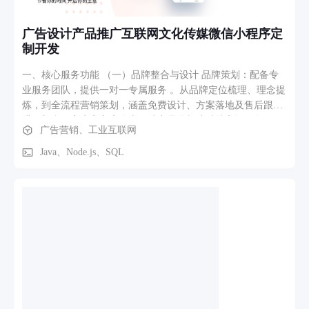
广告设计产品推广互联网文化传媒微信小程序定
制开发
一、核心服务功能 （一）品牌整合与设计 品牌策划：配备专
业服务团队，提供一对一专属服务 。从品牌定位梳理、理念提
炼，到全流程营销策划，涵盖免费设计、方案落地及售后跟
进，新合作客户享立店优惠，助力品牌构建独特市场形象。 平
广告营销、工业互联网
面设计：覆盖多元场景，支持平面杂志整体版式设计、名片双
面 / 单面创意定制、企业画册风格化编排，满足品牌宣传物
Java、Node.js、SQL
料、商务社交等视觉需求，打造统一且具辨识度的平面视觉体
系。 （二）营销与推广 数字营销：借助互联网优势，以低成
本触达广泛受众 。通过社交平台推广、线上互动活动策划等方
式，强化品牌与消费者连接，提升品牌知名度、好感度，促进
产品销售转化，适配企业线上拓客、品牌焕新等需求。 （三）
视觉呈现辅助 产品拍摄：专业摄影团队操刀，深入了解客户品
牌风格后，定制专属拍摄方案 。从场景搭建、光影调试到后期
精修，保障产品成片高品质，为电商展示、宣传物料制作等提
供优质视觉素材，凸显产品优势与特色。 二、体验优化功能
（一）便捷浏览与筛选 小程序界面遵循现代简约风格，布局清