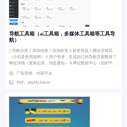
然后完成资质提交和认证。 2. 开通白名单：客户报名后，联系
增长运营进行加白，代理商则联系渠道经理进行加白。 3. 添加
小程序组件：选择短视频达人指派任务，在“添加组件”按钮下
点击“推广小程序”营销组件。 4. 填写小程序组件信息：包括填
入小程序APPID、填写小程序描述、选择引导词文案、填写
导航工具箱（ai工具箱，多媒体工具箱等工具导
path值（非必填）、上传落地页截图等。 5. 提交小程序推广：
航）
信息填写成功后，出现“推广小程序”即表示提交成功，后续进
入常规流程。 6. 达人接单：达人可在接单页面预览小程序落地
1.导航分类 2.添加链接 3.添加标签 4.标签筛选 5.网址详情页
页，接受订单后开始制作商业短视频。 7. 小程序推广组件上
（介绍及使用说明） 6.用户登录，生成自己的导航页面数据 7.
线：达人完成视频制作并发布后，小程序推广组件上线，开始
网址详情（更新记录，消息通知） 8.网址数据中心（别的平台
帮助客户实现营销目标。
网址，可以同步到数据中心，也可以从数据中心拉取）【个人
广告营销、内容平台
提交数据，管理后台同步数据】 9.通过ai分析，从行业分类，
到行业专业分类，多级分类，让你的信息分类更有条理 10.对
PHP、phpMyAdmin
收录网址，全面分析功能（功能，内容，更新） 11.对分类收
录的所有网址进行行业信息分析（优势，发展前景）