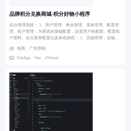
晰、操作简易 。各类服务（品牌策划、数字营销等）及案例分
类陈列，用户可快速浏览服务介绍、过往作品，通过直观的卡
品牌积分兑换商城-积分好物小程序
片式设计、清晰的导航栏，高效筛选匹配自身需求的广告设计
服务，节省查找时间。 （二）高效沟通通道 设置 “立即咨询”
后台管理系统： 1、用户管理、角色管理、菜单管理、配置管
快捷入口，用户有项目需求或疑问时，点击即可快速联系服务
理、租户管理：为系统的基础配置，设置用户的权限、配置租
团队 。支持在线沟通需求细节、获取定制化方案建议，打破沟
户资料、后台菜单配置以及角色授权； 2、店铺管理：店铺资
通壁垒，助力业务需求高效对接，加速合作推进。 三、价值呈
料设置，店铺装修（主题色、tabbar配置、首页组件装修）；
电商、广告营销
现功能 （一）案例展示与实力佐证 搭建品牌案例库，集中呈
3、商品列表、规格、商品分类、商品评价：设置商品基础资
现过往广告设计项目成果 。涵盖不同行业、类型的品牌策划、
料、规格配置、分类配置、评价审核； 4、订单管理、退货管
UniApp、Vue、uViewui
平面设计、产品拍摄等案例，通过直观的视觉作品、项目背景
理：订单查询，退货订单审核； 5、营销活动配置（积分兑
与成效说明，向用户展示团队专业能力与创意水平，增强品牌
换、抽奖活动、分销活动）：设置积分兑换的商品、幸运大转
信任度，为潜在合作提供参考。 （二）数据化能力呈现 首页
盘抽奖、商品设置分销佣金提成。 微信小程序： 1、首页：根
突出展示团队核心实力数据，如服务客户数量、项目完成量、
据设置的店铺装修做展示； 2、商品列表：关键字搜索、分类
客户好评率等（示例数据：10 + 行业经验、500 + 成功案例
筛选、行样式和板块样式切换； 3、商品详情：轮播图、规格
），以量化指标直观传递服务价值与专业积淀，帮助用户快速
选择、生成海报、转发好友商品连接； 4、商品分类：左右两
判断团队靠谱性，提升合作意愿。
级分类筛选； 5、我的：个人信息、会员码、订单列表、积分
余额、地址管理等。