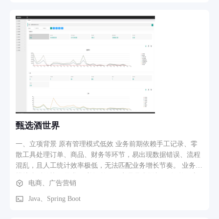
能领取现金奖励，奖励可直接提现至支付宝余额，安全便捷。
依托支付宝生态，任务丰富、结算稳定，碎片时间就能轻松赚
取收益，真实可靠无套路
甄选酒世界
一、立项背景 原有管理模式低效 业务前期依赖手工记录、零
散工具处理订单、商品、财务等环节，易出现数据错误、流程
混乱，且人工统计效率极低，无法匹配业务增长节奏。 业务规
模扩张后的协同需求 随着订单量、商品品类增加，“订单 - 库
电商、广告营销
存 - 财务 - 营销” 等环节的联动需求增强，原有分散式管理无
法实现信息互通（比如库存不足时难以及时同步订单环节）。
Java、Spring Boot
缺乏数据化决策支撑 此前无统一的数据统计、可视化工具，无