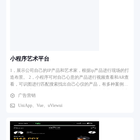
慧社区建设主要包括居民服务子系统、网格员工作子系统、管
理子系统、大屏指挥调度子系统。 居民服务子系统： 居民服
务子系统主要包括社区服务、政务服务、生活服务、资 讯服务
等模块。
小程序艺术平台
1，展示公司自己的IP产品和艺术家，根据ip产品进行现场的打
造布景。 2，小程序可对自己心意的产品进行视频查看和AR查
看，可识图进行匹配搜索找出自己心仪的产品，有多种案例进
行选择查看。| 3，用户登录后可选择自己心仪的产品，然后线
广告营销
上观看产品的视频和AR构建，然后收藏联系官方团队进行下一
步洽谈。
UniApp、Vue、uViewui