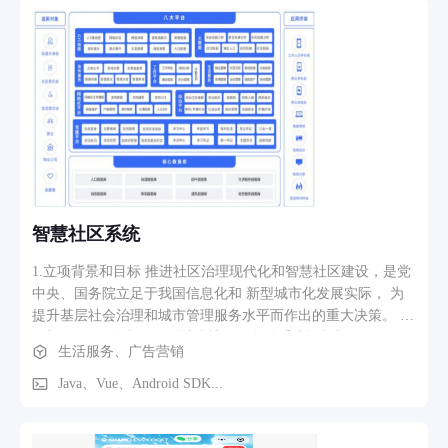
法实时掌握订单趋势、销售额波动、订单状态分布等信息，难
以精准调整运营策略。 二、立项目标 业务全流程数字化 将订
单、商品、财务、营销等环节迁移至系统，替代人工 / 零散工
具，实现流程线上化、标准化，降低错误率。 数据可视化与决
策支持 搭建数据统计、趋势分析模块，实时呈现订单量、销售
额、订单状态等核心数据，辅助运营者快速判断业务走势。 多
模块协同提效 实现 “订单 - 库存 - 财务” 等模块的信息互通
（比如订单生成后自动关联库存扣减、财务核算），减少跨环
节沟通成本。 沉淀业务数据资产 长期积累订单、销售等数
据，支持后续的用户行为、销售周期等深度分析，优化运营与
供应链策略。
智慧社区系统
1.立项背景和目标 推进社区治理现代化和智慧社区建设，是党
中央、国务院立足于我国信息化和 新型城市化发展实际， 为
提升基层社会治理和城市管理服务水平而作出的重大决策。 民
政部于 2016 年印发了《城乡社区服务体系建设规划（2016－
生活服务、广告营销
2020 年）》，将“社 区公共服务综合信息平台建设”、“智慧社
区”建设作为社区信息化发展的基本策 略，推动互联网技术与
Java、Vue、Android SDK...
社区服务融合发展，促进形成公平普惠、便捷高效的社区公 共
服务体系 智慧社区信息化系统通过现代计算机和信息网络技
术，改变社区管理和服务条 块分割的状态，利用覆盖城市的信