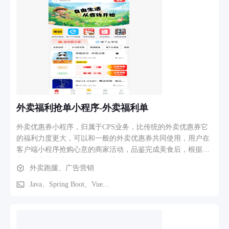
息网络进行资源整合、开发利用和综合服务，向 居民提供全方
位信息服务，提高社区管理和服务水平。 通过该平台可建立起
覆盖村（社区）、乡镇（街道）、区县、市四级的高效快捷、
上下联动联系紧密的信息化社会服务管理平台，为社会管理工
作搭建起一个“智慧 社区”的平台， 建立流程简明、职权清晰、
责任明确的智慧社区信息管理系统。实现 信息互联互通，构建
线上线下， 虚实结合的社区治理工作新体系和新机制。实现基
层社会治理水平、政务服务能力、人民群众幸福感的明显提
升。 通过 XXX 智慧社区综合服务平台的建设，构建以区为基
外卖福利抢单小程序-外卖福利单
础的区、街办、社区的 三级服务体系； 实现区、街办、社区
的统一维护管理， 规范社区服务管理业务体系， 对于宣传社
外卖优惠券小程序，归属于CPS业务，比传统的外卖优惠券它
区的工作动态、提升社区的服务能力、提高社区的管理效率、
的福利力度更大，可以和一般的外卖优惠券共同使用，用户在
提高服务 政府决策和社区服务体系发展的能力、为榆林智慧城
客户端小程序抢购心意的商家活动，品鉴完成美食后，根据商
市的发展奠定基础， 实现智慧 社区的产业联盟。 本次建设目
家要求完成对应的任务，即可获得相应的优惠福利。同时小程
外卖跑腿、广告营销
标是： 以区级为中心， 从业务管理、公共服务、数据资源体
序整合了主力的外卖平台优惠活动，例如美团、饿了么等主流
系、应用 支撑体系等方面， 提升智慧社区平台的服务能力。
外卖平台，业务优惠活动覆盖全国各个省市地区。
Java、Spring Boot、Vue...
主要建设功能“数据中心”、“政 务服务”“生活服务”、“社区服
务”、“数据采集及查询”、“志愿者管理”和“社 会组织管
理”、“智慧党建”、“事件管理”、“内容管理”、“统计分析”、“系
统管理”等应用支撑模块。 2.软件功能、核心功能模块介绍 智