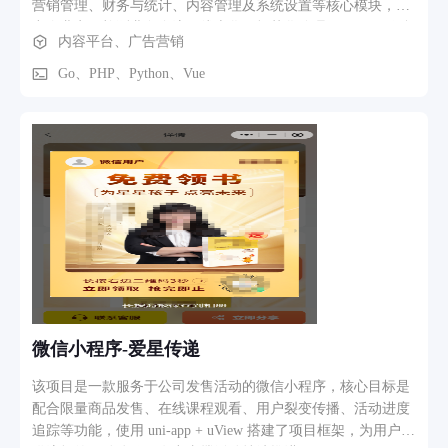
营销管理、财务与统计、内容管理及系统设置等核心模块，助
力企业实现检测业务全流程线上化、规范化管理。 一、工作台
内容平台、广告营销
（数据驾驶舱） 二、会员管理模块 统一管理平台注册客户信
息，包含客户基本信息、所属单位、历史委托记录、消费金额
Go、PHP、Python、Vue
等数据。支持客户标签化管理，可对高校、科研机构、企业等
不同类型客户进行分类管理，便于后续精准营销与服务跟进。
三、项目配置模块 用于配置检测服务项目，涵盖高端测试、材
料测试、生物医药测试、环境监测等品类。管理员可自定义检
测项目名称、价格、规格参数、检测周期等信息，支持上下架
管理，灵活调整服务内容。 四、订单管理模块 管理平台全部
委托订单，包含订单编号、客户信息、订单金额、支付状态、
订单状态及下单时间等字段。支持按订单状态、支付状态、时
间范围等多维度筛选查询，方便管理人员快速定位与处理订
单。 五、检测流程管理模块 检测流程管理是系统核心业务模
块，覆盖检测业务全生命周期：待审核订单（审核需求合理性
及样品信息完整性）、待收样样品（登记确认样品信息）、检
微信小程序-爱星传递
测中样品（实时更新检测进度）、待交付样品（报告审核完成
后待交付）、待回寄样品（确认样品寄回信息）、待开票申请
该项目是一款服务于公司发售活动的微信小程序，核心目标是
（统一处理客户开票申请）。六个环节形成完整闭环，实现从
配合限量商品发售、在线课程观看、用户裂变传播、活动进度
订单审核到报告交付的全链条线上化管理。 六、营销管理模块
追踪等功能，使用 uni-app + uView 搭建了项目框架，为用户提
支持企业自主发布营销活动、优惠方案及推广内容，拓展线上