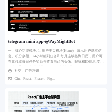
telegram mini app-@PayMightBot
一、核心功能模块: 1. 用户主页模块(Home) - 展示用户基本信
息、积分余额、24小时签到任务和每月连续签到日历，用户可
在此领取每日任务奖励并查看自己的头像、昵称和ID信息,支持
积分隐藏/显示切换功能。 2. 积分商城模块(Assets) - 用户可查
社交、广告营销
看可用积分总额、本月获得积分统计、邀请好友人数，并浏览
完整的积分获取/消耗历史记录明细，所有交易记录包含时间戳
Gin、React、Phaser、Fig...
和变动原因说明。 3. 好友邀请模块(Frens) - 生成专属邀请链接
供用户分享,展示总邀请人数和邀请获得的积分统计，支持通过
Twitter和Telegram平台分享，提供一键复制邀请链接功能和详
细的邀请奖励规则说明。 4. 任务奖励模块(Rewards) - 展示各类
可完成的任务列表,用户通过点击外部链接或完成指定操作即可
获得相应PPT积分奖励,任务包含社交媒体关注、订阅频道等多