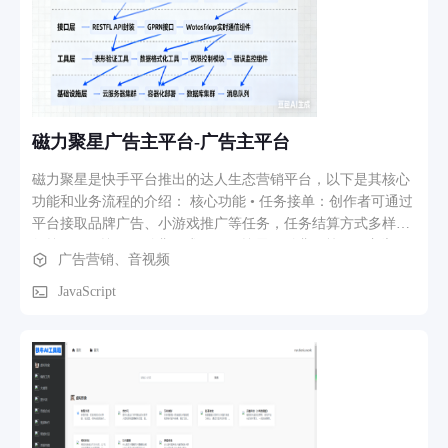
种类型。 5. 小游戏模块(Game) - 包含游戏开始页(GameStart)、
游戏核心玩法页(GameCore)和游戏结束页(GameEnd)，玩家需
要在20秒内点击掉落的奖励物品收集积分，同时避开炸弹并利
用暂停道具，大型冰块奖励需要多次点击才能获得5倍积分。
二、主要功能路径: 用户初次使用流程: 通过Telegram认证进入
应用 → 主页查看自己的信息和积分 → 完成24小时签到任务和
磁力聚星广告主平台-广告主平台
每日签到 → 进入Rewards页面完成额外任务获取积分 → 邀请
好友获得更多积分奖励 → 使用积分参与游戏获得更多奖励 →
磁力聚星是快手平台推出的达人生态营销平台，以下是其核心
在Assets页面查看积分变动明细。 游戏玩法路径: 主页点击"玩
功能和业务流程的介绍： 核心功能 • 任务接单：创作者可通过
游戏"卡片 → 进入游戏开始页查看规则(消耗积分、每日次数限
平台接取品牌广告、小游戏推广等任务，任务结算方式多样，
制、时长20秒等) → 点击开始按钮发起游戏API请求 → 进入游
如按CPA（按效果付费）或CPM（按展示付费）等。 • 广告形
广告营销、音视频
戏核心页面点击掉落的奖励物品收集分数，避开炸弹(会清空分
式多样化：包括激励视频广告、插屏广告、Banner广告、原生
数)，点击暂停道具获得3秒暂停时间，点击大冰块4次获得5倍
广告等，满足不同客户的推广需求。 • 精准用户匹配：系统基
JavaScript
积分 → 时间结束后自动跳转到结束页面查看得分和统计数据
于用户画像和游戏行为数据等，智能推荐相关广告，提高广告
积分获取路径: 每24小时签到 → 每日连续签到 → 完成社交任
的点击率和转化率。 • 流量主分成：流量主在小程序中展示广
务 → 邀请好友注册 → 参与小游戏获得高分 → 所有积分变动
告，根据广告点击和转化情况获得分成收益，还可参与平台任
都会记录在Assets页面的历史记录中 项目采用Next.js 15框架搭
务获得现金奖励或流量扶持。 • 数据监控与优化：开发者或创
建,集成了Telegram SDK、国际化支持、状态管理(Zustand)、音
作者可通过后台查看广告展示量、点击量、转化率、收益等数
效系统、帧动画播放器等完整的技术栈,为Telegram用户提供了
据，实时调整广告策略。 业务流程￼￼￼ 1. 资质提交与认证：客户
一个完整的积分任务和娱乐游戏生态系统。
需接入快手小程序开发者平台，并保证小程序处于在线状态，