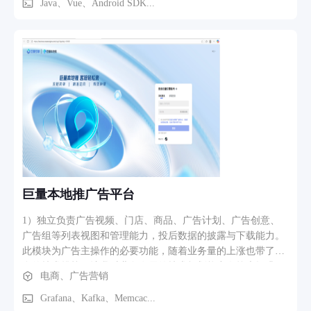
区”建设作为社区信息化发展的基本策 略，推动互联网技术与
Java、Vue、Android SDK...
社区服务融合发展，促进形成公平普惠、便捷高效的社区公 共
服务体系 智慧社区信息化系统通过现代计算机和信息网络技
术，改变社区管理和服务条 块分割的状态，利用覆盖城市的信
息网络进行资源整合、开发利用和综合服务，向 居民提供全方
位信息服务，提高社区管理和服务水平。 通过该平台可建立起
覆盖村（社区）、乡镇（街道）、区县、市四级的高效快捷、
上下联动联系紧密的信息化社会服务管理平台，为社会管理工
作搭建起一个“智慧 社区”的平台， 建立流程简明、职权清晰、
责任明确的智慧社区信息管理系统。实现 信息互联互通，构建
线上线下， 虚实结合的社区治理工作新体系和新机制。实现基
层社会治理水平、政务服务能力、人民群众幸福感的明显提
升。 通过 XXX 智慧社区综合服务平台的建设，构建以区为基
巨量本地推广告平台
础的区、街办、社区的 三级服务体系； 实现区、街办、社区
的统一维护管理， 规范社区服务管理业务体系， 对于宣传社
1）独立负责广告视频、门店、商品、广告计划、广告创意、
区的工作动态、提升社区的服务能力、提高社区的管理效率、
广告组等列表视图和管理能力，投后数据的披露与下载能力。
提高服务 政府决策和社区服务体系发展的能力、为榆林智慧城
此模块为广告主操作的必要功能，随着业务量的上涨也带了很
市的发展奠定基础， 实现智慧 社区的产业联盟。 本次建设目
多的技术挑战，让我对业务发展的技术规划能力有较大提升，
电商、广告营销
标是： 以区级为中心， 从业务管理、公共服务、数据资源体
以下技术难点的攻克让我获得了部门的问题解决之星奖项。 技
系、应用 支撑体系等方面， 提升智慧社区平台的服务能力。
术难点1：接入影响计划状态计算的触发源，通过设立单独集
Grafana、Kafka、Memcac...
主要建设功能“数据中心”、“政 务服务”“生活服务”、“社区服