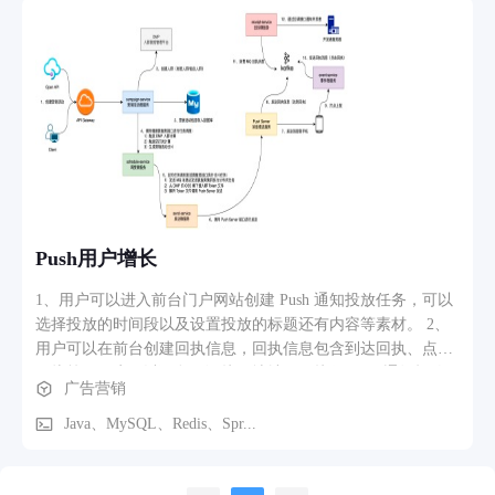
3000w+；对其进行商业化变现是公司的主要收入来源，我们主
一个较大挑战，让我的项目管理能力有较大提升，项目上线
要负责其商业化变现系统的功能完善和稳定性保障。
后，广告投放决策可由广告主转移到平台，既节省了广告主时
间，也让平台消耗增加了70万/天。 3）独立负责本地推的站内
信能力建设，支持30余种（账户余额、合同资质、赠款退款、
资产状态等）消息通知；收敛了所有消息的入口，并通过flink
前置过滤和udf将qps减少98%（1.7w->350）；此模块提供了平
台与广告主的实时触达能力，让广告主更实时获取投放反馈。
4）针对广告投放的素材，搭建了元素粒度的管理、供给和交
易平台，用AIGC增加素材供给；并打通元素的投放数据链路，
用数据反哺生产，提高AIGC生成质量。包括：i、主导元素库
Push用户增长
的上线，完成视频贴片、数字人、背景图等10余种元素接入，
业务上支持即创平台(https://aic.oceanengine.com)，投放上接入
1、用户可以进入前台门户网站创建 Push 通知投放任务，可以
推荐生成侧和派生侧，并为运营提供元素管理平台，自助化其
选择投放的时间段以及设置投放的标题还有内容等素材。 2、
元素管理能力。技术难点：通过
用户可以在前台创建回执信息，回执信息包含到达回执、点击
回执等，用户可以预留回调接口地址用于接收 Push 通知投放
广告营销
成功之后的请求调用，这样可以让用户了解投放效果。
Java、MySQL、Redis、Spr...