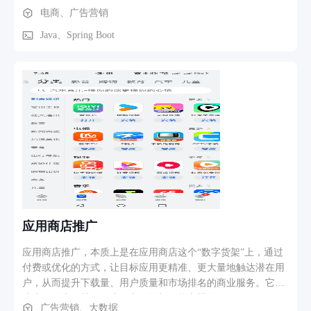
模扩张后的协同需求 随着订单量、商品品类增加，“订单 - 库
电商、广告营销
活动（设置预算、出价、时段）→ 选择目标受众（从DMP标签
存 - 财务 - 营销” 等环节的联动需求增强，原有分散式管理无
库中勾选）→ 上传广告创意并提交审核 → 活动审核通过后自
法实现信息互通（比如库存不足时难以及时同步订单环节）。
Java、Spring Boot
动上线 → 在数据看板实时监控活动表现，并根据报表数据随
缺乏数据化决策支撑 此前无统一的数据统计、可视化工具，无
时调整定向策略或出价。
法实时掌握订单趋势、销售额波动、订单状态分布等信息，难
以精准调整运营策略。 二、立项目标 业务全流程数字化 将订
单、商品、财务、营销等环节迁移至系统，替代人工 / 零散工
具，实现流程线上化、标准化，降低错误率。 数据可视化与决
策支持 搭建数据统计、趋势分析模块，实时呈现订单量、销售
额、订单状态等核心数据，辅助运营者快速判断业务走势。 多
模块协同提效 实现 “订单 - 库存 - 财务” 等模块的信息互通
（比如订单生成后自动关联库存扣减、财务核算），减少跨环
节沟通成本。 沉淀业务数据资产 长期积累订单、销售等数
据，支持后续的用户行为、销售周期等深度分析，优化运营与
供应链策略。
应用商店推广
应用商店推广，本质上是在应用商店这个“数字货架”上，通过
付费或优化的方式，让目标应用更精准、更大量地触达潜在用
户，从而提升下载量、用户质量和市场排名的商业服务。它已
成为移动应用获取用户、实现增长的核心渠道。
广告营销、大数据