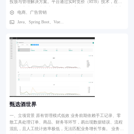
投放与管理解决方案。平台通过实时竞价（RTB）技术，在毫
秒级内完成海量广告流量的自动化采买与优化，最大化广告主
电商、广告营销
的投资回报率（ROI）并提升媒体流量变现效率。 核心业务模
块与功能： 广告主/代理商端功能模块： 广告活动管理：支持
Java、Spring Boot、Vue...
创建、编辑、暂停/启动广告活动，设置预算、出价、投放日
期。 精准定向系统：提供多维定向能力，包括人口属性（性
别、年龄）、地理位置、兴趣标签、设备类型、重定向
（Retargeting）等。 实时数据看板：可视化展示曝光、点击、
消耗、转化等核心指标，提供多维度数据分析报表。 智能出价
策略：支持CPM、CPC、oCPM等多种计费模式，内置智能算
法根据转化目标自动优化出价。 创意管理：支持上传、审核、
轮播多种广告素材（图片、视频、信息流模板）。 平台端（运
营与交易）功能模块： 实时竞价引擎（RTB）：核心模块，负
责接收来自广告交易平台（ADX/SSP）的竞价请求，在毫秒内
完成用户画像匹配、广告检索、出价计算并返回竞价响应。 数
据管理平台（DMP）：整合第一方、第三方数据，构建用户画
甄选酒世界
像标签体系，为精准定向提供数据支撑。 反作弊与流量过滤：
实时识别并过滤无效流量（IVT）、虚假点击与违规广告，保
一、立项背景 原有管理模式低效 业务前期依赖手工记录、零
障广告主预算安全。 财务与对账系统：管理账户充值、消费明
散工具处理订单、商品、财务等环节，易出现数据错误、流程
细、生成对账单，与上下游进行自动化对账结算。 主要功能路
混乱，且人工统计效率极低，无法匹配业务增长节奏。 业务规
径示例： 广告主发起一次投放活动： 登录后台 → 创建新广告