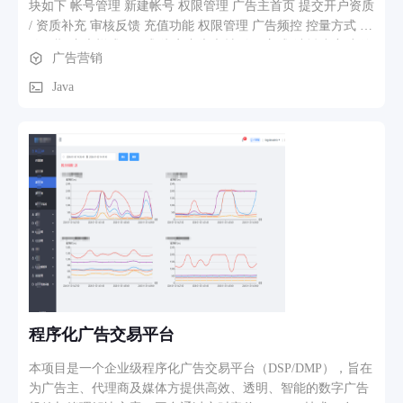
块如下 帐号管理 新建帐号 权限管理 广告主首页 提交开户资质
/ 资质补充 审核反馈 充值功能 权限管理 广告频控 控量方式 投
放周期 广告样式 / 形式 绑定广告素材 购买方式 消耗速度 出价
广告营销
方式 RTB 竞价模式 投放端口 广告频控 投放周期 投放时段 投
放地区 出价方式 基础定向 媒体定向 回头客定向 (曝光，点击)
Java
DMP 人群包导入 DMP 人群包定向 广告素材 落地页 URL 我方
监测代码 第三方监测代码 创意媒体审核 供 PD,PDB 竞价使用
使用 媒体报表 客户报表 / 投放报告 媒体资源 功能 人口属性
(年龄、性别，收入等) 打通 人口属性定向 行为标签，兴趣标
签，消费标签打通 行为标签，兴趣标签，消费标签定向 黑白
名单 RTB 竞价方式 人群放大 LBS 包导入 LBS 包定向 成交查
询 库存查询 创意分组 创意概念 除自定义人群以外的人群属性
报告 反作弊 自定义人群设置 自定义人群定向 自定义人群报告
程序化广告交易平台
本项目是一个企业级程序化广告交易平台（DSP/DMP），旨在
为广告主、代理商及媒体方提供高效、透明、智能的数字广告