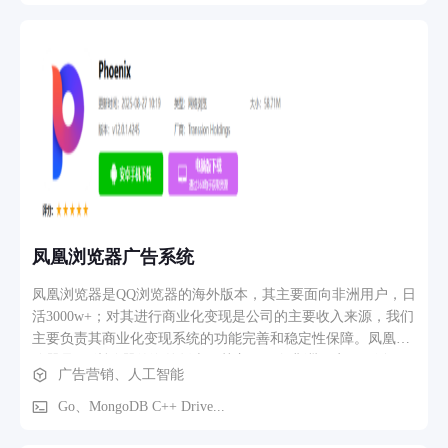
群、错误兜底、积压报警和容灾切换机制保证健壮性；将计划
务”、“数据采集及查询”、“志愿者管理”和“社 会组织管
状态的实时计算切换为预计算，并通过整理es冗余字段，并行
理”、“智慧党建”、“事件管理”、“内容管理”、“统计分析”、“系
调用下游等方式，优化计划列表拉取的p99（723ms ->
统管理”等应用支撑模块。 2.软件功能、核心功能模块介绍 智
192ms）。 技术难点2：将视频id存储方式从redis存储 -> redis
慧社区建设主要包括居民服务子系统、网格员工作子系统、管
缓存+es存储（接口p99 1.2s）-> bcache缓存+mongodb存储（接
理子系统、大屏指挥调度子系统。 居民服务子系统： 居民服
口p99 600ms）；使用两个date作分片键切换，全量数据天级别
务子系统主要包括社区服务、政务服务、生活服务、资 讯服务
按35k qps导入，增量数据实时双写入，支持视频量级4.5亿。
等模块。
技术难点3：多门店计划在打包侧下发离用户最近门店时，提
供40w qps接口服务，采用两级本地缓存+分布式缓存+异步修
改+预缓存的设计，同时下沉经纬度过滤逻辑到接口中，将接
口延时控制在20ms内。 技术难点4：列表视图存在接口慢和数
据库慢查询等问题，通过优化查询语句，包括指定字段、分批
凤凰浏览器广告系统
并行、联合索引、覆盖索引等方式解决业务问题。 技术难点
5：创建计划和创意双写表时，通过监听处理binlog方式，解决
凤凰浏览器是QQ浏览器的海外版本，其主要面向非洲用户，日
了接口调用超时但写入成功带来的数据不一致问题。 技术难点
活3000w+；对其进行商业化变现是公司的主要收入来源，我们
6：针对投后数据查询的通用性，参与千策sdk的开发与接入，
主要负责其商业化变现系统的功能完善和稳定性保障。凤凰浏
统一查询接口，实现了对不同数据集查询的模块拆分与组装，
览器是QQ浏览器的海外版本，其主要面向非洲用户，日活
广告营销、人工智能
提高研发效率50%。 2）负责本地推自动化托管能力的建设，
3000w+；对其进行商业化变现是公司的主要收入来源，我们主
包括平台全模块、全链路的改造，母/子计划、管家项目组等新
要负责其商业化变现系统的功能完善和稳定性保障。凤凰浏览
Go、MongoDB C++ Drive...
概念的引入，与策略团队的配合交互，投放状态与抖音号授
器是QQ浏览器的海外版本，其主要面向非洲用户，日活
权、落地页变更、托管素材库的关系映射。此项目对我来说是