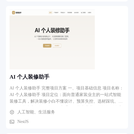
价、客户话术辅助，到中台衣物污渍救治的风险分析与详细操
作报告生成，再到后台自动开单、上挂取件通知及经营数据洞
察。系统作为常规管理系统的智能化升级模块，深度适配洗衣
行业“高技能要求、高服务触点、高赔付敏感”的复合型业务场
景。 3、功能模块 AI助手模块：集成于商家系统，通过文字对
话和图片识别分析衣物面料与污渍风险，自动生成结构化的救
治操作报告，同时辅助前台进行衣物价值评估、动态加价建议
等生成。 门店核心业务管理模块：管理衣物分类、SKU商品及
标签，支持购物车开单、预创建订单、自由商品录入，覆盖订
单确认、扫码支付及整单退单的全流程。 洗护流转：实现衣物
上挂、照片上传，支持条码检索待洗衣物，通过控制货架灯条
亮灯辅助快速取件，并提供预警提醒。 会员营销模块：管理会
AI 个人装修助手
员建档、信息编辑、充值升级，支持多卡持有，自定义会员卡
模板，并配置优惠券及营销工具。 经营数据分析：首页展示今
AI 个人装修助手 完整项目方案 一、项目基础信息 项目名称：
日订单量、在店衣物数、预警数量及订单状态统计；提供日报/
AI 个人装修助手 项目定位：面向普通家装业主的一站式智能
月报/年报趋势图，支持数据异步导出。 系统基础与权限：管
装修工具，解决装修小白不懂设计、预算失控、选材踩坑、流
理员工账号及角色权限，维护门店基本信息，提供图片上传
程混乱等痛点，轻量化、易上手，无需专业装修知识即可自主
人工智能、生活服务
OSS、设备推送注册、数据同步等通用基础能力。 4、核心功
规划全屋装修。 目标用户：刚需买房自住业主、旧房翻新人
能 降低技术依赖与赔付风险：AI在接件时自动评估衣物洗护风
群、租房改造人群、无装修经验新手 核心差异化：全流程 AI
NestJS
险，帮助店员对高价值或高风险衣物动态加价，并生成详细的
驱动，从户型识别、风格设计、预算核算、材料选购到施工排
救治操作报告，将老师傅经验标准化，减少因洗坏衣物导致的