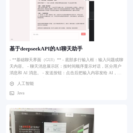
等规则自动触发预警。
基于deepseekAPI的AI聊天助手
- **基础聊天界面（GUI）** - 底部多行输入框：输入问题或聊
天内容。 - 聊天消息展示区：按时间顺序显示对话，区分用户
消息和 AI 消息。 - 发送按钮：点击后把输入内容发给 AI，并
清空输入框。 - **与 DeepSeek 模型的问答能力** - 使用 HTTP
人工智能
POST 调用 DeepSeek 的聊天接口，将用户输入和历史对话一起
打包为 JSON 发送。 - 解析 DeepSeek 返回的 JSON，提取模型
Java
回复文本。 - 将 AI 回复渲染为聊天气泡插入到界面中。 - **
多轮对话与历史记录** - 在内存中维护一份对话列表，作为后
续请求的上下文。 - 每次对话自动保存为本地 JSON 文件，包
含消息角色、内容、时间戳和头像路径。 - 左侧“历史对话”列
表可以随时打开旧对话并恢复到聊天窗口。 - **多模式 / 自定
义模式** - 内置多种预设模式（如专业 / 简洁 / 友好 / 分析 / 创