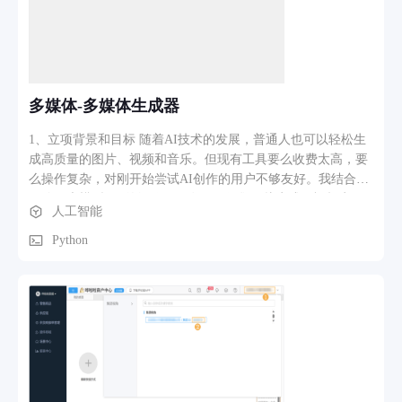
多媒体-多媒体生成器
1、立项背景和目标 随着AI技术的发展，普通人也可以轻松生
成高质量的图片、视频和音乐。但现有工具要么收费太高，要
么操作复杂，对刚开始尝试AI创作的用户不够友好。我结合自
己使用大模型API的经验，开发了一款集图片生成、视频生
人工智能
成、音乐生成于一体的多媒体创作工具，旨在降低AI创作门
槛，让每个人都能免费体验AI生成内容的乐趣。项目灵感来源
Python
于我在AFAC比赛中使用AI API的经历，以及对TRAE Work工
具的探索。 2、软件功能和核心模块介绍 图片生成模块：用户
可自定义图片尺寸（宽/高），选择不同风格的图案类型（抽象
图案、写实风格、卡通风格等），AI根据用户选择生成对应的
图片。 视频生成模块：用户输入视频主题或关键词，AI自动生
成短视频脚本并调用视频生成API产出视频。 音乐生成模块：
用户选择音乐风格（古典/电子/轻音乐等），AI生成对应的音
频文件。 参数配置面板：所有生成参数（尺寸、风格、时长