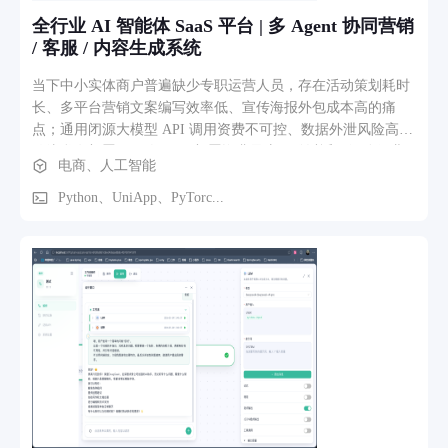
买，按需付费；5. 完善的支付体系 ：支付宝+微信双渠道，支
全行业 AI 智能体 SaaS 平台 | 多 Agent 协同营销
付体验流畅。 目前市面上还没有能做到我们这么全面的产品，
/ 客服 / 内容生成系统
我们的目标是成为企业级AI服务的首选平台，让每一家企业都
能轻松用上最先进的AI技术，提升效率
当下中小实体商户普遍缺少专职运营人员，存在活动策划耗时
长、多平台营销文案编写效率低、宣传海报外包成本高的痛
点；通用闭源大模型 API 调用资费不可控、数据外泄风险高，
传统私有部署又面临 GPU 部署资费昂贵、难以适配细分行业
电商、人工智能
规则的落地难题。 本项目基于阿里 Qwen2 全系列通用开源大
模型做轻量化私有化落地，Qwen2 模型通用性极强，原生适配
Python、UniApp、PyTorc...
零售、餐饮、美业、教培、本地服务、企业服务全品类行业场
景，支持行业微调与 4bit 量化压缩；项目搭建多智能体协同
AI 营销 SaaS 平台，采用 CPU 轻量化私有化大模型方案，大幅
压低商家 AI 接入成本，全品类实体商户开箱即用。平台内置
营销策划 Agent、文案生成 Agent、海报设计 Agent 三大智能
体，可自动生成完整活动方案、适配朋友圈 / 抖音 / 小红书多
平台文案、一键生成各类尺寸宣传海报；同时提供私有化部署
服务，支持连锁品牌、政企服务商本地化部署，自定义行业知
识库与专属素材模板，产品商业模式可全行业快速复制拓展。