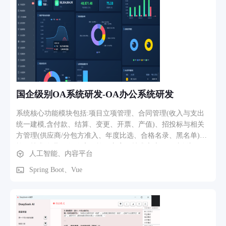
式，自动抓取并清洗正文注入写作上下文；（3）"反思"经验库
——审稿中发现的问题自动归档并按出现次数升级关注等级
（L1→L4），升满后自动转为一票否决红线，使审核标准随使
用不断进化；（4）配套能力——任务管理与持久化、可插拔
写作技能（如爆款标题公式）、在线文件浏览编辑、模型与密
钥热切换、token 用量与成本实时统计 业务流程：用户在网页
端填写主题/素材与风格要求并提交任务 → 后端自动抓取链接
素材 → Main 打包下发 → Writer 写稿 → Publisher 审稿打分 →
国企级别OA系统研发-OA办公系统研发
未达标则携带修改意见回炉迭代 → 通过后自动落盘生成
Markdown 源文件与内联样式 HTML（适配公众号排版，可直
系统核心功能模块包括:项目立项管理、合同管理(收入与支出
接粘贴发布）→ Main 生成交付说明。全程通过 WebSocket 逐
统一建模,含付款、结算、变更、开票、产值)、招投标与相关
字流式推送各智能体输出，用户可实时旁观、随时补充信息或
方管理(供应商/分包方准入、年度比选、合格名录、黑名单)、
取消任务。
施工技术管理(图纸会审、施工方案、技术交底、工法创新)、
人工智能、内容平台
安全/质量/环境管理(危险作业、隐患排查、分部分项验收、环
境监测、固废危废、职业健康)、设备物资管理(采购、库存、
Spring Boot、Vue
验收、维保、报废)、进度与成本管理(进度上报、产值归集、
成本核算)以及报表中心与风险预警。 主要业务流程:项目立项
→ 招标比选定标 → 签订合同 → 施工过程管理(技术交底、质
量验收、安全环境管控) → 进度上报与产值统计 → 成本归集
分析 → 竣工移交,各环节通过证书到期、整改超期、合同变更