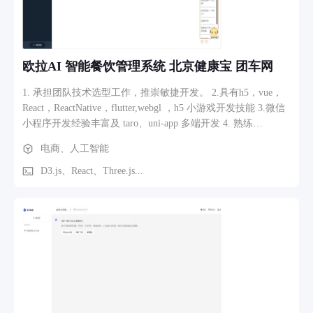
等）集中在一个面板，用户可自由调整。 3、业务流程和功能
路径描述 用户打开网页 → 选择“图片生成”/“视频生成”/“音乐
生成” → 填写参数（宽高、风格、主题等） → 点击“生成”按钮
→ 系统调用大模型API → 生成内容展示在页面上 → 用户可预
欧拉AI 智能餐饮管理系统 北京健康宝 团车网
览并下载。
1. 承担团队技术选型工作，推崇敏捷开发。 2.具有h5，vue，
React，ReactNative，flutter,webgl ，h5 小游戏开发技能 3.微信
小程序开发经验丰富及 taro、uni-app 多端开发 4. 熟练
JavaScript（ES6）、TpyeScript、node.js、Ajax、Jquery 、
电商、人工智能
JSON、canvas、websocket 、flex、antUI、rem 、 animation、
SEO 优化等 Web 开发 5. 有 electron 经验，数据可视化大屏，
D3.js、React、Three.js...
AI 绘图系统 6.有带团队经验，有人工智能经验 7.关注前沿技
术