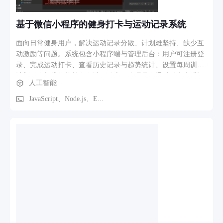
略，智能分配流量。 OpenAI兼容接口 我们提供完全兼容
OpenAI格式的接口，企业现有的代码可以零成本迁移过来，不
基于微信小程序的健身打卡与运动记录系统
用改一行代码就能切换到我们平台，大大降低了迁移成本。
Token商城与支付体系 前端提供精美的套餐购买页面，支持开
面向日常健身用户，解决运动记录分散、计划难坚持、缺少互
发者套餐、文案写作套餐、企业全能套餐，还能自定义Token
动激励等问题。系统包含小程序端与管理后台：用户可注册登
数量购买。支付方面集成了支付宝和微信支付，支持网页跳转
录、完成运动打卡、查看历史记录与趋势统计、设置每周训练
和扫码支付，支付成功后自动充值到账户，整个流程顺畅无
计划、参与排行榜并发布社区动态；管理员可通过后台查看运
人工智能
比。 管理后台 管理员可以通过API管理所有渠道、Key、用
营数据、管理用户与记录、审核社区内容、发布公告并导出
户、订单和系统监控，随时掌握平台运行状况，做到心中有
CSV。整体形成“注册登录—打卡记录—计划管理—数据统计—
JavaScript、Node.js、E...
数。 三、业务流程 企业用户只需三步就能用上AI：第一步：
社交互动—后台运营”的完整业务闭环。
注册登录用户访问平台，注册企业账号，登录后进入个人中
心。 第二步：购买套餐进入商城选择合适的Token套餐，用支
付宝或微信支付完成购买，余额自动到账。 第三步：获取Key
调用在个人中心创建平台统一API Key，然后就可以用这个Key
调用任意模型了。系统会自动处理负载均衡和故障切换，用户
完全不用操心后端的事情。 四、竞争优势 相比市面上其他解
决方案，我们有几个显著优势： 1. 一站式接入 ：一个Key搞定
所有模型，不用跟多家厂商签约谈判；2. 高可用性 ：智能故障
切换确保业务永不中断；3. 低成本迁移 ：OpenAI兼容接口，
零代码改动即可迁移；4. 灵活计费 ：支持多种套餐和自定义购