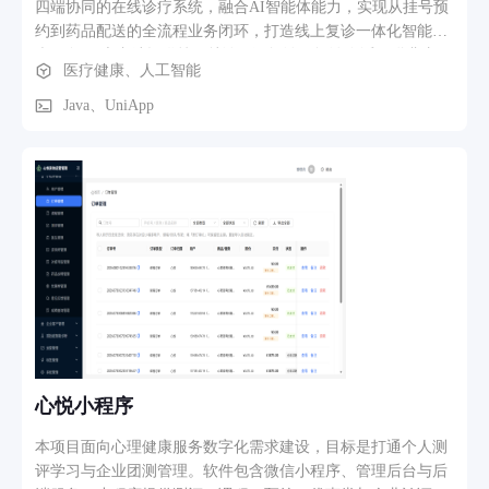
四端协同的在线诊疗系统，融合AI智能体能力，实现从挂号预
约到药品配送的全流程业务闭环，打造线上复诊一体化智能诊
疗服务。 患者端提供挂号就诊、预问诊、问诊会话、缴费支
医疗健康、人工智能
付、药品配送等核心功能。患者挂号时，智能分诊Agent根据主
诉症状自动推荐科室与医生，降低患者选择门槛；预问诊阶
Java、UniApp
段，AI辅助引导患者结构化填写病情，提升问卷质量。问诊会
话支持文字、语音、图片多模态沟通，患者可实时查看处方、
检查单及病历，支持诊间多渠道缴费与药品配送或院内自提。
医生端涵盖排班管理、接诊会话、电子病历、处方管理、检查
检验、患者360视图及医保监管等模块。接诊后，辅助诊断
Agent基于患者主诉、病史及检查报告提供诊断建议与鉴别提
示，辅助医生快速判断；检查单解读预处理Agent自动解析检验
报告，标记异常指标并生成结构化摘要，减少医生阅读成本。
处方开立时，合理审方Agent实时校验配伍禁忌、药物相互作
用、特殊人群禁忌及超剂量风险，按风险等级分级拦截，保障
用药安全。医保监管模块支持事前调阅与开方过程中的规则实
时校验。 药师端负责处方人工审核，与AI审方形成人机协同双
心悦小程序
重保障，覆盖处方合法性、用药适宜性及安全性审核。管理端
提供会话管理、订单管理、配送单管理、评价管理及对话记录
本项目面向心理健康服务数字化需求建设，目标是打通个人测
查看，实现全流程运营监控。问诊结束后，随访机器人Agent根
评学习与企业团测管理。软件包含微信小程序、管理后台与后
据诊断结论自动生成个性化随访计划，定时推送复诊提醒与健