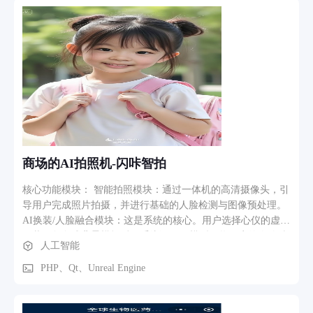
期一体化，免费基础功能，降低装修决策成本 二、核心功能模
赔付损失，同时辅助生成专业的客户沟通话术。 全链路自动化
块 模块 1：户型 AI 智能解析 模块 2：AI 全屋风格设计 模块
流转：从开单、洗护到上挂、取件，AI可直接调用业务工具自
3：智能装修预算测算 模块 4：选材 & 避坑知识库 模块 5：施
动完成开单、上挂取件通知等操作，并与硬件灯条联动快速定
工流程管理 模块 6：AI 问答专属顾问 三、产品版本规划 免费
位衣物，大幅减少人工沟通和查找耗时，提升订单流转效率。
版（基础刚需） 户型图识别基础版、5 次 AI 效果图生成 简易
数据驱动的经营决策：通过实时看板监控订单量、衣物滞留时
预算计算器、基础选材知识库、通用施工流程 会员版（完整全
长、收入结构等关键指标，帮助店长及时调整营销策略与排
屋方案） 无限次 AI 效果图、高清 3D 渲染 精细化预算拆解、
班，并支持历史数据导出进行深度分析。 可持续自学习进化：
专属定制选材清单、一对一 AI 装修问答 完整验收手册、装修
系统收集用户点赞、收藏、追问等行为反馈，通过定时任务动
合同模板、全屋收纳优化方案 四、技术实现思路 前端 小程序 /
态调整案例检索权重，使后续推荐与救治建议越来越精准，实
Web 网页双端适配，轻量化无需下载
现越用越智能。
商场的AI拍照机-闪咔智拍
核心功能模块： 智能拍照模块：通过一体机的高清摄像头，引
导用户完成照片拍摄，并进行基础的人脸检测与图像预处理。
AI换装/人脸融合模块：这是系统的核心。用户选择心仪的虚拟
服装、角色或背景模板后，系统调用AI模型，将用户的人脸精
人工智能
确、自然地融合到模板中，生成换装或合影效果图。 在线商城
与支付模块：用户可浏览不同的拍照套餐、相框模板等商品，
PHP、Qt、Unreal Engine
加入购物车并通过集成的移动支付（如微信支付）完成下单。
即时打印与电子交付模块：支付完成后，系统自动连接高清照
片打印机完成照片打印；同时，电子版照片会通过小程序或短