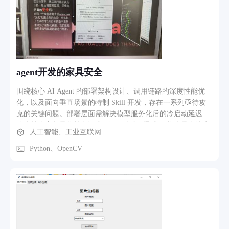
意等），适合不同场景。 - 支持完全自定义： - 自定义人设
（System Prompt）：决定 AI 的说话风格和角色定位； - 专属
欢迎语：每个模式有自己的欢迎文案； - 模式持久化：自定义
模式保存在本地 properties 文件，下次打开仍然存在。 - **推
荐问题按钮** - 每次 AI 回答后，根据内容自动生成 1~3 个可
能的后续提问。 - 以按钮形式展示，点击即可直接继续追问，
agent开发的家具安全
适合不知道该问什么的时候。 - **停止按钮（中断当前回答）
** - 当 AI 正在生成长回答时，可以点击输入框旁的“停止”按钮
围绕核心 AI Agent 的部署架构设计、调用链路的深度性能优
终止本次请求。 - 停止后会立即恢复输入状态，并插入一条“回
化，以及面向垂直场景的特制 Skill 开发，存在一系列亟待攻
答已被中断”的系统消息。 - **对话管理与清理（在其他图片有
克的关键问题。部署层面需解决模型服务化后的冷启动延迟、
体现故没放图）** - 顶部工具栏的 `➕` 按钮：新建一个空白对
动态扩缩容与异构算力调度；调用优化则聚焦于构建异步流水
人工智能、工业互联网
话，不影响已有历史记录。 - 顶部 `🗑️` 按钮：清空当前对话，
线、智能缓存与请求合并策略，以降低响应时延和推理成本。
并删除对应的历史对话文件。 - 左侧历史列表每一项右侧有小
特制 Skill 开发要求将领域知识、外部工具 API 与 Agent 推理
Python、OpenCV
`❌` 按钮，可以删除整条历史对话（包含对应 JSON 文件）。 -
闭环融合，形成可编排、可复用的专业能力单元。同时，还需
聊天区中，每条消息右键菜单提供“删除该消息”，只移除当前
应对多 Agent 协同通信、安全合规、效果评估与持续交付等衍
气泡，不影响其他消息。 - **现代化界面与 Markdown 渲染**
生挑战。系统性解决这些问题，是智能体从原型走向高可用、
- 气泡式聊天布局，左右对齐区分用户和 AI。 - 支持
低成本生产级落地的核心前提。
Markdown：代码块、列表、加粗等都能正常显示，更适合技术
类答案。 - 支持深色/浅色主题、字体大小调整，让阅读更舒
适。