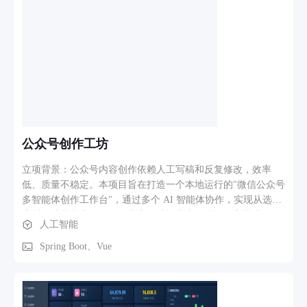
公众号创作工坊
立项背景：公众号内容创作依赖人工写稿和反复修改，效率
低、质量不稳定。本项目旨在打造一个本地运行的"微信公众号
多智能体创作工作台"，通过多个 AI 智能体协作，实现从选题
素材到成品文章的自动化生产，让运营者只需提供主题或链
人工智能
接，即可获得可直接粘贴进公众号编辑器的高质量成稿。 核心
功能模块：（1）多智能体协作编排——Main 智能体负责任务
Spring Boot、Vue
分发与交付，Writer 智能体负责撰稿，Publisher 智能体扮演主
编，按 9 个维度百分制打分（90 分合格，含一票否决项），不
合格自动打回重写，最多迭代 6 轮；（2）素材自动抓取——
支持 GitHub 开源项目、网页链接、纯文字素材三种任务模