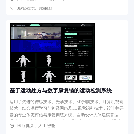
算、开工时间、偏好风格和具体需求。系统结合商家已确认知
识与 MiniMax 大模型，生成需求洞察、量房准备清单、风险提
JavaScript、Node.js
示及设计师沟通问题，并引导用户预约量房。 预约提交后，系
统自动形成结构化线索，根据资料完整度、预算、工期和预约
意愿完成高、中、低意向分级。商家可在工作台查看今日任
务、响应时限和超时提醒，在线索详情中查看 AI 摘要、分配
设计师、记录回访备注并推进状态。项目同时提供知识库维
护、可预约档期、通知中心、服务进度、客户反馈、经营分析
和服务规则配置，形成“咨询—建议—预约—分级—跟进—量房
—成交/未成交—复盘”的完整闭环。
基于运动处方与数字康复镜的运动检测系统
运用了先进的传感技术、光学技术、3D扫描技术、计算机视觉
技术，结合深度学习与神经网络及3D视觉识别技术，设计并开
发的专业体态评估与康复训练系统。自助设计人体建模算法，
通过全方位扫描人体200余万点位进行高精度还原建模，通过
医疗健康、人工智能
对人体模型进行脊柱弯曲度及体姿态测量分析。高效、准确、