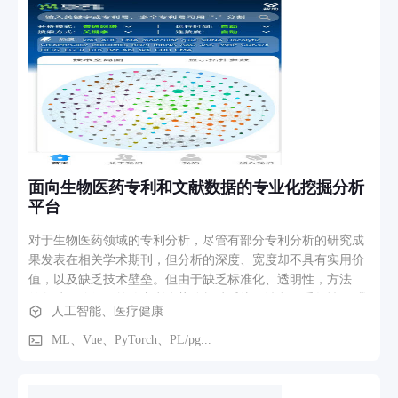
信发送给用户，方便分享和保存。 多端管理与监控模块： 管
理后台：供运营方管理设备、模板、价格策略，并查看经营数
据。 运营App：供现场运营人员远程监控设备状态、处理打印
异常和退款等。 用户小程序：供用户查看购买记录、下载电子
照片。 业务流程描述：用户在一体机触屏上选择喜欢的主题或
模板 -> 根据引导完成拍照 -> 系统自动进行AI换脸/换装处理并
预览效果 -> 用户满意后，选择购买套餐（如打印照片或获取
电子版）-> 通过手机扫码完成支付 -> 系统自动打印照片并推
送电子版到用户小程序
面向生物医药专利和文献数据的专业化挖掘分析
平台
对于生物医药领域的专利分析，尽管有部分专利分析的研究成
果发表在相关学术期刊，但分析的深度、宽度却不具有实用价
值，以及缺乏技术壁垒。但由于缺乏标准化、透明性，方法论
的欠缺，使得目前的专利态势分析缺乏统一性和可重复性。 我
人工智能、医疗健康
们通过深入了解客户需求，整合专利信息挖掘、生物信息学、
人工智能等多学科方法，建立了一套系统化的生物医药靶点与
ML、Vue、PyTorch、PL/pg...
化合物分析流程，构建了面向生物医药专利和文献数据的专业
化挖掘分析平台，实现了靶点搜寻、靶点专利全貌分析、先导
化合物发现、分子清单管理等核心功能模块。