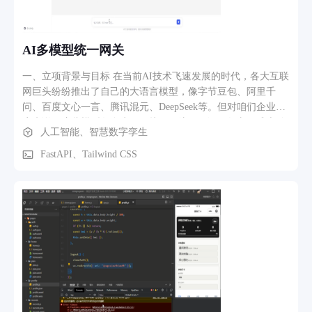
AI多模型统一网关
一、立项背景与目标 在当前AI技术飞速发展的时代，各大互联
网巨头纷纷推出了自己的大语言模型，像字节豆包、阿里千
问、百度文心一言、腾讯混元、DeepSeek等。但对咱们企业用
户来说，这些模型各自为政，接口不统一、调用复杂、成本难
人工智能、智慧数字孪生
控制，就像走进了一个迷宫。 我们的目标很明确： 让企业用
上AI，就像用电一样简单 。我们要打造一个超级连接器，把市
FastAPI、Tailwind CSS
面上最顶尖的AI模型都整合到一起，企业只要接入一个Key，
就能自由调用所有模型，彻底解决多模型接入的痛点。 二、核
心功能模块 多模型统一接入 目前已经打通了10余家主流模型
厂商，包括字节豆包、阿里通义千问、百度文心一言、腾讯混
元、DeepSeek、月之暗面Kimi、智谱GLM、OpenAI、Azure
等。企业用户再也不用跟各家厂商打交道，一个平台Key走天
下。 智能负载均衡与故障自愈 这是我们的核心竞争力之一。
平台会为每个渠道配置多个原厂Key，当某个Key快到调用上限
或者连续失败时，系统会毫秒级自动切换到健康的备用Key，
确保业务永不中断。支持轮询、加权轮询、最少连接等多种策