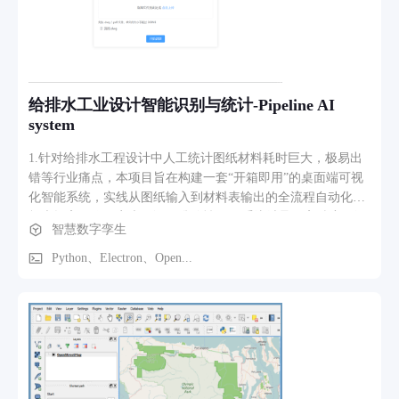
说明系统支持柜体外观颜色或材质配置。 （5）三维实时预览
模块：每次参数或结构调整后，右侧 3D 区域会实时刷新展示
组合效果，并显示关键尺寸。 （6）方案可视化表达模块：通
过尺寸标注、模块高亮、组合层级展示，让用户更直观看到最
终结构方案。 3、业务流程、功能路径描述 整体业务流程可概
给排水工业设计智能识别与统计-Pipeline AI
括为：先选择基础结构参数，再逐步增加柜体模块，随后调整
system
配件和外观，最后生成完整方案。功能路径上一般是：进入配
置页面后，先在左侧选择深度、高度、宽度等基础规格，再从
1.针对给排水工程设计中人工统计图纸材料耗时巨大，极易出
结构元素中选择对应模块加入场景中，系统会在右侧实时展示
错等行业痛点，本项目旨在构建一套“开箱即用”的桌面端可视
组合结果；用户可继续调整不同柜体的位置与层级关系，必要
化智能系统，实线从图纸输入到材料表输出的全流程自动化，
时切换脚垫或滚轮等底部配件，并可进一步切换颜色或材质方
极大提高工作效率也保证了准确性。 2.系统继承了高精度图纸
智慧数字孪生
案；最终得到一套可视化的柜体组合结果，为后续确认、报价
解析，智能图例识别、管线网络拓扑构建三大核心能力。 2.1.
或生产提供依据。
预处理模块：支持 DWG/PDF 导入，自动进行 1500 DPI 高清
Python、Electron、Open...
光栅化与比例尺校准。 2.2.AI 识别引擎：内置定制化YOLO模
型，精准识别阀门、仪表等微小图例。 2.3.交互工作台：提供
基于 OpenLayers 的大图交互预览，支持“所见即所得”的属性修
正与实时重算。 3.流程：用户拖拽上传图纸 -> 系统自动执
行“双流掩膜”去噪与切片 -> AI并行推理识别组件 -> 几何算法
提取管线并构建连接关系 -> 生成可视化结果供用户预览校对 -
> 一键导出标准Excel BOM表。