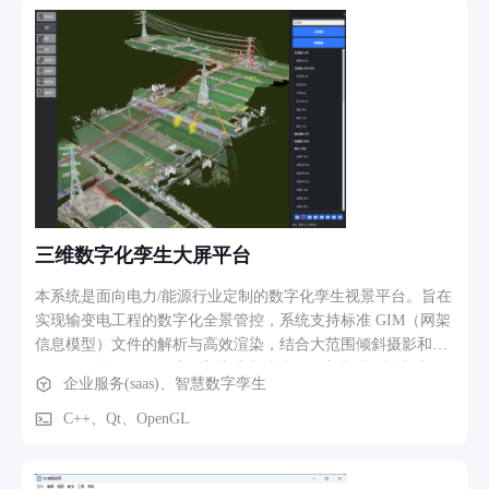
三维数字化孪生大屏平台
本系统是面向电力/能源行业定制的数字化孪生视景平台。旨在
实现输变电工程的数字化全景管控，系统支持标准 GIM（网架
信息模型）文件的解析与高效渲染，结合大范围倾斜摄影和
3D Tiles 数据，在三维数字地球上精准复现变电站、输电线路
企业服务(saas)、智慧数字孪生
及其周边地理环境。平台提供视点动态漫游、空间距离与面积
测量、设备属性秒级查询、全要素图层动态开关以及结合实时
C++、Qt、OpenGL
运行数据的状态数字孪生监控。