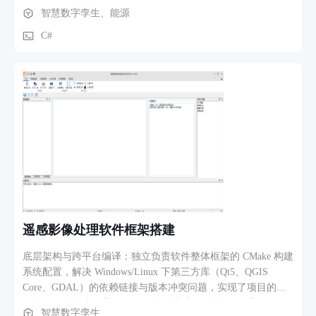
项目中我们针对海工应用场景在以下几方面进行了技术创新，
智慧数字孪生、能源
为产业化应用提供了强有力的支持。本设计基于PC的硬件操作
平台的远程分布式监控软件，突破基于常规的海上现场实操技
C#
术，实现低成本、低风险可重复配置的深海远洋作业装备多机
协同工作。
遥感影像处理软件框架搭建
底层架构与跨平台编译：独立负责软件整体框架的 CMake 构建
系统配置，解决 Windows/Linux 下第三方库（Qt5、QGIS
Core、GDAL）的依赖链接与版本冲突问题，实现了项目的自
动化跨平台构建。基于Qt5开发软件框架，集成QGis进行二次
智慧数字孪生