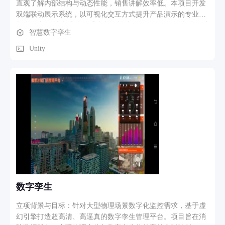
直观了解内部结构与动态性能，销售讲解效率低。本项目开发
双端联动展示系统，以可视化交互方式提升产品演示的专业性
与说服力。 核心功能：系统由控制端（Android Pad）和展示端
智慧数字孪生
（Windows大屏）组成，通过局域网通信。控制端提供型号列
表、切换机型、播放拆解动画与飞行视频等按钮；展示端基于
Unity
3D引擎实现高精度模型渲染、爆炸拆解组装动画及视频播放，
支持视角旋转缩放。 业务流程：启动后双端自动连接，销售人
员通过Pad选择目标无人机型号，展示端同步加载对应3D模
型。点击“拆解动画”可逐层展示内部部件装配关系，点击“播放
视频”展示实飞画面。全程操作响应及时，切换延迟低于300毫
秒，显著提升客户参与度与决策效率。
数字孪生
立项背景与目标：针对大型物理场景数字化监控需求，基于虚
幻引擎打造超高清、高逼真的数字孪生管理平台。项目旨在消