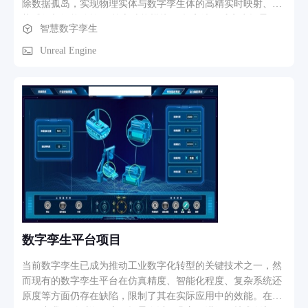
除数据孤岛，实现物理实体与数字孪生体的高精实时映射、态
势感知与智能管控。 核心功能模块： 超高清三维孪生场景：
智慧数字孪生
利用 UE 的写实渲染能力，实现园区/工厂的全景漫游、建筑分
层展开及设备级细节穿透展示。 动态环境与实时监控：集成动
Unreal Engine
态天气系统与物理光照，结合 IoT 传感器数据实时驱动场景内
设备状态与环境参数变化。 数据可视化与预警：融合 UMG 界
面与三维场景，提供数据大屏监控、告警定位联动及应急预演
模拟。
数字孪生平台项目
当前数字孪生已成为推动工业数字化转型的关键技术之一，然
而现有的数字孪生平台在仿真精度、智能化程度、复杂系统还
原度等方面仍存在缺陷，限制了其在实际应用中的效能。在本