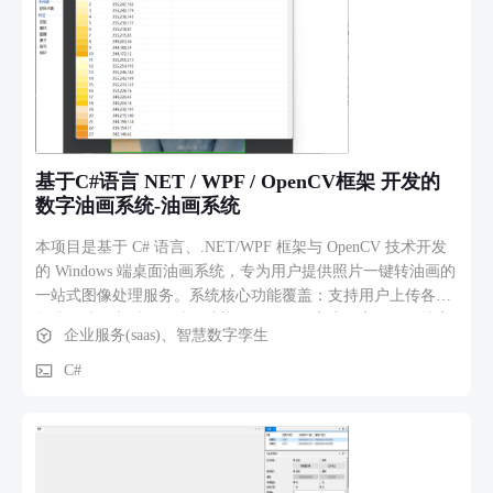
基于C#语言 NET / WPF / OpenCV框架 开发的
数字油画系统-油画系统
本项目是基于 C# 语言、.NET/WPF 框架与 OpenCV 技术开发
的 Windows 端桌面油画系统，专为用户提供照片一键转油画的
一站式图像处理服务。系统核心功能覆盖：支持用户上传各类
格式图片，实时预览油画渲染效果；提供亮度、字号、保护字
企业服务(saas)、智慧数字孪生
号、皮肤细节等多维度参数调节，满足个性化创作需求；内置
24 色、36 色、48 色等多种油画风格预设，适配不同创作场
C#
景；同时支持高清成品导出，满足用户打印、分享等后续使用
需求。 系统操作界面简洁直观，无需专业绘画基础，普通用户
即可快速上手，轻松将普通照片转化为质感丰富的油画作品，
可广泛应用于个人创作、商业设计、文创产品等多个场景，为
用户提供高效、便捷、专业的数字绘画解决方案。