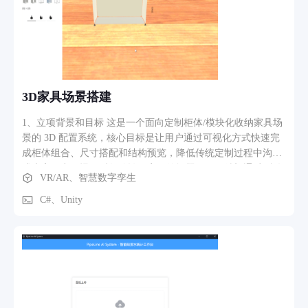
3D家具场景搭建
1、立项背景和目标 这是一个面向定制柜体/模块化收纳家具场
景的 3D 配置系统，核心目标是让用户通过可视化方式快速完
成柜体组合、尺寸搭配和结构预览，降低传统定制过程中沟通
成本高、出图慢、反复确认效率低的问题。项目希望通过“参数
VR/AR、智慧数字孪生
选择 + 模块拼装 + 三维预览”的方式，把原本依赖人工沟通的
配置流程产品化，提升方案确认效率，并为后续下单、报价或
C#、Unity
生产对接打基础。 2、软件功能、核心功能模块的介绍 （1）
结构配置模块：支持按深度、高度、宽度等维度选择柜体参
数，界面中可直接切换不同尺寸规格。 （2）元素组合模块：
支持选择不同结构元素进行拼装，视频里可以看到用户不断增
加和调整柜体模块，形成多层组合方案。 （3）脚垫/滚轮配置
模块：支持底部配件切换，如脚垫、滚轮等，满足不同落地场
景。 （4）颜色配置模块：界面中存在“结构/颜色”切换标签，