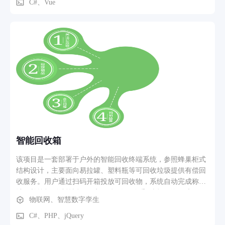
理系统承接MES的物料需求，实现原材料入库、线边仓调拨、
C#、Vue
成品出库及库存盘点等仓储作业的精细化管理，打通了“计划层
—执行层—物料层”的数据闭环；DRMS设备资源管理系统则聚
焦产线设备的运行状态监控、维护计划编排与综合效率统计，
为设备预防性维护和产能优化提供数据支撑。各子系统协同运
作，将生产排程、物料调度、设备管理、质量管控等制造环节
整合为一体化数字平台，有效支撑了企业多品种、大批量的电
子消费品生产需求。
智能回收箱
该项目是一套部署于户外的智能回收终端系统，参照蜂巢柜式
结构设计，主要面向易拉罐、塑料瓶等可回收垃圾提供有偿回
收服务。用户通过扫码开箱投放可回收物，系统自动完成称重
计量并按规则结算返现，实现"投放—称重—返现"的无感回收
物联网、智慧数字孪生
体验。平台功能覆盖多角色场景：面向普通用户提供设备互动
投递与预约上门回收服务，解决大件或批量可回收物的便捷处
C#、PHP、jQuery