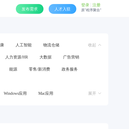
登录
注册
发布需求
人才入驻
原"程序聚合"
康
人工智能
物流仓储
收起
人力资源/HR
大数据
广告营销
能源
零售/新消费
政务服务
Windows应用
Mac应用
展开
操作系统
鸿蒙应用