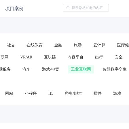
项目案例
社交
在线教育
金融
旅游
云计算
医疗健
物联网
VR/AR
区块链
内容平台
出行
安全
活服务
汽车
游戏/电竞
工业互联网
智慧数字孪生
网站
小程序
H5
爬虫/脚本
插件
游戏
云服务/云平台
算法模型
框架或代码包
车载应用