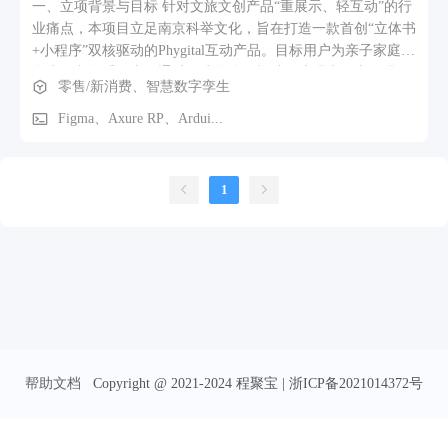
一、立项背景与目标 针对文旅文创产品“重展示、轻互动”的行
业痛点，本项目立足南京科举文化，旨在打造一款首创“立体书
+小程序”双核驱动的Phygital互动产品。目标用户为亲子家庭、
学生及文化爱好者，通过游戏化体验打破传统观光的走马观
零售/新消费、智慧数字孪生
花，实现文化的沉浸式传播与创新性转化。 二、核心功能模块
1. 立体书实体场景：可展开的3D夫子庙、江南贡院号舍等场
Figma、Axure RP、Ardui...
景，内置NFC学子身份卡、道具卡等实体互动机关。 2. 小程序
数字系统： · 角色与属性系统：创建角色，管理“学识、人脉、
财力、心境”四大属性。 · 策略行动系统：每日有限行动点，可
1
选择“闭门苦读”、“行卷社交”、“游览秦淮”等策略。 · 动态事
件与成就系统：根据选择触发随机事件，最终生成个性化殿试
榜文与数字游记。 三、业务流程与路径 用户打开立体书→扫
描二维码激活小程序并创建角色→通过NFC绑定实体卡片→在
每日循环中消耗行动点进行策略选择→触发事件并实时更新属
性→直至殿试结局→综合属性生成专属榜文与游记→可打印收
藏于立体书尾页，形成从实体到数字再回归实体的情感闭环。
帮助文档
Copyright @ 2021-2024 程聚宝 | 浙ICP备2021014372号