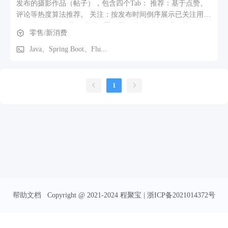
发布的摄影作品（帖子），包含四个Tab： 推荐：基于点赞、
评论等热度算法推荐。 关注：按发布时间倒序展示已关注用户
的作品。 附近：基于地理位置推荐同城或附近用户的帖子。
零售/新消费
搜索：支持按关键词模糊匹配帖子内容或用户名称。 意义：构
建社区，既为摄影师提供作品展示窗口，也帮助普通用户发现
Java、Spring Boot、Flu...
优秀摄影师。 2. 预约 — 核心交易撮合 帮助用户精准找到并预
约摄影师，是平台的商业模式核心。 摄影师列表：基于用户选
择的拍摄地推荐摄影师。 强大筛选功能：支持按类别（专业/
1
陪拍/妆造）、性别、可约时间（整周/周末/精确档期）、价格
区间、摄影场景（写真/婚礼等）、摄影风格（日系/古风
等）、使用设备（佳能/索尼等）等条件精确筛选。 摄影师个
人主页：展示作品集、简介、设备、价格、接单模式、评分、
粉丝数等。用户可关注、私信（系统自动推送“下单须知”）、
预约下单。 下单流程：用户选择服务地址、拍摄时间、时长、
人数等 → 系统计算预估费用 → 根据摄影师的“接单模式”分
流： 自动接单：用户直接支付预付款，订单立即生效。 需确
认后接单：摄影师确认后用户方可支付。 3. 发布作品 — UGC
内容生产 点击底部“+”号，从相册选择最多9张图片发布作品，
帮助文档
Copyright @ 2021-2024 程聚宝 | 浙ICP备2021014372号
可添加文案（≤500字）并选择摄影风格/场景标签。 对普通用
户：社区分享功能。 对摄影师：展示作品集、吸引客户的核心
工具。选择的标签用于解锁接单设置中的对应服务选项（如必