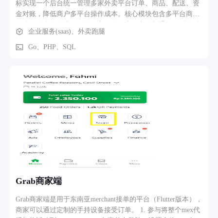
标实现一个后台统一管理多家外卖平台订单、商品、配送、资
金对账，降低商户多平台操作成本。核心模块包含多平台商品
同步、外卖订单接收、第三方配送调度、支付与退款、财务对
企业服务(saas)、外卖跑腿
账、订单数据统计。业务流程：商户绑定美团、饿了么等外卖
渠道，订单自动同步至后台；可选择平台自有配送或顺丰、达
Go、PHP、SQL
达等第三方运力；完成订单收款、退款流水记录，自动生成营
业对账报表，服务数千家餐饮商户线上经营。
Grab商家端
Grab商家端是用于东南亚merchant接单的平台（Flutter版本），
商家可以通过定制的手持设备接受订单。 1. 参与将整个mex代