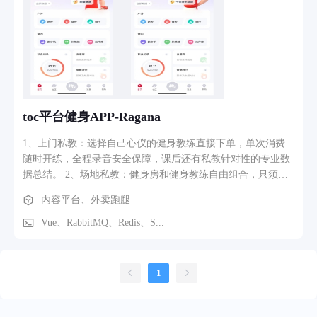
日志审计，敏感行为二次验证。 ​​2. App & 小程序
（Android/iOS）​​核心功能：​​ 智能换电​​ 扫码快速开柜，10秒完
成电池更换。 实时查看附近换电柜位置、可用电池数量及电
量。 ​​个人中心​​ 订单历史查询、电池使用记录、电子发票申
请。 钱包功能（余额充值、套餐购买、押金退还）。 消息与
通知​​ 换电成功提醒、异常订单预警、优惠活动推送。
toc平台健身APP-Ragana
1、上门私教：选择自己心仪的健身教练直接下单，单次消费
随时开练，全程录音安全保障，课后还有私教针对性的专业数
据总结。 2、场地私教：健身房和健身教练自由组合，只须支
付单次课程费和场地费，无需捆绑年卡月卡，彻底摆脱健身房
内容平台、外卖跑腿
会员卡束缚。 3、线上私教：线上一对一视频指导，比跟练更
具互动性和灵活性，解决时间和空间障碍，出差旅游都能练。
Vue、RabbitMQ、Redis、S...
4、其他功能：3D动作库、运动记录、饮食对比、官方直播、
社区交流等多种玩法邀您体验。
1