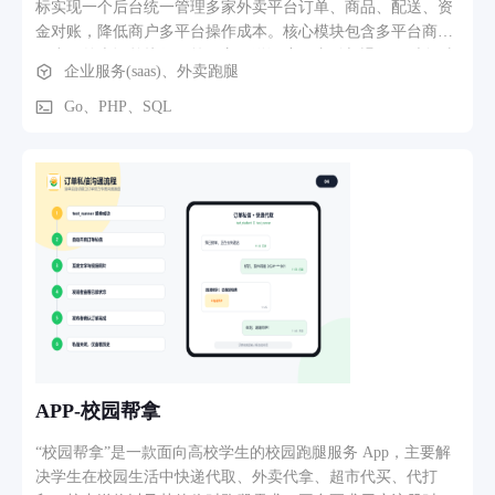
标实现一个后台统一管理多家外卖平台订单、商品、配送、资
金对账，降低商户多平台操作成本。核心模块包含多平台商品
同步、外卖订单接收、第三方配送调度、支付与退款、财务对
企业服务(saas)、外卖跑腿
账、订单数据统计。业务流程：商户绑定美团、饿了么等外卖
渠道，订单自动同步至后台；可选择平台自有配送或顺丰、达
Go、PHP、SQL
达等第三方运力；完成订单收款、退款流水记录，自动生成营
业对账报表，服务数千家餐饮商户线上经营。
APP-校园帮拿
“校园帮拿”是一款面向高校学生的校园跑腿服务 App，主要解
决学生在校园生活中快递代取、外卖代拿、超市代买、代打