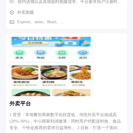
印、校内送物以及其他临时跑腿需求。平台要求用户注册时填
写本校学号和学校信息，保证发布者与接单员均为本校学生，
外卖跑腿
提高服务可信度和校园安全性。 核心功能包括用户注册登录、
发布订单、订单大厅、接单处理、订单状态流转、加急订单收
Express、axios、React、...
费、物品大小分类、图片上传、订单私信、已读显示、拍照沟
通、投诉反馈和个人中心等。发布订单时用户可选择不同服务
类型，并根据业务场景填写对应信息，例如快递取件码、外卖
尾号、商品清单、打印要求、物品大小等。跑腿员可在订单大
厅查看同校待接订单，接单后与发布者开启订单私信通道，便
于沟通取件、送达和异常情况。订单完成后，平台自动计算平
台服务费和跑腿员收入，形成完整的校园跑腿闭环。
外卖平台
1.背景：本地餐饮商家数字化程度低，传统外卖平台抽成高
(20%-30%)，中小商家利润微薄；同时用户对配送时效、食品
安全、个性化推荐的需求日益增长。 2.目标：打造一个面向本