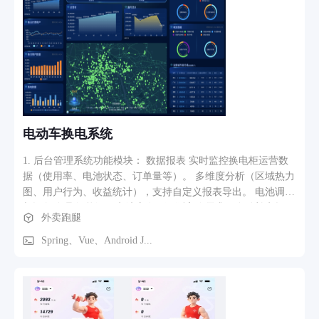
电动车换电系统
1. 后台管理系统功能模块​​： 数据报表​​ 实时监控换电柜运营数
据（使用率、电池状态、订单量等）。 多维度分析（区域热力
图、用户行为、收益统计），支持自定义报表导出。​​ 电池调度
与设备管理​​ 智能调配电池库存，预测高峰需求，自动补电提
外卖跑腿
醒。 远程控制换电柜（重启、锁定、固件升级），设备故障自
动报警。 ​​订单与分账管理​​ 管理用户换电订单，支持退款、异
Spring、Vue、Android J...
常订单处理（超时未还、电池异常）。 分账系统自动化结算，
支持多角色分润（运营商、加盟商、服务商）。 用户与运营管
理​​ 用户信息审核、黑名单管理、会员等级配置。 营销工具
（优惠券、充值活动、积分兑换）提升用户粘性。 系统管理​​
多角色权限分配（超级管理员、区域运营、财务人员）。 操作