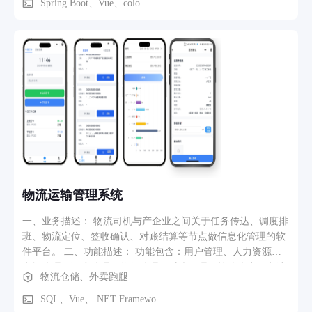
殖场地址）、到场时效、车辆要求 2.合规车辆匹配：系统仅推
Spring Boot、Vue、colo...
送符合条件的车辆：优先匹配距离≤50 公里、配备 “栏板隔栏 +
通风设备” 的运输商，展示车辆参数（载重量、温控 / 通风设
备状态）、、报价，养殖场可直接选择历史合作过的运输商。
3.订单管理：选定车辆后生成订单；司机接单后，确认无误后
发起 “出栏装货”，支持上传 “装货现场视频” 作为交接凭证。
物流运输管理系统
一、业务描述： 物流司机与产企业之间关于任务传达、调度排
班、物流定位、签收确认、对账结算等节点做信息化管理的软
件平台。 二、功能描述： 功能包含：用户管理、人力资源、
车辆管理、调度管理、签收管理、对账管理。软件分为平台端
物流仓储、外卖跑腿
和小程序端，平台端建立车辆（运输单位）档案、角色权限、
司机管理、调度关联等数据。小程序端登录平台端分配的运输
SQL、Vue、.NET Framewo...