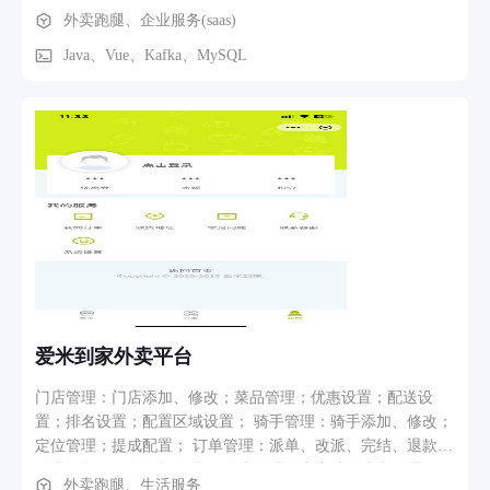
地中小商家的轻量级外卖平台，降低商家入驻门槛和运营成
外卖跑腿、企业服务(saas)
本；为用户提供 30 分钟内送达的优质外卖服务；实现平台、
商家、骑手三方共赢。 3. 用户端核心功能 首页模块：轮播
Java、Vue、Kafka、MySQL
图、分类导航、商家推荐、限时秒杀、满减活动 商家与商品模
块：商家列表 (距离 / 销量 / 评分排序)、商家详情页、商品分
类、商品详情、购物车 订单模块：下单结算、订单状态实时追
踪、历史订单、订单评价、申请退款 个人中心：用户注册登
录、地址管理、优惠券、收藏夹、客服中心 4. 商家端核心功能
店铺管理：店铺信息编辑、营业状态设置、配送范围设置 商品
管理：商品上下架、分类管理、库存管理、价格调整 订单管
理：接单 / 拒单、订单打印、出餐提醒、退款处理 数据统计：
订单统计、营收统计、用户分析、评价管理 3. 骑手端核心功能
接单大厅：附近订单展示、抢单 / 派单、订单详情 配送管理：
取餐导航、送达确认、异常订单上报 个人中心：收入统计、提
现管理、评价查看、在线客服 5. 平台管理端核心功能 用户管
爱米到家外卖平台
理：用户列表、用户封禁、权限管理 商家管理：商家审核、商
家封禁、店铺推荐 订单管理：订单查询、异常订单处理、退款
门店管理：门店添加、修改；菜品管理；优惠设置；配送设
审核 运营管理：活动管理、优惠券管理、轮播图管理 数据中
置；排名设置；配置区域设置； 骑手管理：骑手添加、修改；
心：平台整体数据统计、运营报表生成
定位管理；提成配置； 订单管理：派单、改派、完结、退款；
外卖订单、跑腿订单管理； 优惠管理：商家端优惠券管理；代
外卖跑腿、生活服务