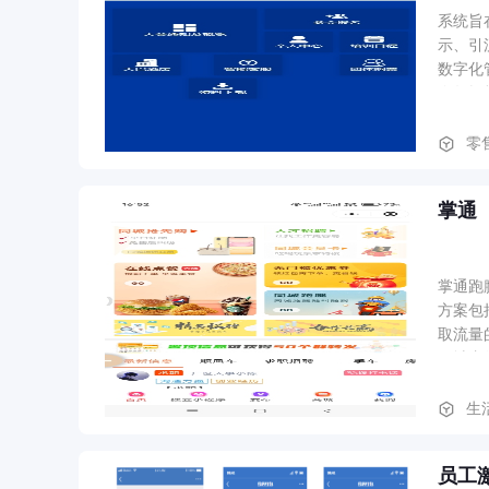
系统旨
示、引
数字化
会数据
零售
掌通
掌通跑
方案包
取流量
同城内
布与社
生
员工