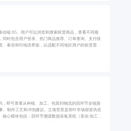
与移动端 H5。用户可以浏览和搜索租赁商品，查看不同规
，同时包含用户登录、热门商品推荐、订单查询、支付状
语、泰语和印地语界面，以适配不同地区用户的租赁需
维码，即可查看从种植、加工、包装到物流的四环节全链路
故事、制作工艺和冲泡建议。立项背景是茶叶市场假冒伪劣
。核心模块包括：四环节溯源数据采集系统（茶农/加工
块链哈希存证防篡改、AI虚拟茶艺师形象讲解、茶企管理