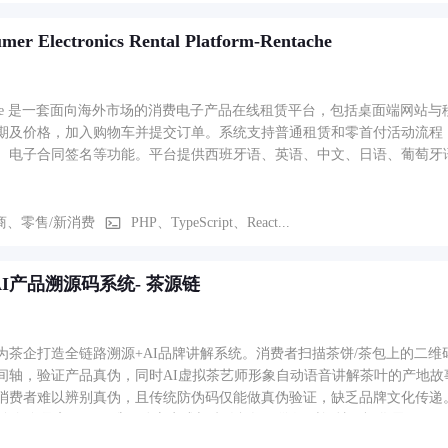
mer Electronics Rental Platform-Rentache
tache 是一套面向海外市场的消费电子产品在线租赁平台，包括桌面端网站
期及价格，加入购物车并提交订单。系统支持普通租赁和零首付活动流程
、电子合同签名等功能。平台提供西班牙语、英语、中文、日语、葡萄牙
商、零售/新消费
PHP、TypeScript、React...
I产品溯源码系统- 茶源链
为茶企打造全链路溯源+AI品牌讲解系统。消费者扫描茶饼/茶包上的二
间轴，验证产品真伪，同时AI虚拟茶艺师形象自动语音讲解茶叶的产地
消费者难以辨别真伪，且传统防伪码仅能做真伪验证，缺乏品牌文化传递
流多角色录入）、二维码动态生成与防伪标识、溯源时间轴可视化展示、区
数据录入+讲解词配置+扫码数据分析看板）。