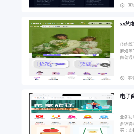
区
xx约
传统线
麻烦等
向普通
例与服
统约妆
零
电子
业务功能
多级管
买：支