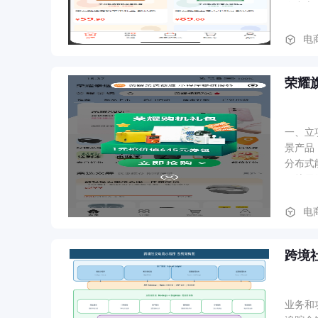
人中心
参与：
状态，
电
理：同
级、佣
荣耀
能，实
应业绩
功能（
关系。
一、立
流程合
景产品
表、设
分布式
规则；
可扩展
力的深
心模块
电
化+懒
及统一
跨境
栏（加
持久化
等）及
看。 
业务和