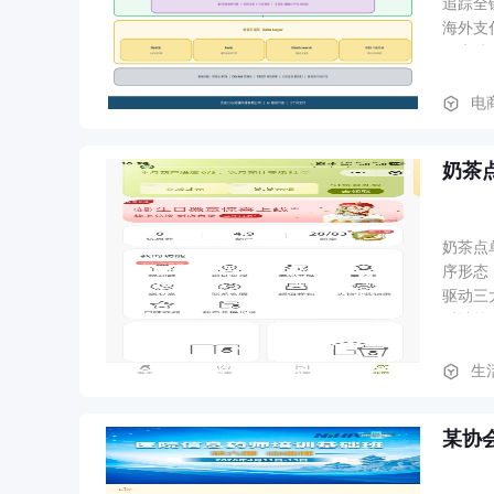
提交订
追踪全
品；服
海外支
入购物
用户端
电
奶茶
奶茶点
序形态
驱动三
时计算
单，自
持生日
生
订单履
制作状
某协
中台 
驶舱：