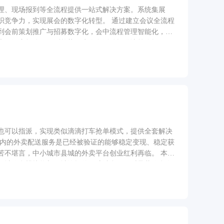
理、现场报到等全流程提供一站式解决方案。系统集展
展会的数字化转型。 通过建立会议全流程
到会前策划推广与招募数字化，会中流程管理智能化，参
告，洞察规律，预测趋势，为会务活动提供决策依据。
也可以指派，实现类似滴滴打车抢单模式，提供全套解决
城内的外卖配送服务是已经被验证的能够稳定变现、稳定获
苦不堪言，中小城市县城的外卖平台创业红利再临。 本地
同城信息模块将与同城论坛的形式结合，同时承载信息发