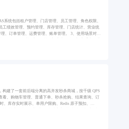
店SAAS系统包括租户管理、门店管理、员工管理、角色权限、
员工绩效管理、预约管理、库存管理、门店统计、营业统
管理、订单管理、运费管理、账单管理。 3、使用场景对象
服务项目、预约时间进行下单；门店员工使用门店系统，进
构建了一套前后端分离的高并发秒杀商城，按千级 QPS
查看、购物车管理、普通下单、秒杀抢购、结果查询、订
秒杀订单统一展示，并对 15 分钟未支付订单自动取消及恢
限模型和图片对象存储能力。 项目目前包含 9
、秒杀、订单和权限等模块。通过缓存、异步消息和补偿任务将
排队处理中—秒杀成功/失败”的可感知反馈。