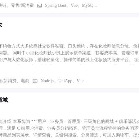
块链、零售/新消费
Spring Boot、Vue、MySQ...
妆
下约妆方式大多依靠社交软件私聊、口头预约，存在化妆师信息分散、价
问题。 同时中小型化妆师缺少线上展示接单渠道，获客成本高、管理订
用户与入驻化妆师，搭建轻量化、操作简单的线上化妆预约服务平台。 
务价格； 实现用户在线查看、一键预约、线上付款、订单管理； 同时为
流程，降低沟通成本，提升预约透明度，打造便捷、高效、规范化的本地
售/新消费、电商
Node.js、UniApp、Vue
商城
介绍 本系统为 **“用户 - 业务员 - 管理员” 三级角色的商城 + 俱
理，满足 C 端用户消费、业务员分销拓客、管理员全流程管控的业务闭环需
持商品列表展示、详情查看、关键词搜索、分类筛选，可加入购物车、提