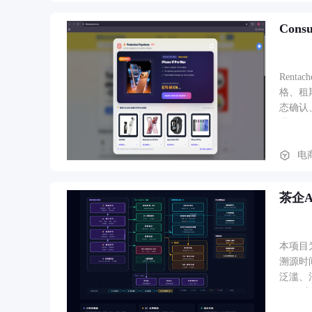
Consu
Ren
格、租
态确认
求。
电
茶企A
本项目
溯源时
泛滥、
厂/物
后台（