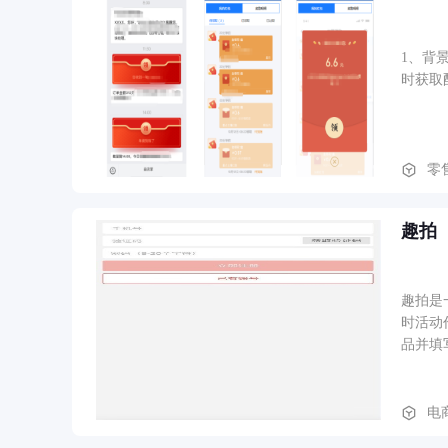
1、背
时获取
零
趣拍
趣拍是
时活动
品并填
电