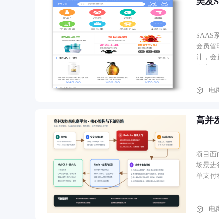
美发S
SAA
会员管
计，会
分为顾
行接单
电
高并发
项目面
场景进
单支付和取消，形
Rab
复库存
个前端
电
高峰请