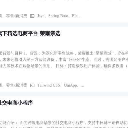
：包含个人信息维护、地址管理、领券中心、积分查询、意见反馈，方便用户
浏览活动列表（含时间、地点、报名人数、费用），提交报名信息并支付费
截止前可取消报名，取消后名额自动释放，已支付费用支持原路退款。 二、
商、零售/新消费
Java、Spring Boot、Ele...
用户端的浏览、下单、支付及订单管理功能，同时可见商品的 “用户价” 与
金比例，个人业绩记录自身推广订单总额，下线业绩支持多级累加（规则
旗下精选电商平台-荣耀亲选
现推广收益全流程管控。 2. 俱乐部活动模块 与用户端一致的活动报名
。 3. 个人中心扩展 除用户端基础功能外，新增钱包管理、个人与下线
WEB 管理后台） 1. 会员与用户管理 管理会员与业务员账号，查看会
 2. 订单与售后管理 处理订单列表、商品发货（支持录入物流单号）、
项背景与目标 1、背景：为深化新零售战略，荣耀推出“星耀商城”，旨
规。 3. 商品与促销管理 维护商品列表、审核商品信息、配置商品关联规则
，未来还将引入第三方智能设备，丰富“1+8+N”生态。同时，需满足用
置活动规则、查看报名数据，管控活动全生命周期。 5. 系统与财务设置
能力等技术在购物场景的应用。 目标：打造极致用户体验，确保多设备
管理财务对账、分销结算，实现平台数据与资金的统一管控。
的前端架构，支持未来功能迭代；实现购物全流程闭环，并通过数据分析驱
度整合，提升用户粘性与转化率。 二、软件功能与核心模块 项目采用Vue 3、
如下： 首页模块：作为流量入口，包含动态Banner轮播（展示营销活
商、零售/新消费
Tailwind CSS、UniApp、...
加载）及可配置活动楼层。 商品列表与搜索模块：提供智能搜索（支持历
商品卡片展示。 商品详情模块：全面展示商品信息，含多图轮播/3D预
社交电商小程序
购、立即购买）。 购物车模块：管理意向商品，支持单选/全选、数量调整
与跨设备同步。 订单与支付模块：处理结算流程，含订单确认页（汇总
支付结果反馈。 个人中心模块：管理用户信息，包含我的订单（状态分类
三、业务流程与功能路径 核心购物流程：用户通过首页或搜索进入商品列
功能介绍： 面向跨境电商场景的社交电商小程序，支持中日韩三语自动