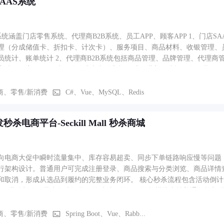
AAS系统
S系统涵盖门店零售系统、代理商B2B系统、员工APP、顾客APP 1、门
理（分成储值卡、折扣卡、计次卡）、服务项目、商品材料、收银管理、
员统计、账单统计 2、代理商B2B系统包括商品管理、品牌管理、代理商
客端：顾客使用H5端，微信或者支付宝扫二维码进入，选择服务人员、
、转单、接单、增加项目等操作。
商、零售/新消费
C#、Vue、MySQL、Redis
秒杀电商平台-Seckill Mall 秒杀商城
向电商大促中瞬时流量集中、库存容易超卖、同步下单链路响应慢等问题，
行架构设计。普通用户可完成注册登录、商品搜索与分类浏览、商品详情
成从选品到履约的完整业务闭环。 核心秒杀流程包含活动倒计时、库存实时展示、单用户限购、Redis 原子预扣、
bitMQ 排队削峰、异步创建订单及前端结果轮询；订单模块支持普通订单与
。后台服务同时实现商品与分类管理、秒杀活动及商品配置、用户认证、角色/菜单权
页面、38 个 HTTP 接口和 14 张业务表，覆盖用户、商品、购物车
商、零售/新消费
Spring Boot、Vue、Rabb...
求与数据库写入解耦，在保证库存一致性和下单幂等的同时，为用户提供“