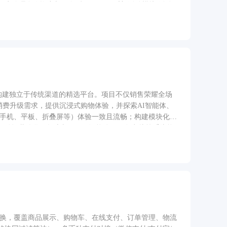
管理个人资产与服务反馈。 2. 俱乐部活动模块 活动
用，同一活动限报名一次；可在 “我的活动” 中查看报名
业务员角色业务功能 1. 商城与分销模块 商品与订单管
 “剔除分润价” 双价展示。 分销与业绩管理：展示分销等
由后台配置）；提供团队管理、分销订单、结算、提现功
、参与、取消报名及退款流程，同时可参与活动推广获取对
业绩查询、分销关系管理等专属模块。 三、管理员角色业务
员列表、积分历史，审核业务员申请，配置分销规则与业务员
售后管理、交易投诉，查看收款记录与退款流水，保障交易
在构建独立于传统渠道的精选平台。项目不仅销售荣耀全场
，管理平台促销活动。 4. 俱乐部活动管理 配置活动列
户消费升级需求，提供沉浸式购物体验，并探索AI智能体、
 配置行政地区、物流公司、微信信息、支付参数、验证码
（手机、平板、折叠屏等）体验一致且流畅；构建模块化、
动运营优化；探索与YOYO智能体、服务卡片等系统能
TypeScript等现代技术栈，遵循移动优先设计原则，核
动）、金刚区导航（快速直达分类）、瀑布流商品推荐（个性
史记录与热门推荐）、多维筛选（价格、品牌、属性等）
览、规格选择器（价格实时联动）、促销信息区及底部操作
、实时价格计算、失效商品处理，并通过Pinia实现数据
商品、地址、金额）、多支付方式集成（华为支付、支付宝
、售后申请）、地址管理、我的收藏及优惠券/资产查
表→选择商品进入详情页→加入购物车→在购物车结算→
切换，覆盖商品展示、购物车、在线支付、订单管理、物流