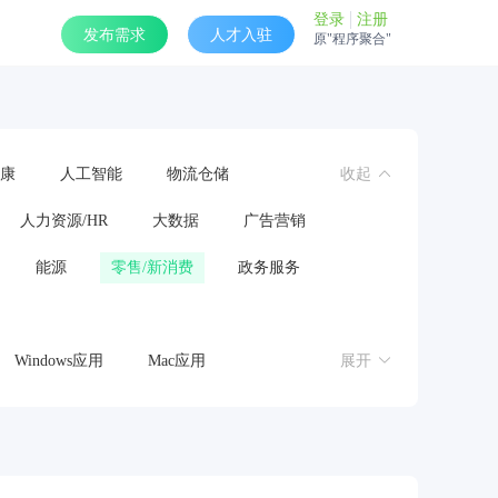
登录
注册
发布需求
人才入驻
原"程序聚合"
康
人工智能
物流仓储
收起
人力资源/HR
大数据
广告营销
能源
零售/新消费
政务服务
Windows应用
Mac应用
展开
操作系统
鸿蒙应用