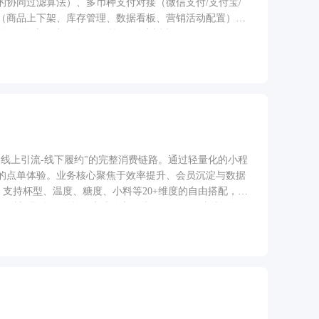
备支持分屏比价，可一键分屏对比本平台与第三方同款商
协同过滤算法）、多币种支付对接（微信支付/支付宝/
内对应页面；跨设备流转通过鸿蒙分布式能力，实现手机加
（商品上下架、库存管理、数据看板、营销活动配置）。
 → 物流跟踪 → 评价晒单 → 分享返利。
线上引流-线下履约"的完整消费链路。通过轻量化的小程
的点单体验。业务核心聚焦于效率提升、会员沉淀与数据
：支持杯型、温度、糖度、小料等20+维度的自由搭配，实
与限时新品 多人拼单：生成分享链接，好友可同步编辑订
周边商品，设置银卡/金卡/黑钻等级权益 精准营销工具：支
 储值锁客：预充值享折扣，提升用户粘性与现金流 3.
对接第三方运力）、"堂食扫码"三种场景 实时进度追踪：
史订单一键复购、发票申请、售后申诉入口 4. 门店运营
LP自动提取口味、服务、环境等维度差评关键词 数据驾