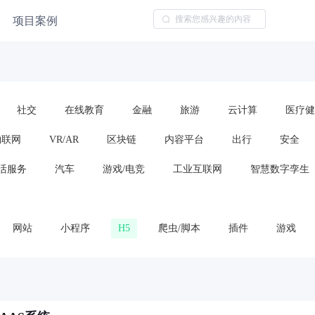
项目案例
社交
在线教育
金融
旅游
云计算
医疗健
物联网
VR/AR
区块链
内容平台
出行
安全
活服务
汽车
游戏/电竞
工业互联网
智慧数字孪生
网站
小程序
H5
爬虫/脚本
插件
游戏
云服务/云平台
算法模型
框架或代码包
车载应用