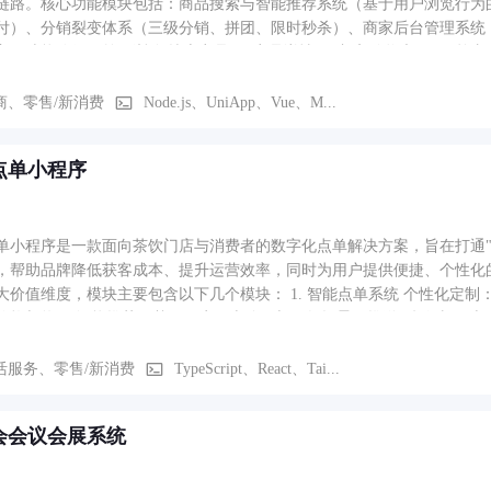
单并支付→在个人中心追踪订单或申请售后。 特色功能路径：折叠屏设
链路。核心功能模块包括：商品搜索与智能推荐系统（基于用户浏览行为的
务卡片支持将“每日特价”“订单状态”等功能添加至桌面，点击直达应用
付）、分销裂变体系（三级分销、拼团、限时秒杀）、商家后台管理系统
车后，平板或智慧屏继续结算的无缝体验。
主要功能路径：首页浏览/搜索商品 → 商品详情 → 加入购物车 → 下单支付
商、零售/新消费
Node.js、UniApp、Vue、M...
点单小程序
单小程序是一款面向茶饮门店与消费者的数字化点单解决方案，旨在打通"
，帮助品牌降低获客成本、提升运营效率，同时为用户提供便捷、个性化
大价值维度，模块主要包含以下几个模块： 1. 智能点单系统 个性化定制
价格与热量 智能推荐：基于用户历史偏好与天气场景，推送"猜你喜欢"
动合并结算 2. 会员与营销体系 积分成长体系：消费积分可兑换饮品券、
赠饮、第二杯半价、时段折扣等12种促销模板，可定向推送至特定人群标签
活服务、零售/新消费
TypeScript、React、Tai...
约管理 多模式取餐：支持"到店自取"（预约时段免排队）、"外卖配送"（
态可视化（接单→制作→完成），到店前5分钟推送取餐提醒 订单管理：历
会会议会展系统
智能排班看板：根据订单热力图预测备料需求，降低损耗 用户评价分析：N
实时监控各门店客单价、复购率、高峰时段转化率等核心指标