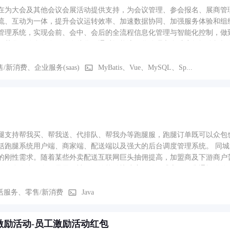
在为大会及其他会议会展活动提供支持，为会议管理、参会报名、展商管
流、互动为一体，提升会议运转效率、加速数据协同、加强服务体验和组织竞争力，实现
管理系统，实现会前、会中、会后的全流程信息化管理与智能化控制，做
规范化，信息发布网络在线化。通过智能流程化管理和多维度数据分析报
/新消费、企业服务(saas)
MyBatis、Vue、MySQL、Sp...
腿支持帮我买、帮我送、代排队、帮我办等跑腿服，跑腿订单既可以众包
括跑腿系统用户端、商家端、配送端以及强大的后台调度管理系统。 同
的刚性需求。随着某些外卖配送互联网巨头抽佣提高，加盟商及下游商户
的信息发布服务，是最早被验证的能够快速变现的形式之一。掌通提供的
区交流互动，提供更为综合且优秀的功能体验。等功能
活服务、零售/新消费
Java
激励活动-员工激励活动红包