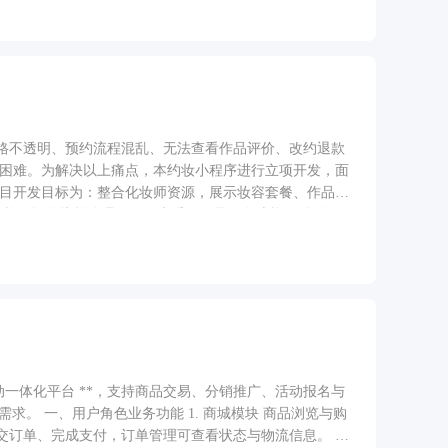
格不透明、预约流程混乱、无法查看作品评价、改约退款
单困难。为解决以上痛点，本约妆小程序进行立项开发，面
项目开发目标为：整合化妆师资源，展示妆容套餐、作品案
化妆师提供接单管理、日程查看、作品发布功能。 优化传
美妆预约服务小程序。
乐部活动一体化平台 **，支持商品交易、分销推广、活动报名与
求。 一、用户角色业务功能 1. 商城模块 商品浏览与购
交订单、完成支付，订单管理可查看状态与物流信息。 个