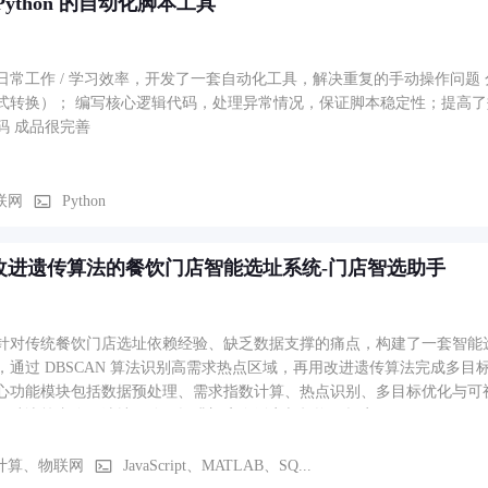
Python 的自动化脚本工具
日常工作 / 学习效率，开发了一套自动化工具，解决重复的手动操作问题
式转换）； 编写核心逻辑代码，处理异常情况，保证脚本稳定性；提高
码 成品很完善
联网
Python
改进遗传算法的餐饮门店智能选址系统-门店智选助手
针对传统餐饮门店选址依赖经验、缺乏数据支撑的痛点，构建了一套智能
，通过 DBSCAN 算法识别高需求热点区域，再用改进遗传算法完成多
心功能模块包括数据预处理、需求指数计算、热点识别、多目标优化与可
帮助决策者降低选址风险、提升门店存活率与投资回报率。
计算、物联网
JavaScript、MATLAB、SQ...