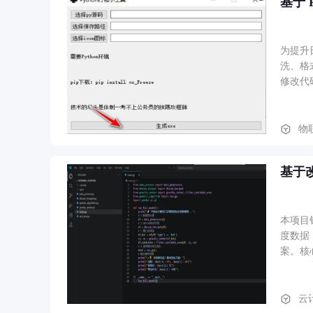
基于 
为提升
洗、格
修改代
物
基于
本项目
度数据
案。核
链路，
云