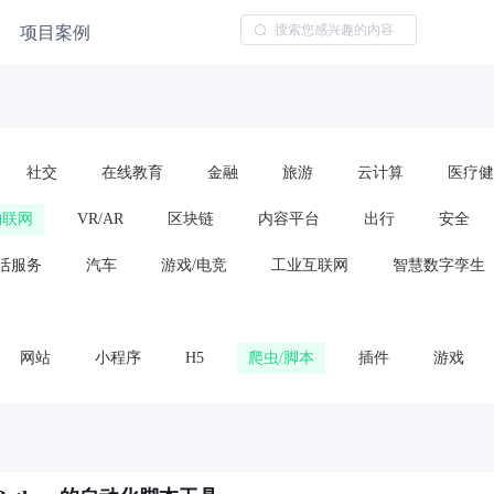
项目案例
社交
在线教育
金融
旅游
云计算
医疗健
物联网
VR/AR
区块链
内容平台
出行
安全
活服务
汽车
游戏/电竞
工业互联网
智慧数字孪生
网站
小程序
H5
爬虫/脚本
插件
游戏
云服务/云平台
算法模型
框架或代码包
车载应用