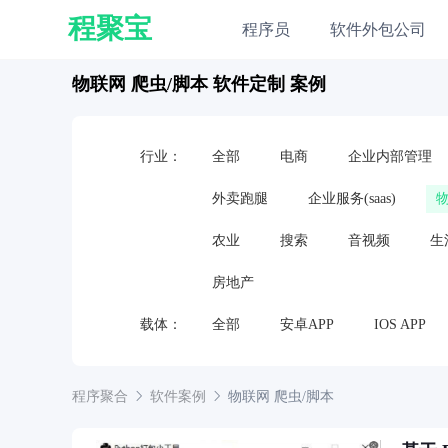
程聚宝
程序员
软件外包公司
物联网 爬虫/脚本 软件定制 案例
行业：
全部
电商
企业内部管理
外卖跑腿
企业服务(saas)
农业
搜索
音视频
生
房地产
载体：
全部
安卓APP
IOS APP
嵌入式软件
硬件
电视应用
程序聚合
软件案例
物联网
爬虫/脚本