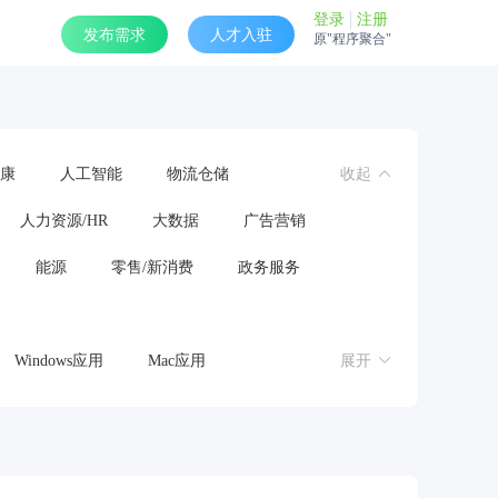
登录
注册
发布需求
人才入驻
原"程序聚合"
康
人工智能
物流仓储
收起
人力资源/HR
大数据
广告营销
能源
零售/新消费
政务服务
Windows应用
Mac应用
展开
操作系统
鸿蒙应用