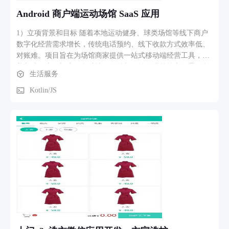
Android 商户端运动场馆 SaaS 应用
1）立项背景和目标 随着本地运动健身、球类场馆等线下商户
数字化经营需求增长，传统电话预约、线下收款方式效率低、
对账难。项目旨在为场馆商家提供一站式移动端经营工具，覆
盖入驻开户、门店信息维护、订单与收益管理等核心场景，帮
生活服务
助商户快速上线、提升门店曝光与订单转化，降低运营成本。
2）软件功能、核心功能模块介绍 GG运动商家版是面向 B 端商
Kotlin/JS
户的 Android 原生应用，采用模块化架构，主要包含： 账号体
系：验证码/密码双模式登录、商家入驻注册、协议勾选、会话
持久化与切换账号； 个人中心：个人信息展示与编辑（头像、
姓名、手机号、登录账号）、修改密码、钱包入口、品牌管
理、隐私协议等； 店铺装修：装修概览评分、展示信息
（Logo/封面/店内环境/自定义分组）、店铺资质（营业执照上
传 + OCR 识别）、基础设施标签维护； 钱包模块：余额与待
结算展示、结算流水/提现记录分页列表、支付宝提现申请与协
议确认； 其他协同模块：商家首页、订单、核销、场地与价格
配置等（团队协作）。 3）业务流程、功能路径描述 典型商户
使用路径如下： 1.新商户入驻：打开 App → 注册（手机号 +
验证码 + 密码）→ 登录进入商家首页； 2.完善门店信息：首