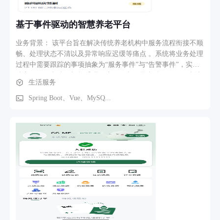
基于事件驱动的智慧养老平台
业务背景： 该平台旨在解决传统养老机构中服务流程衔接不顺
畅、处理状态不清以及异常响应迟缓等痛点 。系统将业务处理
过程中需要跟踪的事项抽象为“服务事件”与“告警事件”，实现
从家属服务申请、机构受理调度，到老人异常跌倒识别、本地
生活服务
人工应急处置的全链路闭环跟踪 。 核心功能模块：家属服务
端：为家属提供统一的服务入口，支持在线提交养老个性化服
Spring Boot、Vue、MySQ...
务申请、实时查看订单处理进度以及老人异常情况的处置结果
呈现 。 机构管理端 (Web)：负责院内基础业务统筹，包含老人
健康档案管理、定制化护理计划管理、服务订单在线受理与任
务智能分派 。 值班与护理端 (移动端)：专注异常场景的快速
响应，支持监控视频异常候选告警的人工复核、现场紧急处置
任务确认以及移动端本地处理结果的回写归档 。