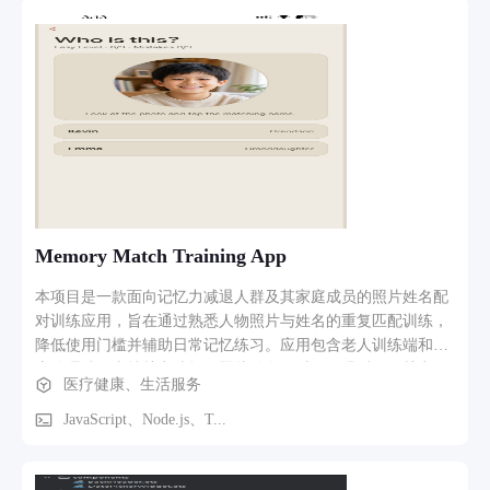
Memory Match Training App
本项目是一款面向记忆力减退人群及其家庭成员的照片姓名配
对训练应用，旨在通过熟悉人物照片与姓名的重复匹配训练，
降低使用门槛并辅助日常记忆练习。应用包含老人训练端和家
庭管理端，支持关卡选择、照片姓名配对、正误反馈、关卡解
医疗健康、生活服务
锁、训练错误记录，以及家人照片和姓名的新增、编辑与删
除。所有资料均可保存在本地，关闭应用后不会丢失，同时提
JavaScript、Node.js、T...
供中文、英语、日语和韩语界面，并采用大字号、大按钮和简
化操作路径的适老化设计。