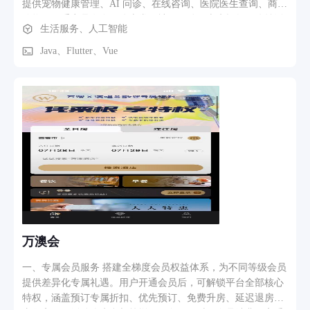
提供宠物健康管理、AI 问诊、在线咨询、医院医生查询、商城
购物、二手商品发布、优惠券、社区互动、走失招领、公益活
生活服务、人工智能
动、好友聊天、附近的人、通知消息等功能；医生端围绕在线
问诊场景，支持医生查看咨询订单、进入会话、查看用户及宠
Java、Flutter、Vue
物信息、维护在线状态和收入统计；管理后台负责平台运营，
包括医院、医生、用户、宠物、商品、订单、AI 问诊、自查
表、健康知识、急救指南、公益活动、社区审核、好友数据、
系统配置、物流、审计日志等模块。整体上，它不是单一工具
型应用，而是一个围绕“宠物健康 + 医疗咨询 + 内容社区 + 电
商服务”的综合平台。 核心模块可以分为六类。第一类是医疗
健康模块，包括宠物档案、健康统计、护理计划、AI 问诊、自
查表、问诊报告、医生咨询和医疗服务订单，负责承接用户最
核心的宠物医疗需求。第二类是商城交易模块，包括商品分
类、商品详情、SKU 规格、购物车、订单、支付、优惠券、收
藏、二手商品、钱包收益等，形成商品浏览到下单支付的闭
环。第三类是社交社区模块，包括好友申请、好友列表、即时
万澳会
聊天、离线消息、社区发帖、评论、点赞、关注、敏感词审核
和内容审核。第四类是内容服务模块，包括健康知识、急救指
一、专属会员服务 搭建全梯度会员权益体系，为不同等级会员
南、系统文章、隐私协议、用户协议和关于我们。第五类是公
提供差异化专属礼遇。用户开通会员后，可解锁平台全部核心
益活动模块，包括公益项目、活动报名、打卡、捐赠、投票、
特权，涵盖预订专属折扣、优先预订、免费升房、延迟退房、
走失招领和评论。第六类是后台运营模块，为以上所有业务提