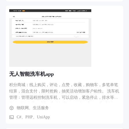
重趋势曲线展示；运动打卡支持跑步、跳绳、骑自行车及自定
义运动类型，可设置每日运动目标并完成打卡；历史记录页面
可查看当月完整打卡数据，并自动生成运动量趋势曲线，直观
呈现运动效果。
无人智能洗车机app
积分商城：线上购买，评论，点赞，收藏，购物车，多笔单笔
结算，混合支付，限时抢购，抽奖活动增加客户粘性。 洗车机
管理：管理远程控制洗车机，可以启动，紧急停止，排水等功
能。 监控管理：对接三方监控和开放平台，实现24小时监控，
物联网、生活服务
视频可回放
C#、PHP、UniApp