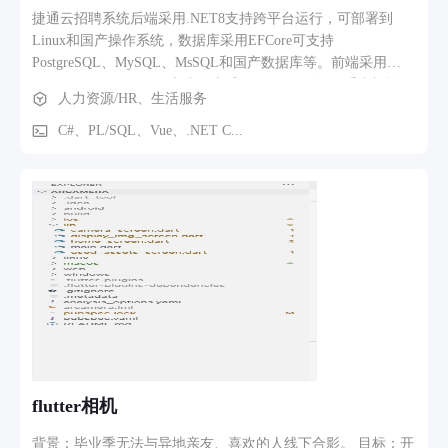
览订单量、收入、用户量等核心KPI，支持按日/月导出报表，
捷通云招聘系统后端采用.NET8支持跨平台运行，可部署到
为决策提供数据支撑。 会员与营销体系：内置丰富的用户运营
Linux和国产操作系统，数据库采用EFCore可支持
工具，如月/季/年卡、储值折扣、积分体系等，有效提升用户
PostgreSQL、MySQL、MsSQL和国产数据库等。前端采用
粘性。 物流与订单调度：实时管理订单流向，监控揽收员位置
vue3+ElementUI，APP和小程序采用uniAPP开发。 系统架构
人力资源/HR、生活服务
与任务，高效调度资源，处理异常订单。 另外，成熟的系统还
捷通云招聘系统后端采用.NET8，前端采用Vue3+ElementUI，
包含客服中心和售后理赔机制，以处理用户的在线咨询、投诉
APP和小程序采用uniAPP开发 操作系统 捷通云招聘可部署到
C#、PL/SQL、Vue、.NET C...
等，保障用户体验和权益。
Linux、Windows、macOS和国产统信UOS等市面任意主流操作
系统 数据库 捷通云招聘数据库采用EFCore框架可支持
PostgreSQL、MySQL、SQL Server、ORACLE和国产数据库
flutter相机
背景：毕业季无法与异地亲友、喜欢的人线下合影。 目标：开