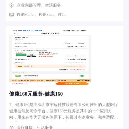
专属客服、活动优先参与等增值服务。同时，会员消费可享受
企业内部管理、生活服务
供数据维护、审核、统计和配置能力。
积分翻倍、专属满减券、节日专属福利等额外权益，等级越
高，礼遇越丰厚，让每一位会员用户都能尊享优质、高效、省
PHPMailer、PHPStan、PH...
心的定制化服务。 二、便捷酒店预订服务 覆盖多品类、多区
域优质酒店资源，涵盖高端酒店、商务民宿、平价客房等全品
类住宿选择，适配商旅出行、家庭出游、短途休憩等各类场
景。支持线上智能筛选、实时查价、在线预约、一键确认入住
等全流程自助服务，操作简单、高效便捷。平台严控房源品
质，保障入住环境安全舒适，同时提供灵活退改、凌晨订房、
空房预留等贴心服务，彻底解决用户出行住宿难题，带来安
心、省心的预订体验。 三、积分超值减免服务 搭建灵活通用
的积分权益体系，用户在平台参与酒店预订、订餐消费等任意
消费行为，均可累计专属积分，会员等级越高，积分累积速度
越快。积分可直接抵扣现金使用，适用于酒店房费、订餐账单
等全场景消费抵扣，支持梯度减免、积分兑换优惠券、积分兑
健康160元服务-健康160
换专属礼品等多种用法，真正实现“消费即增值、积分当钱
花”。无复杂使用门槛，操作便捷，有效降低用户消费成本，让
1、健康160是由深圳市宁远科技股份有限公司推出的大型医疗
每一次消费都能收获额外价值。
健康挂号及问诊平台，健康160元服务是其中的一个应用方
向，用来在华为元服务体系下，拓展其本身业务，完善适配鸿
蒙手机平台的一个拓展方向 2、主要功能包括首页，问医生，
医疗健康、生活服务