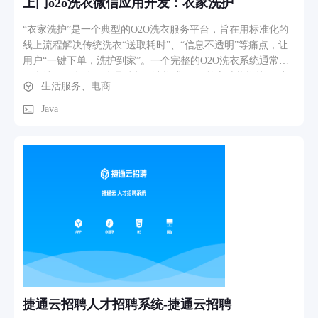
上门o2o洗衣微信应用开发：衣家洗护
页 → 店铺装修 → 概览页查看完善度评分 → 分别进入「展示
信息」「店铺资质」「基础设施」上传图片、填写资质并保
“衣家洗护”是一个典型的O2O洗衣服务平台，旨在用标准化的
存； 3.账号与资料维护：首页 → 个人中心 → 个人信息 → 修
线上流程解决传统洗衣“送取耗时”、“信息不透明”等痛点，让
改头像/姓名/手机号/登录账号/密码； 4.收益管理：个人中心
用户“一键下单，洗护到家”。一个完整的O2O洗衣系统通常由
→ 钱包 → 查看余额与待结算 → 切换「结算流水 / 提现记录」
用户端、服务端、管理后台三端构成。 ✨ 核心功能模块 用户
生活服务、电商
→ 发起提现 → 填写支付宝信息并提交。
端：便捷操作 用户侧流程集中在微信/支付宝小程序上进行，
便捷下单、实时跟踪： 智能下单：小程序会基于LBS推荐附近
Java
的门店或服务点。用户可通过预定义的衣物分类（如按材质、
种类）选择合适的洗护方式（标准/精洗等），并灵活预约取送
时间。 实时追踪：提供全链路可视化订单追踪，关键节点（衣
物到店→开始洗护→已完成→配送中→已送达）均实时推送。
线上支付：整合微信、支付宝支付接口，用户下单时可选择余
额、优惠券或套餐进行支付。 服务端：高效履约 履约是O2O
的核心，由多角色应用协同高效运作： 上门收/送件：订单生
成后，门店收衣端或揽收员APP会收到任务。系统支持平台派
单和抢单模式。上门时，工作人员会当面核对数量并拍照上
传，双方确认后完成交接，全程记录，责任清晰。 进度更新与
留痕：工厂/门店在收衣端操作衣物接收、洗护完成等步骤时，
每步都会拍照记录，并自动推送给用户。 管理后台：智能运营
捷通云招聘人才招聘系统-捷通云招聘
运营者通过功能强大的后台进行全局管控： 运营数据看板：总