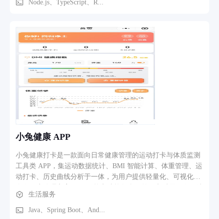
时间内完成一段完整的节奏型或旋律循环。 这一设计使得： -
Node.js、TypeScript、R...
**零基础用户**可以像使用实体鼓机一样通过触控直觉创作 -
**进阶用户**可以通过和弦模式、滤波器包络、侧链压缩等专
业参数深度调音 - **协作分享场景**下，用户可通过一键复制
的压缩模版码将整套音色与编曲配置传递给其他用户 全链路合
成而非采样回放 区别于基于采样的鼓机应用，Doit Synth 的全
部声音均由实时合成生成。每个打击垫可独立路由至 8 个合成
器槽位，每个槽位配备完整的振荡器、多模滤波器、独立包络
发生器和声像控制。鼓声部同样由振荡器与噪声发生器实时合
成，支持频率扫频（底鼓音高下降）、多击连击（拍手/滚奏）
等精细参数调节。 这意味着： - 音色具有无限调制空间，不存
在采样精度或版权限制 - 同一套参数配置可通过模版码完整传
递，在不同设备上获得完全一致的音频输出 - 所有合成运算在
小兔健康 APP
浏览器 Web Audio API 中完成，无需服务器或云端处理
小兔健康打卡是一款面向日常健康管理的运动打卡与体质监测
工具类 APP，集运动数据统计、BMI 智能计算、体重管理、运
动打卡、历史曲线分析于一体，为用户提供轻量化、可视化的
个人健康管理方案。 APP 核心功能包含：首页实时展示今日消
生活服务
耗热量、运动时长、今日步数等数据；支持输入身高体重自动
计算 BMI 指数，并给出专业健康建议；支持体重数据录入与体
Java、Spring Boot、And...