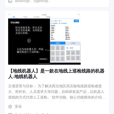
权限配置（如管理员、普通用户等），适配企业级协作需求。
JavaScript、TypeScrip...
2. 证书全流程管理（核心） ◦ 证书申请：通过扫码触发申请流
程，支持填写个人/企业信息、人脸身份验证、签署电子协议等
操作； ◦ 证书审批：管理员端接收申请并完成审核，支持在线
查看申请材料、标记审核状态； ◦ 费用支付：审核通过后，支
持移动端在线完成证书费用支付； ◦ 证书使用：支持扫码签署
文件、下载移动Key（移动端存储证书）两种使用方式。 业务
流程 1. 登录与身份选择 用户通过账号密码/手机验证码登录系
统，选择对应企业角色，进入企业专属账号； 2. 证书申请触发
扫描客服提供的“证书申请二维码”，启动申请流程； 3. 申请信
息提交 填写个人/企业信息→完成人脸验证→签署证书申请协
议，提交申请； 4. 审核与支付 管理员审核申请材料→审核通
过后，用户在线支付证书费用； 5. 证书使用 支付完成后，通
【地线机器人】是一款在地线上巡检线路的机器
过“扫码签署文件”直接使用证书，或下载“移动Key”将证书存储
人-地线机器人
于手机端备用。
立项背景与目标： 为了解决西北地区高压输电线路巡检难度
大、耗时长、人员需求大等问题，自助研发该产品，以机器人
巡线的方式代替人工巡检。 软件功能、核心功能模块的介绍：
1.手动控制机器人的机械结构，以达到前进、后退、越障等目
安全
的，同时添加点位（越障点、充电点、任务点）； 2.手动控制