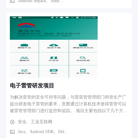
机器人云台摄像机，确定要拍照的角度、方位、缩放等信息，
Android Jetpack、Andr...
辅助观察线路问题； 3.通过选择添加的点位，制定任务模板、
计划任务，最终发送给机器人执行，以做到机器人自动巡线的
目的； 4.同步服务端和离线手持端应用的数据库。 业务流程、
功能路径描述 1.将机器人运上高压线路的地线上，通过Lora或
TCP连接机器人。注：Lora连接距离更远，但无法查看实时视
频； 2.首次运行需要添加线路，然后人工跑一次整个需要巡线
的线路，在合适的位置添加充电点、越障点、任务点，整个过
程手持端和机器人需要保持一定的距离，所以人员也需要跟随
行进； 3.添加点位时，在合适的位置，人为停止下来，添加为
对应的点位。添加任务点时，需要人为控制云台转动到合适的
角度、位置，然后再进行添加预置点，任务执行时，一个预置
点会拍一张照片。一个点位可以添加多个预置点； 4.最后根据
电子雷管研发项目
所得点位指定任务，发送给机器人完成自动巡线任务。此时不
需要手持端跟随； 5.同步数据库到服务器后，可以在网页端编
为解决雷管的安全可控等问题，与雷雷管管理部门和管生产厂
辑新增任务，然后下发任务。同时服务端的变更的数据也会在
提出研发电子雷管的要求，意图通过计算机技术使得雷管可以
手持端联网的同时，更新到手持端。
被雷管管理部门进行监控和追踪。 项目主要包括以下几个方
面： 1、电子雷管芯片。芯片可以设定延时、接收起爆控制开
安全、工业互联网
关等。 2、电子雷管生产线的研发。用于生产电子雷管，将雷
管控制信息报送到管理部门。 3、起爆设备。接收雷管管理部
Java、Android SDK、Del...
门的控制信息，引爆电子雷管。