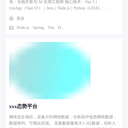
色：全栈开发与 AI 应用工程师 核心技术：Vue 3｜
UniApp（Vant UI）｜Java｜Node.js｜Python（GDAL、
Rasterio）｜PostgreSQL｜PostGIS｜OpenLayers｜GeoServer｜
安全
Docker｜vLLM｜Dify 项目描述： 广东省自然灾害综合风险监
测预警融合平台是面向省、市、县、镇、村五级应急管理体系
Node.js、Spring、Vue、D...
建设的省级核心业务平台。平台整合气象、水文、地质、遥
感、人口、经济等多源数据资源，构建覆盖灾害风险监测、预
警研判、灾损评估、应急资源管理、预案管理及辅助决策分析
的一体化业务体系，为全省自然灾害防范和应急处置提供技术
支撑。
xxx态势平台
网络安全项目，采集片区网络数据，分析高中低危网络数据，
数据研判、可视化呈现。 采集数据量每天1-3亿数据，实时入