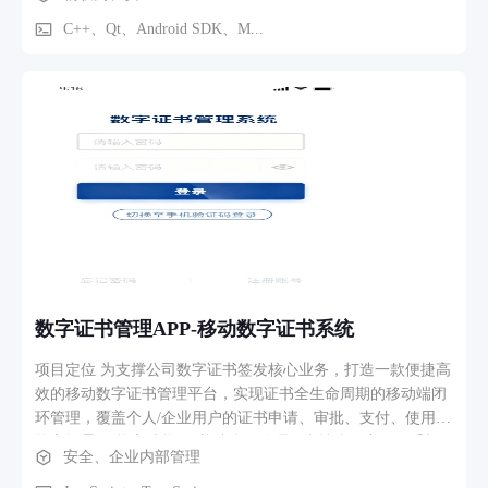
议接入网关设备，将采集的桥梁数据传递到对应设备上的转发
处理软件，网关设备集成 MQTT 模块实现数据上行和指令下
C++、Qt、Android SDK、M...
行，还有对应的数据转发功能； PC 端与安卓端具备完全一致
的监控/控制功能，可对所有网关及下属采集设备进行状态查
看、参数配置、远程重启/升级等操作； 网关设备支持冗余配
置，当某一台网关故障时，可将其下属采集设备通过MQTT切
换至同桥梁的其他网关设备，保障系统可用性。
数字证书管理APP-移动数字证书系统
项目定位 为支撑公司数字证书签发核心业务，打造一款便捷高
效的移动数字证书管理平台，实现证书全生命周期的移动端闭
环管理，覆盖个人/企业用户的证书申请、审批、支付、使用等
核心场景。 核心功能 1. 基础账号管理 ◦ 支持账号密码、手机
安全、企业内部管理
验证码双方式登录，及扫码授权快捷登录； ◦ 提供企业多角色