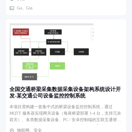
自动识别诈骗风险，输出风险等级、分析理由、风险因子和处
置建议，帮助用户在转账、验证码泄露、冒充客服、投资理
Go、Gin
财、刷单兼职等高危场景中及时判断。 系统提供单图快速识别
能力，适合聊天截图、转账页面、伪造通知等手机高频场景；
同时提供聊天式反诈助手，可围绕案件细节持续追问，并结合
用户历史记录和案件库给出个性化建议。平台还具备用户历史
归档、风险趋势查看、相似案件召回、当前地区案件统计等功
能，让用户不仅能判断当前风险，也能了解自身长期风险状态
和本地高发骗局。 在主动防护方面，系统支持 WebSocket 实时
预警、Android 后台提醒、悬浮球快捷识别和无障碍自动守
护，将反诈能力前移到用户真实手机使用场景中。对于高风险
事件，系统还能触发家庭联防通知，通过家庭组、成员邀请和
守护关系配置，让家人及时介入提醒。管理员侧则支持典型案
件审核入库、后台案例采集、知识图谱、全国反诈态势地图和
全国交通桥梁采集数据采集设备架构系统设计开
统计分析，形成从个人防护到平台治理的完整闭环。
发-某交通公司设备监控控制系统
本项目需构建一套集中式的桥梁设备监控控制系统，通过
MQTT 服务器实现网关设备（每座桥梁部署 1-4 台，支持冗余
容灾）、各类数据采集设备、PC / 安卓控制端的互联互通替换
掉原工控机设备实现成本降低。 数据采集设备通过 TCP 等协
物联网、安全