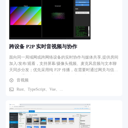
跨设备 P2P 实时音视频与协作
面向同一局域网或跨网络设备的实时协作与媒体共享,提供房间
加入/发布/观看，支持屏幕/摄像头视频、麦克风音频与文本聊
天同步分发；优先采用纯 P2P 传播，在需要时通过网关与信令
增强连通性与可用性。 房间与路由：主页/房间页/P2P 测试/设
音视频
置等入口 文本聊天：房间内消息广播与展示 视频发布与观
看：桌面端采集屏幕/相机并编码后 P2P 广播；浏览器侧
Rust、TypeScript、Vue、...
WebCodecs 编解码与渲染音频发布与播放：桌面端麦克风采集
并广播；浏览器侧 WebAudio 采集/播放，接收端按序播放与积
压控制 网络连接与诊断：连接状态、Peer 数、监听地址与排障
提示 网关能力（可配置）：WebSocket 网关用于 Web/WASM
接入与片段请求