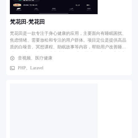
动匹配节奏音乐。 运动数据：记录心率、步数、距离、卡路里
（需耳机支持）。 语音播报：实时报数据、不看手机。 4. 智
能语音 腾讯叮当语音：语音搜歌、切歌、查天气。
梵花田-梵花田
梵花田是一款专注于身心健康的应用，主要面向有睡眠困扰、
焦虑情绪、需要放松和专注的用户群体。项目定位是提供高品
质的白噪音、冥想课程、助眠故事等内容，帮助用户改善睡眠
质量、缓解压力、提升专注力。 （业务模式） 采用 免费内容
音视频、医疗健康
+ 会员订阅 的模式。用户可以免费使用部分白噪音和基础冥想
内容，订阅会员后解锁全部冥想课程、原创助眠故事、高级混
PHP、Laravel
音功能等。 （核心功能介绍） 我将其后端核心功能分为以下
几个模块： 声音模块 提供超过30种白噪音（如雨声、海浪、
篝火、钢琴等），支持用户多轨混音（同时播放多个声音并独
立调节音量）。 支持定时播放、收藏、最近播放记录。 冥想
模块 包含 14天入门冥想计划，以及针对不同场景的主题课程
（如“考前减压”、“职场焦虑缓解”、“睡前放松”等）。 记录用
户的训练进度、连续打卡天数，支持课程评价。 睡眠助眠模块
提供原创的助眠故事（如“月光森林”、“海边小屋”等），配有
舒缓的背景音乐和专业配音。 支持故事播放进度自动保存、定
时关闭。 宝宝专区模块 专门为母婴群体设计，包含哄睡音