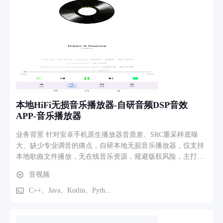
SOS上传GPS与现场录音、电子围栏越界告警及NFC自动考勤
打卡功能；云平台基于阿里云IoT Core实现设备接入与设备影
子同步，OSS管理音频文件归档，规则引擎联动告警与事件处
理；管理后台采用Vue3与Leaflet地图提供实时人员定位热力
图、音频回放与下载、电子围栏绘制及任务工单闭环管理；移
动端基于Flutter实现管理员实时监控与SOS响应以及员工端签
退打卡与工单接收。
本地HiFi无损音乐播放器-自研音频DSP音效
APP-音乐播放器
业务背景 针对安卓手机原生播放器音质差、SRC重采样底噪
大、缺少专业调音的痛点，自研本地无损音乐播放器，仅支持
本地歌曲文件播放，无在线音乐资源，规避版权风险，主打
HiFi无损音质输出。 核心功能模块 1. 解码层：集成FFmpeg多
音视频
格式无损解码，支持MP3/FLAC/WAV/DSD音频文件，区分硬解
MediaCodec与自研软解双链路； ​ 2. 音频输出：Oboe底层音频
C++、Java、Kotlin、Pyth...
流，支持USB DAC独占直通模式，绕过系统强制48kHz SRC，
原生44.1kHz无损输出，消除转换底噪； ​ 3. 专业DSP音效引擎
（C++ Native实现）：20段参量PEQ均衡器，自定义Q值