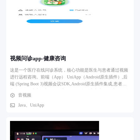
是：让“痕迹榜单”成为一个人人生价值的直观表现，激励每个
人为活得更有意义而主动为世界贡献力量，推动世界更加充满
爱、更加文明、让每个人活得更加幸福。 2. 软件功能、核心功
能模块的介绍 痕迹App是一款专注于记录真实善行的短视频社
交平台，目前已完成MVP开发，核心分为四大板块： 首页：短
视频推荐与直播页面 以算法推荐其他人发布的真实公益短视频
为主，支持点赞、评论、分享，并通过#助人为乐#等话题形成
正能量内容生态。用户可直接发布自己帮助他人、参与公益的
视频问诊app-健康咨询
真实视频。 榜单：价值激励核心模块 包含个人榜、企业榜、
影响力榜、社区榜样等。用户通过发布善行视频、参与公益获
这是一个医疗在线问诊系统，核心功能是医生与患者通过视频
得“痕迹数”和“爱心值”，实时上榜。榜单最终将成为全球人生
进行远程咨询。前端（App） UniApp（Android原生插件）,后
价值的直观表现，激励用户持续行善。 账本（阳光账本）：透
端 (Spring Boot 3)视频会议SDK,Android原生插件集成,患者提
明度保障模块 记录爱心善款的收入、支出和具体用途，实现
交咨询 → 后端创建云屋会议号 → 保存到患者表 ↓ 医生收到咨
音视频
100%资金透明追踪。每一笔捐赠都可关联对应善行视频，让公
询（已预先绑定独立账号）→ 进入会议 ↓ 患者凭会议号进入同
益真正“看得见、信得过”。 我（个人中心）：精神成长系统 展
一会议 → 视频通话开始。关键业务规则:一医一患：每个会议
Java、UniApp
示个人痕迹数、关注、粉丝、影响力值、公益等级（Lv.系统）
号最多 2 人（1 医生 + 1 患者），第 3 人会被踢出 会议号隔
和勋章。用户可在此查看自己的成长轨迹、接收消息、管理设
离：不同会议号之间互不影响 医生优先：医生先入会，患者后
置，形成完整的个人精神价值积累闭环。 此外，软件支持实名
入会 每咨一议：每次咨询创建新会议号（非复用），患者在提
认证、AI辅助内容审核，确保所有视频内容的真实性与正能量
交咨询时即生成。
导向。 3. 业务流程、功能路径描述 用户使用痕迹App的主要流