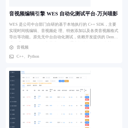
乐、摇篮曲、睡前动画和短篇故事。 个人中心与会员模块 用
户注册登录（手机号/微信）、会员购买与续费、历史记录、收
音视频编辑引擎 WES 自动化测试平台-万兴喵影
藏夹、睡眠统计报告等。 后台管理系统 为运营人员提供内容
发布（上传音频、配图、文字）、用户管理、数据看板（日
WES 是公司中台部门自研的基于本地执行的 C++ SDK，主要
活、播放量、会员转化率）等功能。
实现时间线编辑、音视频处 理、特效添加以及各类音视频格式
导出等功能。原先无中台自动化测试，依赖开发提供的 Demo
进行手工验证。个人主导从 0 到 1 逐步构建起自动化测试框
音视频
架。
C++、Python