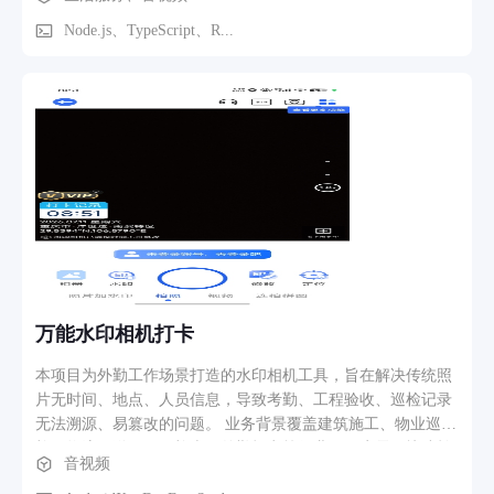
独立的步进音序器参数（间隔、延迟、重复次数），在分钟级
时间内完成一段完整的节奏型或旋律循环。 这一设计使得： -
Node.js、TypeScript、R...
**零基础用户**可以像使用实体鼓机一样通过触控直觉创作 -
**进阶用户**可以通过和弦模式、滤波器包络、侧链压缩等专
业参数深度调音 - **协作分享场景**下，用户可通过一键复制
的压缩模版码将整套音色与编曲配置传递给其他用户 全链路合
成而非采样回放 区别于基于采样的鼓机应用，Doit Synth 的全
部声音均由实时合成生成。每个打击垫可独立路由至 8 个合成
器槽位，每个槽位配备完整的振荡器、多模滤波器、独立包络
发生器和声像控制。鼓声部同样由振荡器与噪声发生器实时合
成，支持频率扫频（底鼓音高下降）、多击连击（拍手/滚奏）
等精细参数调节。 这意味着： - 音色具有无限调制空间，不存
在采样精度或版权限制 - 同一套参数配置可通过模版码完整传
递，在不同设备上获得完全一致的音频输出 - 所有合成运算在
万能水印相机打卡
浏览器 Web Audio API 中完成，无需服务器或云端处理
本项目为外勤工作场景打造的水印相机工具，旨在解决传统照
片无时间、地点、人员信息，导致考勤、工程验收、巡检记录
无法溯源、易篡改的问题。 业务背景覆盖建筑施工、物业巡
检、物流配送、环卫检查、外勤打卡等行业，用户需要快速拍
音视频
摄带可篡改水印的现场照片，作为工作留痕与合规凭证，提升