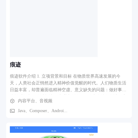
0.4~3.0可调；内置高通HPF滤波、全局峰值限制器、立体声
M/S拓宽、Haas声场3D丽音、微量短混响，解决人声尖锐齿
音、低音单薄、乐器分离度差问题； ​ 4. UI交互：Compose自定
义滑动进度条、唱片旋转联动控件、20段EQ独立调节滑块，底
部导航多页面切换，独立音效设置弹窗； ​ 5. 配套工具：本地
MP3 ID3标签自动识别、批量修正歌手/歌曲名，音频频谱可视
化绿黄红电平监测，熄屏后台稳定播放无卡顿； 业务流程 本
地扫描读取手机存储音频文件→标签解析分类列表→解码输出
PCM原始音频→Native DSP全套音效处理→Oboe低延迟音频流
痕迹
输出至耳机/USB DAC，完整实现高保真离线音乐播放。
痕迹软件介绍 1. 立项背景和目标 在物质世界高速发展的今
天，人类社会正悄然进入精神价值觉醒的时代。人们物质生活
日益丰富，却普遍面临精神空虚、意义缺失的问题：做好事往
往转瞬即逝、难以坚持、缺乏社会认可；传统公益存在透明度
内容平台、音视频
低、参与感弱的问题；短视频平台以娱乐为主，正能量内容碎
片化，难以形成持续的精神成长闭环。 痕迹软件正是为解决这
Java、Composer、Androi...
一时代痛点而诞生。 项目核心目标是：通过移动互联网技术，
让每一次真实善行都被记录、被看见、被激励，帮助亿万用户
逐步养成“精神层面追求”的日常习惯，最终构建一个“爱有痕
迹、价值可见”的全球精神价值记录与传播平台。 长期愿景