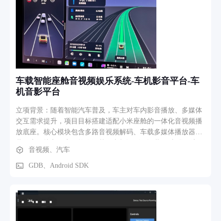
程如下： 注册登录 → 通过手机号/用户名快速注册，完成实名
认证。 首页浏览与创作 → 浏览推荐的公益短视频，受到触动
后拍摄并发布自己的真实善行视频（支持添加话题、位置
等）。 互动与积累 → 其他用户点赞、评论、分享；系统根据
视频质量和互动数据自动计算“痕迹数”和“爱心值”。 榜单激励
→ 用户的善行数据实时进入个人榜/影响力榜，形成正向激励
循环。 公益参与与透明追踪 → 通过平台进行爱心捐赠，资金
车载智能座舱音视频娱乐系统-车机影音平台-车
进入阳光账本，并可关联具体善行视频查看用途，实现全程透
机音影平台
明。 个人成长闭环 → 在“我”页面查看自己的精神成长轨迹、
解锁公益等级与勋章，持续获得成就感与社会认可。 整个业务
立项背景：随着智能汽车普及，车主对车内影音播放、多媒体
流程形成“记录善行 → 获得认可 → 积累价值 → 持续激励”的
交互需求提升，项目目标搭建适配小米座舱的一体化音视频播
完整正反馈闭环，让用户从“偶尔做好事”逐步转变为“一生以爱
放底座。核心模块包含多路音视频解码、车载多媒体播放器、
为本”的精神
蓝牙音源接入、音效均衡调节。车机识别U盘/蓝牙/车联网流媒
音视频、汽车
体音源，调用FFmpeg完成多格式音视频硬软解，用户通过中控
屏切换音源、调节环绕音效，系统适配车载降噪算法，同步联
GDB、Android SDK
动车内扬声器分区发声，满足行车影音娱乐需求。