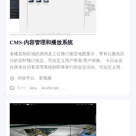
CMS-内容管理和播放系统
各楼层和区域的房间及工位预订楼层地图显示，带有以颜色区
分的实时预订状态。可自定义用户界面/用户体验。 今日会议
目录来自访客管理系统的即将举行的会议活动。可自定义用户
界面/用户体验。 仪表板显示实时 ESG 信息，例如室内空气质
内容平台、音视频
量、室内和室外温度、碳排放；实时香港天文台天气及风暴警
报、RSS 实时新闻推送等。 在入口/接待区域播放宣传视频和
C++、Java、JavaScript、...
电子海报。 提供数字标牌管理系统（CMS）以控制和监控多个
办公地点的多个标牌播放器。功能包括内容管理、布局设计、
排程与播放列表、播放器分组与监控、紧急消息广播等。 提供
可自定义的数字标牌显示模板。 提供工业级数字标牌播放器
（安卓和 Windows 平台），支持单路或多路视频输出，适用于
各种尺寸和分辨率的液晶显示屏和拼接屏。 支持多媒体内容格
式，如视频、图片、音频、文字、PowerPoint、Facebook &