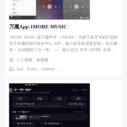
万魔App-1MORE MUSIC
1MORE MUSIC 是万魔声学（1MORE）为旗下蓝牙耳机打造的
官方专属控制与音乐中心 APP，核心是耳机深度定制 + 音乐播
放 + 运动辅助三位一体。 一、核心定位 专为 1MORE 全系蓝
牙耳机 设计（如 ComfoBuds、EVO、Aero、S30/S31 等），非
人工智能、音视频
1MORE 耳机无法使用核心功能。 二、主要功能（2026 最新
版） 1. 耳机设备管理（核心） 一键连接 & 状态：快速配对、
Java、Kotlin、Android ...
显示左右耳 / 充电盒电量。 触控自定义：设置单击 / 双击 / 三
击功能（切歌、降噪、唤醒语音等）。 降噪 / 通透模式：深度
调节降噪强度、抗风噪、智能降噪。 SoundID 个性化音效：AI
听力测试，生成专属音质曲线。 固件 OTA 升级：修复 Bug、
解锁新功能。 智能辅听 / 助听：放大环境音，辅助弱听人士
（部分型号）。 耳机查找：定位最后位置、播放铃声寻耳机。
2. 音乐播放 正版曲库：内置百万级版权音乐、歌单、排行榜。
本地音乐播放：支持手机本地歌曲、歌词显示。 无广告：播放
页纯净、无干扰。 3. 运动模式 BPM 步频配歌：按跑步速度自