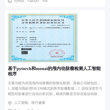
题： 虚假报销：伪造就诊记录、药品清单或医疗费用进行报
Python、FastAPI、Vue
销。 过度医疗：开具不必要的检查、治疗或高价药品，提高报
销金额。 重复报销：同一医疗行为或费用在不同渠道重复申
报。 冒名就医：参保人身份被冒用，套取医保基金。 异常诊
疗行为：医疗机构或个人在短时间内出现不合理的高频就诊、
高额用药、集中开单等情况。 该系统的核心业务目标是： 对
医保业务数据进行统一采集、清洗和整合； 基于规则分析与机
器学习模型识别高风险欺诈样本； 对高风险记录进行预警、分
类和可视化展示； 为医保监管人员提供决策支持，提升欺诈识
别效率，减少人工审核压力。
基于pytorch和monai的颅内动脉瘤检测人工智能
程序
主要功能为实现颅内动脉瘤的智能化检测。其核心功能包括：
1. 加载与预处理DICOM格式的医学影像数据；2. 训练深度学习
模型对影像进行自动分析识别，精准判断是否存在疑似动脉瘤
区域；3. 预测存在颅内动脉瘤的概率，为医生提供诊断决策支
人工智能、医疗健康
持。