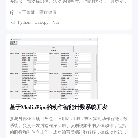
充细节（如疼痛部位、活动受限幅度、伴随体征）。 典型界
面： 用户发送“不能下蹲” → AI先提问“下蹲幅度：小幅度障碍
人工智能、医疗健康
还是不能站直？” → 再问“过伸试验强阳性？” → 逐步缩小范
围，输出可能的病因（滑膜炎、髌骨嵌顿、腘肌损伤等）。 价
Python、UniApp、Vue
值：模拟医生问诊逻辑，避免用户盲目猜测，提高诊断专业
性。 2️⃣ 分层鉴别诊断（结构化推理） 业务描述：按照预设的
临床路径（如“下蹲障碍”诊断树），AI自动输出分步骤的鉴别
诊断列表，区分小幅度障碍、不能站直、后侧疼痛等不同分
支。 截图体现： 小幅度障碍 → 肿胀（查滑膜炎） / 髌骨嵌顿
（查股骨-髌骨关系） 不能站直 → 过伸试验强阳性（查膝后
侧） / 过屈试验阳性（查膝前侧） 后侧疼痛 → 查臀后侧、腘
斜韧带等具体结构 大幅度障碍 → 查脊柱侧弯、骨盆旋移、腿
型等全身因素 价值：帮助医生/学员建立清晰的临床思维路
径，减少漏诊。 3️⃣ 治疗靶点推荐（针刀/针灸定位） 业务描
述：当AI完成诊断后，直接输出需要查治的具体解剖结构或压
痛点，例如“查治臀后侧、腘斜韧带、腘肌下隐窝、籽骨、半腱
基于MediaPipe的动作智能计数系统开发
肌、半膜肌”。 扩展功能：可进一步点击某个靶点，查看针刀
松解进针方法、解剖图示、操作视频。 价值：从“是什么病”快
参与外部企业项目外包，应用MediaPipe技术实现动作智能计数
速过渡到“怎么治”，尤其适合针刀医师临床参考。 4️⃣ 体征试
系统。负责开发后端程序，用于识别视频中的人体动作，包括
验引导（辅助检查） 业务描述：AI主动建议用户或医生完成特
俯卧撑和引体向上等。成功编写后端计数程序，确保动作识别
定物理检查试验，如“正/反4字试验、直腿抬高试验、过屈/过