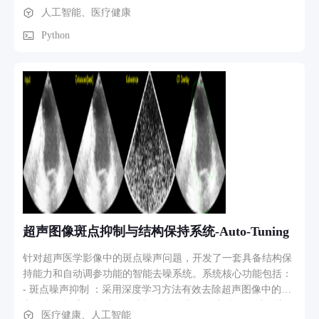
的准确性和计数功能的稳定性。同时，负责前后端连接的实
人工智能、医疗健康
伸试验”，并根据试验结果再推理。 交互方式：用户点击试验
现，实现JAVA端和python端的数据传输并维护系统的稳定性。
名称，可以查看操作图解或视频演示；也可输入试验结果为“阳
Python
性/阴性”，AI更新诊断结论。 价值：标准化体格检查，提升远
程问诊的可靠性。 5️⃣ 多模态教学资源关联 业务描述：在诊断
结果下方，直接推荐相关的教学视频、名医课程，例如截图中
的“膝关节相关疾病的诊断及进针思路”、“唐国振膝关节临床操
作演示”。 业务形态：可免费预览部分内容，完整课程需付费/
订阅解锁。 价值：实现“即诊即学”，构建从诊疗到教育的闭
环，增加用户粘性和付费转化。 6️⃣ 主动追问与健康档案记录
业务描述：在用户未主动提问时，AI可主动发起常见问题，例
如截图底部的三个引导按钮： “下蹲时膝关节有无疼痛？” “膝
关节活动时有响声吗？” “平时走路或站立时膝盖感觉如何？”
数据沉淀：用户回答内容自动归入个人健康档案，形成长期追
踪记录，未来复诊时可对比变化。 价值：变被动问答为主动健
超声图像斑点抑制与结构保持系统-Auto-Tuning
康管理，提升用户活跃度和数据丰富度。 7️⃣ 再答一次/调整诊
断（可控生成） 业务描述：用户若对当前AI诊断不满意，可以
针对超声医学影像中的斑点噪声问题，开发了一套具备结构保
点击“再答一次”按钮，AI会重新生成一组诊断思路或换一种推
持能力和自动调参功能的智能去噪系统。系统核心功能包括：
理逻辑（例如增加考虑肌筋膜链）
- 斑点噪声抑制 ：采用深度学习方法有效去除超声图像中的斑
点噪声，提升图像质量 - 结构信息保持 ：在去噪的同时保护图
医疗健康、人工智能