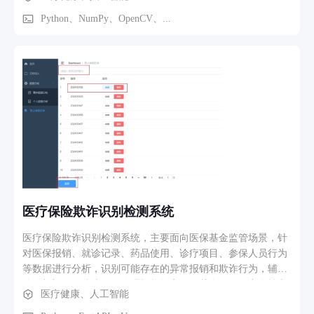
像中的组织结构和边缘细节，避免过度平滑 - 自动参数优化 ：
基于贝叶斯优化算法自动搜索最优网络参数和超参数配置 - 多
Python、NumPy、OpenCV、...
模态支持 ：支持多种超声成像模式（B超、彩色多普勒等）的
去噪处理 该系统可应用于临床超声诊断、医学研究等场景，帮
助医生更清晰地观察病变区域，提高诊断准确性。
医疗保险欺诈识别检测系统
医疗保险欺诈识别检测系统，主要面向医保基金监管场景，针
对医保报销、就诊记录、药品使用、诊疗项目、参保人员行为
等数据进行分析，识别可能存在的异常报销和欺诈行为，辅助
监管部门、医院或医保管理机构提高医保基金使用的安全性和
医疗健康、人工智能
透明度。 在实际业务中，医疗保险欺诈通常表现为以下几类问