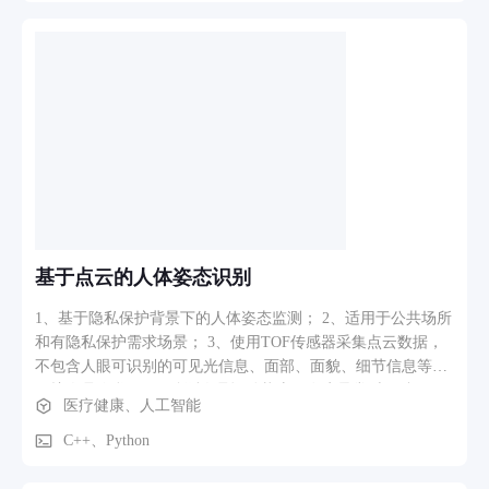
类模块 基于GFNet的块嵌入与位置编码，提取图像全局特征；
通过频域全局滤波层（Global Filter）捕获长程依赖关系； 经
多层Transformer块与MLP层进行高层次特征融合与分类。 3.
训练与评估模块 支持余弦退火学习率调整、早停机制等训练策
略； 提供准确率、损失曲线、混淆矩阵等可视化评估工具；
支持模型检查点保存与最佳模型自动选择。 4. 预测服务模块
提供单张或批量MRI图像的AD/CN状态预测； 输出分类结果及
相关置信度。
基于点云的人体姿态识别
1、基于隐私保护背景下的人体姿态监测； 2、适用于公共场所
和有隐私保护需求场景； 3、使用TOF传感器采集点云数据，
不包含人眼可识别的可见光信息、面部、面貌、细节信息等，
保护人员隐私； 4、监测人员运动状态，发生异常时（跌倒、
医疗健康、人工智能
爬墙、斗殴等）告警
C++、Python