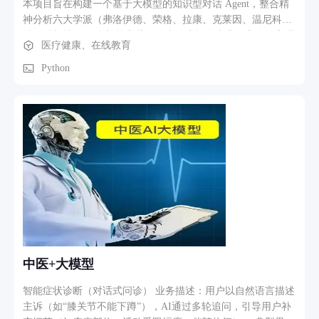
本项目旨在构建一个基于大模型的知识型对话 Agent，整合精
神分析六大学派（弗洛伊德、荣格、拉康、克莱因、温尼科
特、科胡特）40 余部核心著作，为用户提供专业、安全的心理
医疗健康、在线教育
学知识问答服务。 核心功能：飞书群 @机器人 实时双向对
话、私聊模式；自建心理学知识库，按学派/著作/概念三层索
Python
引，支持中文分词检索；自动检测自杀/自残等高风险输入，触
发危机干预并引导拨打心理援助热线（北京 010-82951332）；
跨会话长期记忆，自动追踪用户情绪变化轨迹；每次回复后 AI
自评打分，低分回复自动归档待审队列。 业务流程：用户 @
潜语 → WebSocket 接收 → 安全过滤（危机检测）→ 知识检索
（RAG）→ DeepSeek 思考生成 → 回复用户 + 自评打分 + 情
绪记录 + 记忆持久化。
中医+大模型
智能症状诊断（对话式问诊） 业务描述：用户以自然语言描述
主诉（如“膝关节不能下蹲”），AI通过多轮追问，引导用户补