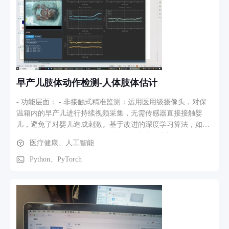
早产儿肢体动作检测-人体肢体估计
- 功能层面： - 非接触式精准监测：运用医用级摄像头，对保
温箱内的早产儿进行持续视频采集，无需传感器直接接触婴
儿，避免了对婴儿造成刺激。基于改进的深度学习算法，如
YOLOv4/YOLOv5等，能够精准定位早产儿的头部、四肢、躯
医疗健康、人工智能
干等关键身体部位，实现对其姿态的高精度识别。 - 异常行为
智能检测：通过对早产儿姿态的时序分析，系统可以有效识别
Python、PyTorch
出持续性异常体位、活动减少等异常姿态模式。一旦检测到这
些异常，便会及时发出预警，提示医护人员关注潜在的神经系
统问题。 - 模型优化与实时性保障：采用TensorRT等技术对姿
态识别模型进行加速，确保系统能够在不损失过多精度的前提
下，实现对早产儿姿态的实时监测与分析。针对早产儿体型
小、易出现遮挡等特点，对模型的anchor设计进行针对性优