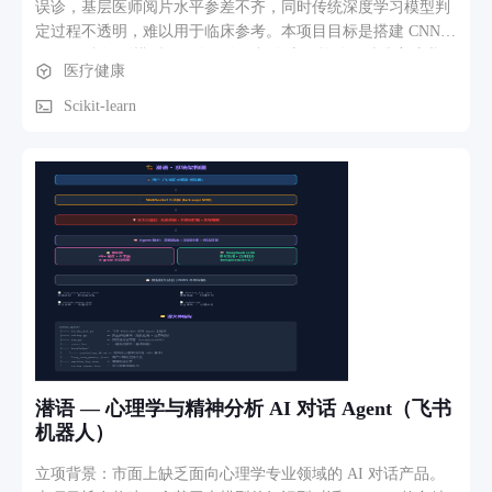
误诊，基层医师阅片水平参差不齐，同时传统深度学习模型判
定过程不透明，难以用于临床参考。本项目目标是搭建 CNN-
RNN 混合识别模型，开发配套可视化桌面软件，精准完成乳腺
医疗健康
病理图像良恶性判定，通过热力图直观标注病灶区域，打造轻
量化 AI 辅助诊断工具，提升病理筛查效率，为医护人员提供
Scikit-learn
可解释的智能判断依据。 2、软件功能、核心功能模块的介绍
本软件基于 Python Tkinter 开发，包含四大核心模块。一是图
像上传预处理模块，支持本地病理图片读取、尺寸归一化、像
素标准化；二是 AI 模型推理模块，加载训练完成的 CNN-RNN
模型，快速完成良恶性分类并输出置信概率；三是 Grad-CAM
热力可视化模块，反向计算特征权重，生成病灶高亮热力图；
四是交互展示模块，分区呈现原图、热力图、预测结果与运行
进度，界面简洁易上手，无需编程基础即可操作。 3、业务流
程、功能路径描述 完整使用路径：打开软件主界面→点击上传
按钮选中本地病理图像，系统自动完成图片预处理→后台调用
AI 模型进行特征提取与推理运算，同步计算热力图层→界面左
侧展示原始病理图，右侧实时加载病灶热力图，底部显示良性
潜语 — 心理学与精神分析 AI 对话 Agent（飞书
/ 恶性判定结果、预测可信度数值与执行进度。使用者可查看
机器人）
AI 识别结果与病灶定位，核验判断逻辑，完成单次辅助诊断，
可重复上传多张图片进行批量测试使用。
立项背景：市面上缺乏面向心理学专业领域的 AI 对话产品。