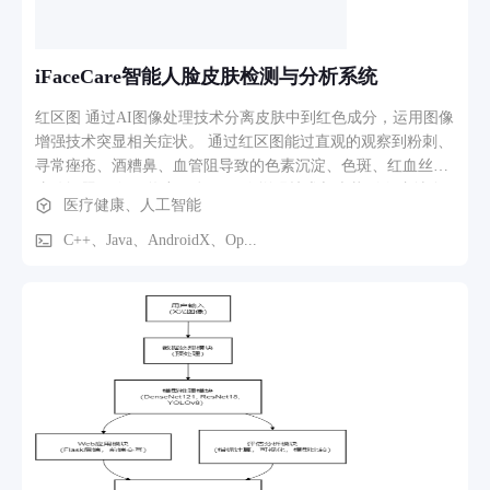
度学习模型进行疾病检测，生成诊断结果，基于诊断结果生成
诊断建议和报告，同时将检测记录存储以便用户查询。用户还
可通过疾病科普功能了解相关眼病知识。
iFaceCare智能人脸皮肤检测与分析系统
红区图 通过AI图像处理技术分离皮肤中到红色成分，运用图像
增强技术突显相关症状。 通过红区图能过直观的观察到粉刺、
寻常痤疮、酒糟鼻、血管阻导致的色素沉淀、色斑、红血丝等
皮肤问题。 红区热力图 运用图像增强技术与症状影像映射分
医疗健康、人工智能
析，通过蓝色-绿色- 黄色-红色渐变映射， 更直观反应肌肤的
严重程度。蓝色为健康皮肤，红色为严重程度皮肤。 可以直观
C++、Java、AndroidX、Op...
的查看人脸痤疮、敏感度、红血丝等问题