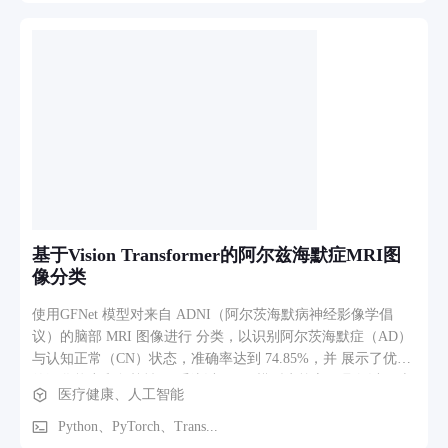
异的像素级分割效果，成为该领域的基准模型之一。然而，标
准U-net在处理肝脏肿瘤图像时仍面临挑战：肝脏与肿瘤的灰度
相似、边界模糊、肿瘤尺寸和形态差异巨大，以及图像中存在
噪声伪影等问题，常导致分割精度不足、细节丢失或假阳性增
多。 因此，针对肝脏肿瘤分割的特殊复杂性，对经典U-net结
构进行针对性改进，提升其特征提取能力、上下文信息捕捉效
率和边界分割精度，具有重要的理论意义与临床应用价值。本
研究旨在探索改进U-net模型的有效途径，为实现更鲁棒、更精
准的肝脏肿瘤自动分割提供可行方案。
基于Vision Transformer的阿尔兹海默症MRI图
像分类
使用GFNet 模型对来自 ADNI（阿尔茨海默病神经影像学倡
议）的脑部 MRI 图像进行 分类，以识别阿尔茨海默症（AD）
与认知正常（CN）状态，准确率达到 74.85%，并 展示了优秀
的泛化能力和鲁棒性。 系统以GFNet模型为核心，具备以下功
医疗健康、人工智能
能模块： 1. 图像预处理模块 支持图像统一缩放至224×224像
素； 提供数据增强功能（随机水平翻转、随机擦除等）； 支
Python、PyTorch、Trans...
持灰度转换与自动黑边裁剪，突出关键区域。 2. 特征提取与分