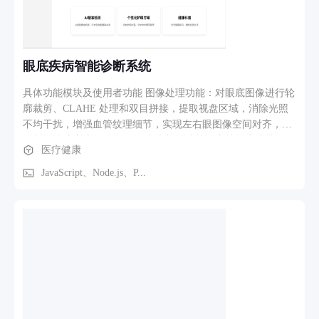
眼底疾病智能诊断系统
具体功能模块及使用者功能 图像处理功能：对眼底图像进行轮
廓裁剪、CLAHE 处理和双目拼接，提取视盘区域，消除光照
不均干扰，增强血管纹理细节，实现左右眼图像空间对齐，为
诊断提供清晰统一的图像。 疾病检测功能：支持单张或批量图
医疗健康
像上传，通过多标签分类能力判别 7 类眼科疾病与正常类别，
允许单张图像存在多个病理标签，精准诊断复杂病例。 报告生
JavaScript、Node.js、P...
成功能：快速生成详细诊断报告，支持打印和 PDF 格式导出，
方便医生查看、存档及与患者沟通。 历史记录查询功能：便捷
查询历史检测记录，包括时间、诊断结果和 AI 建议，便于病
情复核与长期存档。 诊断建议功能：集成医疗大模型，依据诊
断结果生成个性化治疗建议和健康管理方案，提升患者依从性
和诊疗效率。 疾病科普功能：提供常见眼病的详实介绍，包括
示意图和文字说明，点击 “了解更多” 可跳转至百度百科获取更
多资料。 主要功能路径：用户上传眼底图像，系统对图像进行
预处理（轮廓裁剪、CLAHE 处理、双目拼接），然后通过深