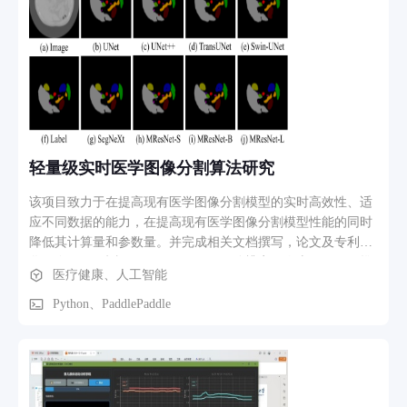
轻量级实时医学图像分割算法研究
该项目致力于在提高现有医学图像分割模型的实时高效性、适
应不同数据的能力，在提高现有医学图像分割模型性能的同时
降低其计算量和参数量。并完成相关文档撰写，论文及专利转
化。在 Intel 酷睿i5 CPU、1000×1000分辨率图像上不做任何推
医疗健康、人工智能
理加速处理的模型推理时间为168ms左右，分割准确性相对于
现有模型进一步提高。自研的上采样与下采样策略在其它模型
Python、PaddlePaddle
上均能达到约1%以上的性能提升，具备很好的即插即用能力