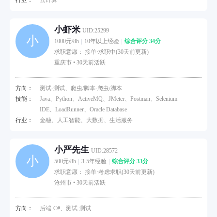
行业：
云计算
小虾米
UID:25299
小
1000元/8h
10年以上经验
综合评分 34分
求职意愿： 接单·求职中(30天前更新)
重庆市 •
30天前活跃
方向：
测试-测试、爬虫/脚本-爬虫/脚本
技能：
Java、Python、ActiveMQ、JMeter、Postman、Selenium
IDE、LoadRunner、Oracle Database
行业：
金融、人工智能、大数据、生活服务
小严先生
UID:28572
小
500元/8h
3-5年经验
综合评分 33分
求职意愿： 接单·考虑求职(30天前更新)
沧州市 •
30天前活跃
方向：
后端-C#、测试-测试