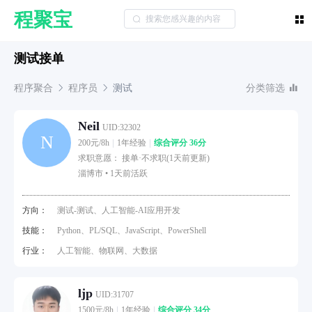
程聚宝
测试接单
程序聚合
程序员
测试
分类筛选
Neil
UID:32302
N
200元/8h
1年经验
综合评分 36分
求职意愿： 接单·不求职(1天前更新)
淄博市 •
1天前活跃
方向：
测试-测试、人工智能-AI应用开发
技能：
Python、PL/SQL、JavaScript、PowerShell
行业：
人工智能、物联网、大数据
ljp
UID:31707
1500元/8h
1年经验
综合评分 34分