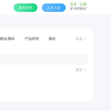
登录
注册
发布需求
人才入驻
原"程序聚合"
爬虫/脚本
产品经理
测试
收起
展开