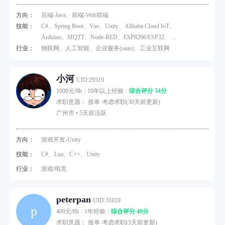
方向：
后端-Java、前端-Web前端
技能：
C#、Spring Boot、Vue、Unity、Alibaba Cloud IoT、
Arduino、MQTT、Node-RED、ESP8266/ESP32、
行业：
Raspberry Pi
物联网、人工智能、企业服务(saas)、工业互联网
小河
UID:29519
1000元/8h
10年以上经验
综合评分 34分
求职意愿： 接单·考虑求职(30天前更新)
广州市 •
5天前活跃
方向：
游戏开发-Unity
技能：
C#、Lua、C++、Unity
行业：
游戏/电竞
peterpan
UID:31819
p
400元/8h
1年经验
综合评分 40分
求职意愿： 接单·考虑求职(5天前更新)