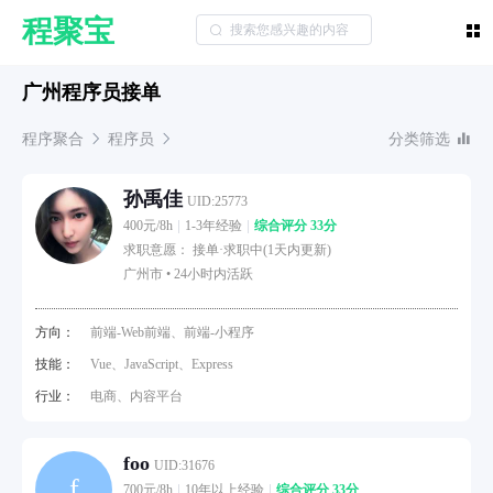
程聚宝
广州程序员接单
程序聚合
程序员
分类筛选
孙禹佳
UID:25773
400元/8h
1-3年经验
综合评分 33分
求职意愿： 接单·求职中(1天内更新)
广州市 •
24小时内活跃
方向：
前端-Web前端、前端-小程序
技能：
Vue、JavaScript、Express
行业：
电商、内容平台
foo
UID:31676
f
700元/8h
10年以上经验
综合评分 33分