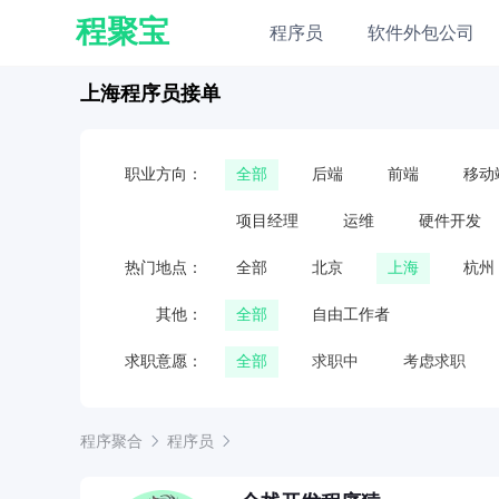
程聚宝
程序员
软件外包公司
上海程序员接单
职业方向：
全部
后端
前端
移动
项目经理
运维
硬件开发
热门地点：
全部
北京
上海
杭州
其他：
全部
自由工作者
求职意愿：
全部
求职中
考虑求职
程序聚合
程序员