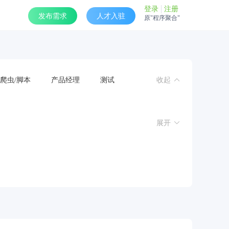
登录
注册
发布需求
人才入驻
原"程序聚合"
爬虫/脚本
产品经理
测试
收起
展开