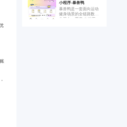
权限模型（支持数据范
信息，及自己所在族谱
小程序-暴兽鸭
预。 2、高并发预约库
围 / 按钮级权限码）、
的位置，后台管理人员
存系统：实现“预扣→确
暴兽鸭是一套面向运动
动态菜单路由、国际
可以管理所有族人信
认→回滚”完整事务，保
健身场景的全链路数字
化、字典/参数/缓存/在
息，可以一键生成导出
障超卖防护，支持秒级
化平台，覆盖 C 端用
线用户监控等基础能
族谱树状图PDF，可以
抢票场景。 3、投稿与
户、私教、门店合伙
优
力，业务方可在此基础
添加新的成员
审批流程：创作者在线
人、总部运营 四类角
上零成本接入商品、订
投稿，集成多媒体存储
色，整合"办卡—选课—
单、营销、SKU、热
与CDN加速，状态机驱
私教预约—训练打卡—
词、轮播、分类等业务
动多级审核，并接入支
设备管理—营收统计"的
模块，快速搭建自有的
付系统完成费用结算
完整业务闭环。 立项背
运营管理系统。3、小程
（如报名费）。 4、统
景：传统健身房长期面
序覆盖电商核心购物闭
一状态机抽象：驱动预
临三大痛点——会员与
账
环，包含 首页、分类、
约、投稿等核心业务状
教练的连接依赖人工排
商品详情、购物车、订
态变更，结合AOP自动
课、器械设备分散难以
单全流程、限时秒杀、
记录历史、校验权限，
远程化、门店经营数据
个人中心 七大模块。首
，
提升复用性。 5、用户
与会员行为数据割裂。
页提供 Banner 轮播、分
预约与参与人管理：绑
暴兽鸭围绕这些痛点，
类入口、秒杀区块和瀑
定参与人、批量导入、
将会员业务、私教服
布流推荐；分类页支持
支付核销、过期自动回
务、设备物联和数据运
左侧一级分类导航与右
收，Redis缓存降低DB压
营整合到统一平台，支
侧商品网格联动展示；
力。 6、统一文件服
持门店从总部到一线合
商品详情页集成图片轮
务：多云存储与本地动
伙人的全链路数字化运
播、SKU 多规格选择、
态切换，文件与业务实
营。 核心功能模块： 用
收藏与直接购买；购物
体绑定，临时授权防盗
户端小程序：会员办
车支持编辑/完成模式切
链。
卡、门店活动浏览、私