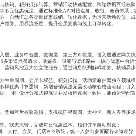
与核销、积分抵扣结算、营销活动快速配置、跨端数据互通校验
等多元优惠玩法。通过标准化API对接点餐、收银、会员体系，
券，自动汇总各渠道优惠核销、转化数据，为运营活动投放、成
户领券、用券流畅度，提升会员复购与线上订单转化。
入层、业务中台层、数据层、第三方对接层。接入层通过网关统
OS多渠道点餐请求，做鉴权、限流与请求路由；核心优惠中台拆
、营销风控五大独立微服务，通过消息队列解耦领券、核销异步
券生命周期、会员卡权益、积分抵扣、活动策略抽离独立领域模
多样优惠计算逻辑，新增营销玩法无需改动核心校验流程；引入
据，同时设计分布式锁保证并发核销数据一致性，兼顾运营配置
计算、叠加互斥校验逻辑，支撑疯狂星期四、大神卡、新人券等多场
券核销、状态流转，完成每日优惠成本、核销订单自动对账；
点餐、支付、会员、门店POS系统，统一入参出参屏蔽各渠道差异