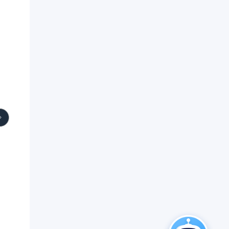
换、全选结算、左滑删
教预约、训练计划、运
除及本地与后端数据同
动打卡、器械指南、优
步；订单流程涵盖地址
惠券与订单管理 教练端
选择、优惠券自动推
小程序：预约确认、排
荐、库存预检、微信支
课日历、训练计划编
付唤起及支付结果分
排、学员数据看板、订
流；秒杀模块支持场次
单与提现 合伙人/门店端
切换与实时倒计时抢
小程序：智能设备远程
购；个人中心集成登录
控制、门店订单与营收
授权、订单状态入口、
统计、用户管理、告警
优惠券、收藏、地址管
处理 运营管理后台：设
理、联系客服及设置等
备与实例管理、用户与
功能。整套页面均适配
权限分配、门店绑定、
刘海屏/灵动岛安全区
告警监控、数据看板 AI
域。
智能客服：基于知识库
的自动问答模块 数据大
屏：会员卡销售、
GMV、月订单量、门店
排行可视化 业务流程路
径： 用户：进入小程序
→ 浏览活动/课程 → 选
课下单 → 在线办卡/购
买私教 → 预约时间 →
训练打卡 → 课后评价
教练：收到预约通知 →