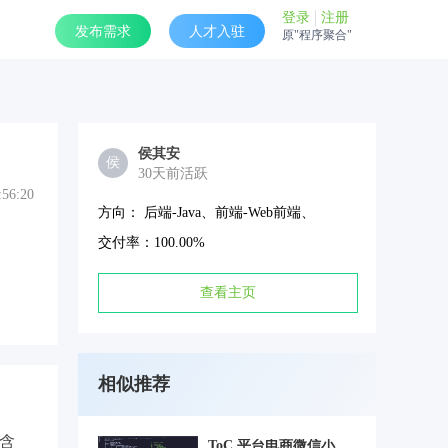
登录
注册
发布需求
人才入驻
原"程序聚合"
侯其安
侯
30天前活跃
:56:20
方向： 后端-Java、前端-Web前端、
交付率：100.00%
查看主页
相似推荐
含
ToC 平台电商微信小程