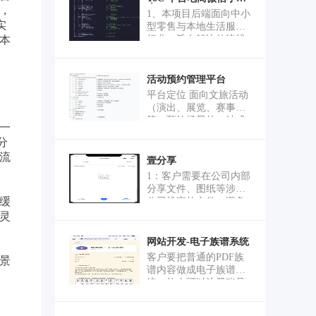
序
，
1、本项目后端面向中小
实
型零售与本地生活服务
本
行业，旨在解决传统线
下门店数字化转型中商
品管理低效、订单履约
链路长、私域运营能力
活动预约管理平台
薄弱、第三方平台抽佣
平台定位 面向文旅活动
高等痛点。系统以多门
（演出、展览、赛事
店一体化运营为核心，
等）预约场景的一站式
一
覆盖商品上下架、营销
管理平台，覆盖创意投
活动配置、会员体系管
分
稿、活动发布、场次调
理、订单全链路追踪与
流
度、在线预约、支付核
壹分享
微信小程序端用户触
销、内容审核等全链
1：客户需要在公司内部
达，业务背景贴合餐
路，支撑高并发（QPS
分享文件、图纸等涉及
饮、商超、社区团购等
2000+）下的资源精准管
缓
公司机密的文件，避免
真实业态，帮助商家以
控与状态自动化流转。
泄露机密，同时分享给
灵
较低成本搭建自营电商
业务功能 1、活动与场
外部人员时，有限制的
与会员私域闭环。 2、
次管理：支持活动创
查看，如指定人员，禁
网站开发-电子族谱系统
本项目前端作为一套面
建、发布、修改、下线
止截屏录屏，设置分享
向 SaaS、电商、零售、
客户要把普通的PDF族
景
及多维度检索，操作日
文件的有效期，限制文
内容平台等多业务场景
谱内容做成电子族谱系
志全程追溯；场次状态
件可查看次数等功能
的通用管理后台脚手
统，族人可以注册账号
（待开启、进行中、已
架，提供"用户—角色—
更新自己的个人信息，
结束等）由定时任务自
菜单—权限"四级 RBAC
也可以查看别的族人的
动切换，减少人工干