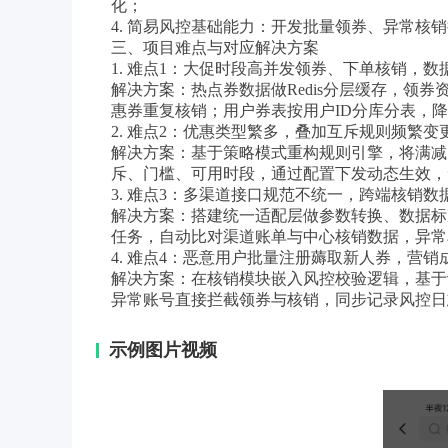
化；
4. 简易风控基础能力：开发批量领券、异常核
三、项目难点与对应解决方案
1. 难点1：大促时段高并发领券、下单核销，
解决方案：热点券数据做Redis分层缓存，领
惠券重复核销；用户券表按用户ID分库分表，
2. 难点2：优惠类型繁多，叠加互斥规则频繁
解决方案：基于策略模式重构规则引擎，将满减
斥、门槛、可用时段，通过配置下发动态生效，
3. 难点3：多渠道接口规范不统一，跨端核销
解决方案：搭建统一适配层做参数转换、数据标
任务，自动比对渠道账单与中心核销数据，异常
4. 难点4：恶意用户批量注册薅取新人券，营销
解决方案：在核销模块嵌入风控校验逻辑，基于
异常账号直接拦截领券与核销，同步记录风控日
示例图片视频