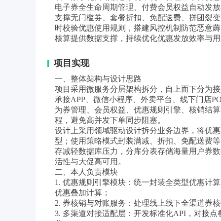
电子券全生命周期管理、付费会员权益自动发放
支撑无门槛券、套餐折扣、免配送费、拼团裂变
时校验优惠使用规则，搭建风控机制防范恶意薅
核算提供数据支撑，持续优化优惠发放效率与用
项目实现
一、整体架构与设计思路
项目采用微服务分层架构拆分，自上而下分为接
承接APP、微信小程序、外卖平台、线下门店P
为券管理、会员权益、优惠规则引擎、核销结算
程，避免高并发下单同步阻塞。
设计上采用领域驱动设计拆分业务边界，将优惠
型；使用策略模式封装满减、折扣、免配送费等
存减轻数据库压力，分库分表存储海量用户券数
活性与大促高可用。
二、本人负责模块
1. 优惠规则引擎模块：统一封装全类型优惠
优惠叠加计算；
2. 券核销与对账服务：处理线上线下全渠道
3. 多渠道对接适配层：开发标准化API，对接