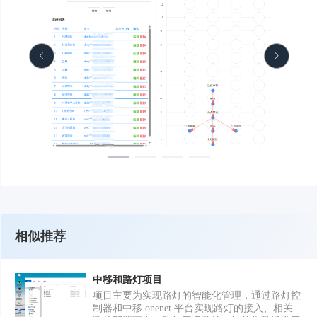
相似推荐
中移和路灯项目
项目主要为实现路灯的智能化管理，通过路灯控
制器和中移 onenet 平台实现路灯的接入、相关参