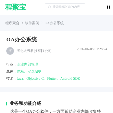
程聚宝
程序聚合
软件案例
OA办公系统
OA办公系统
2026-06-08 01:28:24
河
河北大云科技有限公司
行业：
企业内部管理
载体：
网站、安卓APP
技术：
Java、Objective-C、Flutter、Android SDK
业务和功能介绍
这是一个OA办公软件，一方面帮助企业内部收集整