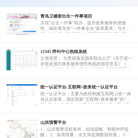
青岛卫健委出生一件事项目
实现“出生一件事”联办，提升政务服务的便捷
性。响应青岛市“一件事全办”改革要求，与大数
据、人社局、医保局、公安局等实现信息共享，
建成“出生一件事”联办系统，在出生医学证明申
领、预防接种、户口登记、城乡居民医保参保登
记、社会保障卡办理五个场景实现“一次申报”“一
12345 呼叫中心热线系统
网办理”“一次办结”，提升居民办事的便捷度、体
立项背景： 为贯彻落实国务院办公厅《关于进一
验度和满意度。
步优化地方政务服务便民热线的指导意见》（国
办发〔2020〕53号）要求，推进政务服务便民热
线归并优化，实现"一号对外、集中受理、分类
处置、统一协调、各方联动、限时办理"的工作
目标，某市启动 12345 政务服务便民热线系统建
统一认证平台-互联网+政务统一认证平台
设项目。旨在解决原有政务热线号码多、忙线率
统一认证平台，主要为政府构建互联网上统一身
高、办理流程不统一、督办考核难量化等痛点问
份认证体系，满足国家“互联网+政务服务”的“一
题，提升政务服务效能和群众满意度。 业务背
网” 要求，构建统一的用户体系和认证体系，实
景： 12345 热线是政府联系群众的"连心桥"，承
现用户统一管理、系统集中认证，以数字证书为
担着全市政务咨询、投诉举报、意见建议等诉求
基础，保障用户身份安全、实 现签名、留痕，建
的受理与转办工作。系统覆盖市、区县、街道
设区域级身份认证体系，实现“一点”注册，多
山洪预警平台
（乡镇）、社区（村）四级政务体系，对接 50+
端、跨区域平台身份互认。
1、山洪预警流程发布，短信提醒、智能外呼提
市级部门和 10+ 区县政府，日均受理市民诉求
醒； 2、各类雨量、水文等监测数据对接； 3、
5000+ 件，年均处理工单 180 万+ 件，是城市基