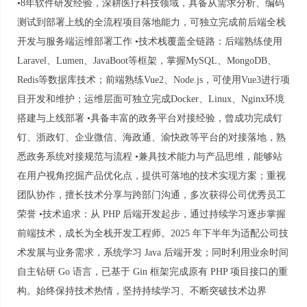
•8年软件研发经验，深耕医疗科技领域，具备从需求分析、编码
测试到部署上线的全流程项目落地能力，可独立完成前后端全栈
开发与服务端运维部署工作 •技术栈覆盖全链路：后端熟练使用
Laravel、Lumen、JavaBoot等框架，掌握MySQL、MongoDB、
Redis等数据库技术；前端熟练Vue2、Node.js，可使用Vue3进行项
目开发和维护；运维层面可独立完成Docker、Linux、Nginx环境
搭建与上线部署 •具备丰富的政务平台对接经验，曾成功完成钉
钉、浙政钉、企业微信、海政通、渝快政等平台的对接落地，熟
悉政务系统对接规范与流程 •兼具技术能力与产品思维，能够站
在用户视角挖掘产品优化点，提供可落地的技术实现方案；重视
团队协作，擅长技术分享与跨部门沟通，多次获得公司优秀员工
荣誉 •技术追求：从 PHP 后端开发起步，通过持续学习逐步掌握
前端技术，成长为全栈开发工程师。2025 年下半年为适配公司技
术发展与业务需求，系统学习 Java 后端开发；同时利用业余时间
自主钻研 Go 语言，已基于 Gin 框架完成原有 PHP 项目接口的重
构。始终保持技术热情，坚持持续学习、不断突破技术边界