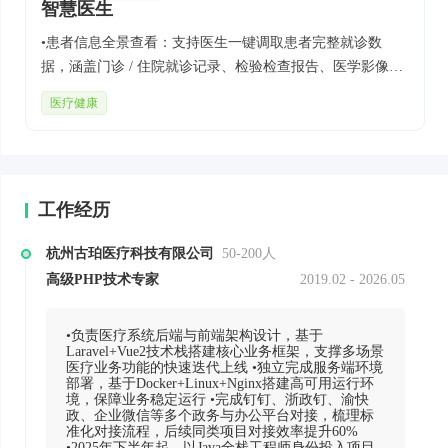
智慧医生
•患者信息全景查看：支持医生一键调取患者完整就诊数
据，涵盖门诊 / 住院就诊记录、检验检查报告、医学影像、
住院生命体征数据、门诊开药记录、手术记录、住院病程记
医疗健康
录、护理记录等多类型医疗信息，实现患者诊疗数据一站式
整合查看 •跨端医疗协作会诊：深度对接钉钉、浙政钉、企
业微信生态，医生可通过系统快速发起患者会诊，通过建立
专属群组开展线上多学科 / 跨机构会诊业务；同时与院内核
工作经历
心系统打通，会诊结论、处理意见等关键数据可实时回流至
院内会诊系统，保障医疗数据闭环与院内业务衔接 •影像调
杭州古珀医疗科技有限公司
50-200人
阅系统：支持调阅Jpg、Dicom格式的影像文件，同时支持对
高级PHP技术专家
2019.02 - 2026.05
影像数据进行反相、文字标注、测量、基础标注等功能 •基
于阿里云视觉智能开放平台的痤疮等级检测 •基于
PaddleOCR的图片文字OCR识别功能，从骨密度报告中提取
•负责医疗系统后端与前端架构设计，基于
Laravel+Vue2技术栈搭建核心业务框架，支撑多场景
关键信息
医疗业务功能的快速迭代上线 •独立完成服务端环境
部署，基于Docker+Linux+Nginx搭建高可用运行环
境，保障业务稳定运行 •完成钉钉、浙政钉、渝快
政、企业微信等多个政务与办公平台对接，梳理标
准化对接流程，后续同类项目对接效率提升60%
•2025年下半年起，以Java全栈工程师身份投入项目