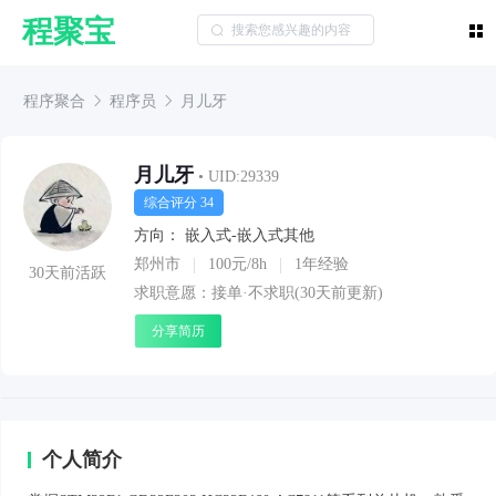
程聚宝
程序聚合
程序员
月儿牙
月儿牙
• UID:29339
综合评分 34
方向：
嵌入式-嵌入式其他
郑州市
100元/8h
1年经验
30天前活跃
求职意愿：接单·不求职(30天前更新)
分享简历
个人简介