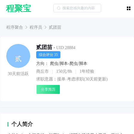
程聚宝
程序聚合
程序员
贰团苗
贰团苗
• UID:28884
综合评分 35
贰
方向：
爬虫/脚本-爬虫/脚本
商丘市
150元/8h
1年经验
30天前活跃
求职意愿：接单·考虑求职(30天前更新)
分享简历
个人简介