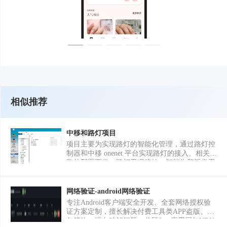
相似推荐
中移和路灯项目
项目主要为实现路灯的智能化管理，通过路灯控
制器和中移 onenet 平台实现路灯的接入、相关参
数的配置下发、路灯工况监控、智能告警派发工
单、智能审批工单及路灯照明策略的配置、物联
网卡流量信息查询等。 因项目时间较长，未能找
到相关资料且内部项目无截图。
网络验证-android网络验证
专注Android客户端安全开发、全套网络授权验
证方案定制，擅长解决付费工具类APP盗版、抓
包篡改、逆向破解问题。兼顾Java应用层与NDK