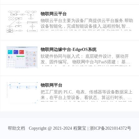
原生底层开发，可独立完成客户端验证逻辑+配
套授权管理后端，适配工具软件、Magisk模块、
底层调试类项目。 核心功能清单 1. 全链路网络
物联网云平台
验证授权系统 ◦ 通信层：
物联云平台主要为设备厂商提供云平台服务.帮助
HTTP/HTTPS/WebSocket/TCP自定义协议，SSL
设备智能化，完成智能设备接入,远程控制,智慧
双向证书校验，阻断中间人抓包劫持 ◦ 加密层：
联动,云端存储,设备告警,固件升级,和第三方服务
RSA/AES参数加密、MD5/SHA256请求签名，防
互联等功能，目前已支持20种以上的设备接入，
止数据包篡改、重放攻击 ◦ 设备绑定：多维度设
包括智能摄像头、智能开关、智能窗帘、智能空
备指纹采集（Android ID、CPU标识、磁盘序列
调等.
物联网边缘中台-EdgeOS系统
号、硬件特征），一机一授权 ◦ 授权逻辑：时效
软硬件协同与嵌入式： 底层硬件设计、驱动开
授权、次数授权、黑白名单、断线本地缓存校
发、固件编写。 物联网中台与PaaS搭建： 基于
验、异地登录风控 2. 高强度防逆向对抗（核心
自研中台，为企业快速构建专属的物联网基础支
竞争力） NDK C++编写验证核心逻辑，OLLVM
撑平台。 SaaS应用与大平台开发： 微服务架
控制流混淆、字符串加密；内置Root/虚拟
构、ERP/MES定制、2D/3D数字孪生可视化大
机/Frida注入检测、内存自校验，防止dump内存
屏、多端门户开发。 核心能力：我们的物联网中
物联网平台
篡改授权状态 3. 配套后端服务 SpringBoot授权管
台能做什么？ 我们不仅做外包，更提供经过市场
理后台，设备注册、授权时效管理、批量封禁、
把工厂里的 PLC、电表、传感器等设备数据采上
验证的中台级技术输出，助力企业极速完成数字
日志查询API接口，可提供简易管理面板源码
来，在平台上管设备、看状态、算运行时长、告
化转型： 海量设备共性接入： 平台已兼容2017
警推工单。 核心业务能力 能力 解决什么问题 设
种设备协议！支持Modbus、MQTT、OPC、
备接入 PLC / 电表 / 传感器数据进平台（如
DLT645及自研DM101等协议。非标设备可通过
PLC32/34/35/37、ADW300） 产品与物模型 每种
可视化模板在线开发，实现“万物极速互联”。 强
设备定义点位（A1、A2…）和单位，统一属性
大的数据处理与治理： 采用TDengine时序数据
结构 设备管理 设备台账、分组、在线状态、最
帮助文档
Copyright @ 2021-2024 程聚宝 | 浙ICP备2021014372号
库、PostgreSQL关系库、MongoDB等混合存储架
新数据 实时监控 运行 / 待机 / 报警 / 停机，工艺
构。提供数据清洗、流计算、联机/脱机聚合及元
参数、电参等 告警规则 超限、状态变化、累计