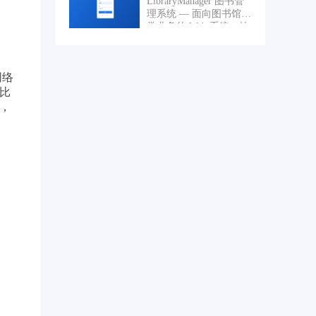
LibraryManager 图书管
法支撑企业多门店、多
帮助企业实现业务流程
作。
理系统 — 面向图书馆日
供应商、多仓库的并发
标准化、数据一体化。
常业务的 Web 系统，技
业务，数据存储混乱，
主要功能模块： 1. 采购
术栈为 Java + Servlet +
核心财务交易数据无安
管理（请购、询价、采
JSP + MySQL（MVC 分
全备份，日常业务依赖
购单、入库） 2. 销售管
层）。 业务功能： - 管
人工统计，出错率高、
理（报价、订单、出
网络
理员登录（super/staff 角
效率极低。随着公司业
库、退货） 3. 库存管理
色，登录过滤 + 编码过
。比
务扩张，合作供应商突
（多仓、批次、盘点、
滤） - 图书管理：按书
破300+、日均采购订单
，
预警） 4. 生产管理（工
名/作者/ISBN 模糊搜
超千单，老旧系统频繁
单、领料、报工、完工
索、分页展示、增删
出现卡顿、数据错乱、
入库） 5. 财务管理（总
改，分类管理 - 读者管
并发超卖、对账偏差等
账、应收应付、费用报
理：读者档案、借阅上
问题，严重制约业务发
销） 6. 审批中心
限、冻结状态 - 借书/还
展，因此公司启动全新
（Activiti 工作流自定
书：调用存储过程做事
供应链数字化平台立项
义） 7. 报表中心（经营
务校验（库存、读者上
重构。 立项核心原因：
分析、库存报表、利润
限），触发器自动增减
传统线下作业+老旧单体
表） 8. RBAC 多级权限
库存与已借数 - 逾期罚
系统无法适配规模化、
与多租户数据隔离 9. 移
款：还书超期自动按 0.5
高并发的供应链交易业
动端审批与消息提醒
元/天生成罚款，支持缴
务，数字化程度低，业
费登记 - 首页 Dashboard
务流程不标准化，无法
数据概览，借阅记录视
支撑企业规模化扩张与
图关联 5 张表
精细化管理。