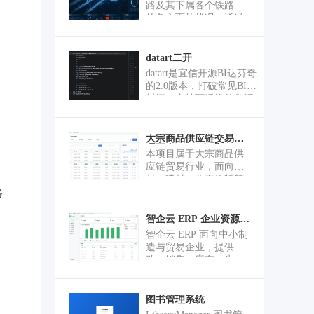
路及其下属各个铁路段
的各方面的状况，通过
生产管理、技术管理、
安全管理、系统管理四
大模块，为铁路的运行
datart二开
管理提供更便捷的方
datart是宜信开源BI达芬奇
式，涵盖了生产维修计
的2.0版本，打破常见BI的
划，检修台账，基础数
封闭，支持可插拔的数据
据配置，设备管理等功
源接入，建立标准的数据
能
可视化开放平台。公司二
开版本基于开源datart版本
大宗商品供应链交易管
理平台（ToB行业）
增加了多租户权限管理，
本项目属于大宗商品供
优化图表、数据展示效
应链贸易行业，面向钢
率，增加数据清洗处理模
材、建材、化工原料等
块。其Visualization模块除
传统贸易企业。行业传
路
了支持常见的报表外，支
统模式长期依赖线下纸
持权限可控的标准化交互
质单据、Excel台账、人
智企云 ERP 企业资源管
能力，如筛选、钻取、联
理系统
工对账，企业普遍存在
智企云 ERP 面向中小制
动、跳转、弹窗、分享、
供应商管理混乱、采购
造与贸易企业，提供采
下载、发送等；很容易被
履约无追踪、库存数据
购、销售、库存、生
整合、被内嵌至其他三方
滞后、财务结算人工化
产、财务一体化管理，
系统，承担数据可视化部
严重等行业通病。 原有
内置工作流审批引擎与
分功能；支持接入Apache
老旧系统为单体老旧系
多级权限体系，支持 PC
DolphinScheduler‌+Seatunnel
图书管理系统
统，采用传统架构，无
端与移动端协同办公，
实现数据的清洗整理工