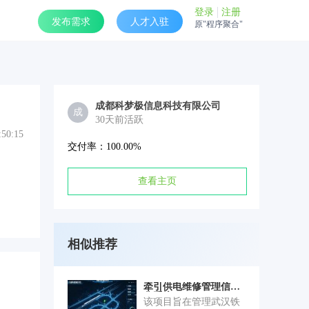
登录
注册
发布需求
人才入驻
原"程序聚合"
成都科梦极信息科技有限公司
成
30天前活跃
:50:15
交付率：100.00%
查看主页
相似推荐
牵引供电维修管理信息
化系统-Saas
该项目旨在管理武汉铁