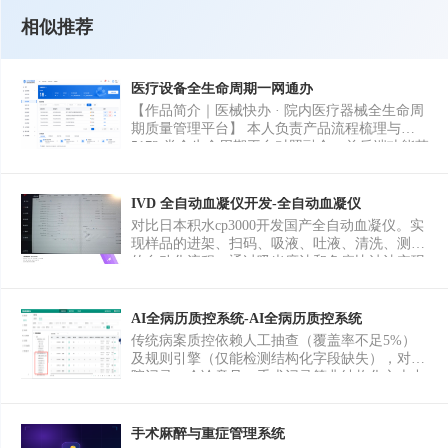
相似推荐
医疗设备全生命周期一网通办
【作品简介｜医械快办 · 院内医疗器械全生命周
期质量管理平台】 本人负责产品流程梳理与
5173 类全生命周期平台对照融合、前后端功能落
地、RBAC 权限与角色演示、本地冒烟与文档沉
淀，可支撑药监/卫健迎检举证与设备科日常办
理。 关键词： 医疗器械全生命周期、医学装备
IVD 全自动血凝仪开发-全自动血凝仪
管理、医院设备科系统、进货查验、UDI/植入追
对比日本积水cp3000开发国产全自动血凝仪。实
溯、维保工单、效期管理、不良事件、召回管
现样品的进架、扫码、吸液、吐液、清洗、测试
理、SPD/质控、迎检资料包、Vue3、Spring
的自动化流程。通过吸光度法和免疫比浊法实现
Boot、院内合规信息化。
样本数据采集。实现样品针、试剂针、机械手、
试剂盘的运动控制。能够处于测试、校准，质控
三种状态。进行多种状态间的转换。
AI全病历质控系统-AI全病历质控系统
传统病案质控依赖人工抽查（覆盖率不足5%）
及规则引擎（仅能检测结构化字段缺失），对入
院记录、会诊意见、手术记录等非结构化文本中
的逻辑矛盾、术语不规范、诊疗遗漏等深层缺陷
无法有效识别，质控效率低且漏检率高。AI全病
历质控系统，自动抽取患者的病历数据，经过清
手术麻醉与重症管理系统