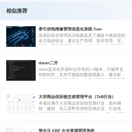
相似推荐
牵引供电维修管理信息化系统-Saas
该项目旨在管理武汉铁路及其下属各个铁路段的
各方面的状况，通过生产管理、技术管理、安全
管理、系统管理四大模块，为铁路的运行管理提
供更便捷的方式，涵盖了生产维修计划，检修台
账，基础数据配置，设备管理等功能
datart二开
datart是宜信开源BI达芬奇的2.0版本，打破常见
BI的封闭，支持可插拔的数据源接入，建立标准
的数据可视化开放平台。公司二开版本基于开源
datart版本增加了多租户权限管理，优化图表、数
据展示效率，增加数据清洗处理模块。其
Visualization模块除了支持常见的报表外，支持权
大宗商品供应链交易管理平台（ToB行业）
限可控的标准化交互能力，如筛选、钻取、联
本项目属于大宗商品供应链贸易行业，面向钢
动、跳转、弹窗、分享、下载、发送等；很容易
材、建材、化工原料等传统贸易企业。行业传统
被整合、被内嵌至其他三方系统，承担数据可视
模式长期依赖线下纸质单据、Excel台账、人工对
化部分功能；支持接入Apache
账，企业普遍存在供应商管理混乱、采购履约无
DolphinScheduler‌+Seatunnel实现数据的清洗整理
追踪、库存数据滞后、财务结算人工化严重等行
工作。
业通病。 原有老旧系统为单体老旧系统，采用传
智企云 ERP 企业资源管理系统