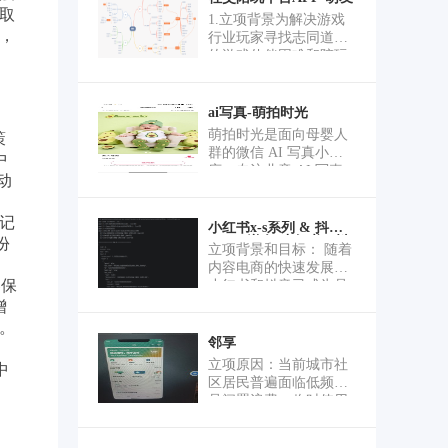
取
1.立项背景为解决游戏
，
行业玩家寻找志同道合
的游戏伙伴困难和陪玩
行业平台抽成高的痛点,
目标是解决用户寻找快
乐游戏伙伴或者技术游
ai写真-萌拍时光
戏伙伴困难,陪玩因为平
萌拍时光是面向母婴人
策
台抽成太高而收入太低
群的微信 AI 写真小程
中
的痛点. 2.软件功能为陪
序，专注儿童 AI 写真
动
玩可以入驻平台,在平台
创作。用户上传宝宝日
接单并且陪玩金额实时
常照片，选择海量写真
到账;用户在平台浏览入
的记
模板，AI 生成高相似度
小红书x-s系列 & 抖音a-
驻陪玩的信息和擅长技
bogus 逆向-小红书 · 抖
份
儿童创意大片，足不出
立项背景和目标： 随着
能等信息,选择心仪的陪
音
户打造影楼级儿童写
内容电商的快速发展，
玩和自己一起打游戏;语
真。产品设置每日 3 次
器保
小红书和抖音已成为品
音厅,支持多人在同一房
免费预览体验，支持付
牌营销、竞品监测的核
增
间内语音聊天或者游戏
费解锁高清原图；内置
心数据来源。然而，两
派单;核心功能为陪玩用
解。
作品管理、图片分享、
大平台均部署了高强度
邻享
户入驻,陪玩信息展示,社
套餐充值功能，持续上
的反爬风控体系——小
交聊天,用户下单陪玩.
立项原因：当前城市社
中
新国风、周岁、生日、
红书通过x-s、x-t等动态
3.业务流程为用户选择
区居民普遍面临低频物
童话等儿童主题模板，
请求头进行请求合法性
游戏-浏览陪玩列表-查
品闲置浪费、临时使用
满足家长记录孩子成
校验，抖音则采用a-
看陪玩信息-下单-游戏
无处可借、邻里轻互助
长、社交晒图需求。
bogus参数对请求进行签
结束确认订单-陪玩工资
缺乏可靠载体的痛点，
名保护。传统模拟请求