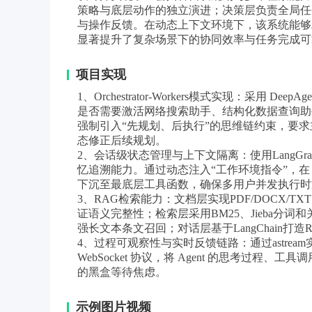
策略与底层动作的独立演进；决策层负责全局任
与操作反馈。在动态上下文环境下，该系统能够
显著提升了复杂场景下的协同效率与任务完成可
项目实现
1、Orchestrator-Workers模式实现：采
是否需要激活网络搜索助手、结构化数据查询助手或
强制引入“先规划、后执行”的思维链约束，要求主
态修正后续规划。
2、会话级状态管理与上下文隔离：使用LangGr
忆追溯能力。通过动态注入“工作环境指令”，在 Agent 
下沉至最底层工具函数，确保多用户并发执行时
3、RAG检索能力：文档层实现PDF/DOCX
证语义完整性；检索层采用BM25、Jieba分
强长文本条文召回；对话层基于LangChain打
4、过程可观察性与实时反馈链路：通过astream实时拦
WebSocket 协议，将 Agent 的思考过程
的黑盒等待焦虑。
示例图片视频