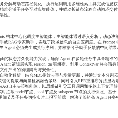
务分解与动态路径优化，执行层则调用多维检索工具完成信息获
精准分派子任务至对应智能体，并驱动长链条流程自动闭环交付
靠性。
用 DeepAgents 构建中心化调度主智能体，主智能体通过语义分析，动态决
RAG专家助手，实现了跨域信息的自适应调度。在 Prompt 
 Agent 必须先生成执行序列，并根据各子助手反馈的中间结果
aph的状态持久化能力实现，确保 Agent 在多轮任务中具备精准
逻辑层实现 session_dir 强绑定。利用 ContextVar 将会话身
文件产出的物理隔离与安全性。
/TXT自动化解析，结合MD5指纹去重与增量更新，并通过文本分割
词和关键词提取与向量检索融合策略，同时引入RFR重排序算法显著
造ReAct自主决策智能体，以思维链引导工具调用和多轮上下文理
截model节点、tool 节点及 subagent 节点的执行快照。基于
、工具调用细节及子任务切换实时上报至前端，解决了长链条 Agent 任务