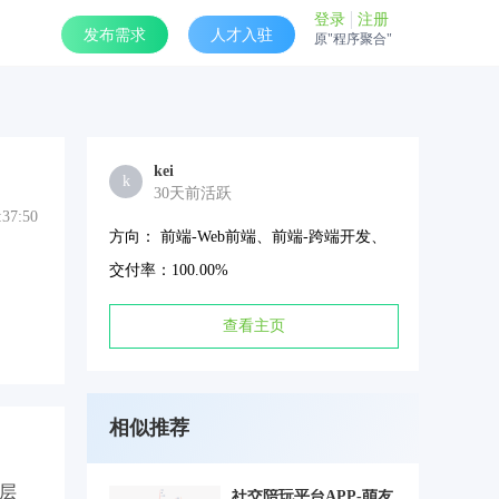
登录
注册
发布需求
人才入驻
原"程序聚合"
kei
k
30天前活跃
:37:50
方向： 前端-Web前端、前端-跨端开发、
交付率：100.00%
查看主页
相似推荐
层
社交陪玩平台APP-萌友