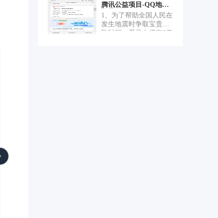
到账
业主群信息零散刷屏难
腾讯公益项目-QQ地震
方式难以突破，导致舆
预警
以检索，传统二手交易
1、为了帮助全国人民在
情监测、达人分析、商
平台流程繁琐，无法满
发生地震时争取宝贵避
品价格追踪等业务无法
足 1 公里范围内轻量
险时间，于是在拥有6亿
规模化获取数据。本项
化、高信任度的邻里共
活跃用户的手机QQ内上
目旨在逆向两大平台的
享与互助需求。 行业场
线了地震预警功能。
核心加密参数，构建稳
景：随着城镇化推进，
2、主要包括两个板块，
定的自动化数据采集能
大型社区数量持续增
第一个是用户订阅需要
力，支撑品牌营销决策
长，邻里关系逐渐疏
提醒的地理位置和地震
与竞品分析。 软件功
离，居民对就近生活服
强度，地理位置选择接
能、核心功能模块： 小
务、临时互助的需求日
入了腾讯地图，默认获
红书侧：逆向x-s、x-t、
益凸显；闲置共享与邻
取离用户当前最近的地
x-mini-wua等核心请求
里互助赛道仍缺少轻量
点；第二个是地震来临
头参数，还原加密算法
化的微信端产品，依托
时，主动推送到订阅用
与签名生成逻辑，实现
微信即用即走的生态特
户的手机上，用户点开
笔记详情、评论区、用
性，可快速渗透社区场
后即可看到地震波到达
户主页等数据的稳定请
景，大幅降低用户使用
订阅地点的倒计时以及
求。 抖音侧：逆向a-
与传播门槛。 项目共设
破坏程度和避险动作。
bogus参数生成机制，支
置五大核心功能模块，
持直播弹幕实时抓取、
覆盖社区共享与互助全
视频列表、用户信息等
场景： 一是物品共享核
数据采集。 自动化框
心模块，支持居民快速
架：基于DrissionPage构
发布可借物品，设置借
建无感知浏览器自动
用规则与押金，用户可
化，结合WebSocket实时
按距离、分类筛选搜索