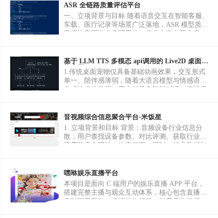
ASR 全链路质量评估平台
一、立项背景与目标 随着语音交互在智能客服、
车载、医疗记录等场景广泛落地，ASR 模型质量
直接决定下游业务可用性。但业内存在两个痛
点：一是模型评测常依赖厂商宣传数字，缺乏独
立、可复现的客观评估手段；二是选型时面对百
度、讯飞、阿里等多家厂商，难以在相同测试集
基于 LLM TTS 多模态 api调用的 Live2D 桌面宠
物应用-live2dpet
上横向比较真实能力、错误类型与服务性能。本
1.传统桌面宠物仅具备基础动画效果，交互形式
项目"ASR 全链路质量评估平台"即针对上述背景
单一、陪伴感薄弱，随着大语言模型与情感语音
立项，目标是搭建一套端到端、可扩展、可复现
合成技术的发展，用户对具备智能对话、情绪反
的 ASR 自动化质量评估工具：输入一批待测音
馈、环境感知能力的桌面陪伴产品需求日益增
频及对应标准答案，平台自动调用被测 ASR 接
长。本项目旨在打造一款融合 Live2D 形象渲染
口完成转写，基于编辑距离计算 CER 与 WER，
与多模态 AI 能力的桌面宠物应用，为用户提供
音视频综合信息聚合平台-米饭星
细分替换/删除/插入三类错误，挖掘高频错误模
高沉浸感的桌面陪伴与交互体验。 2.涵盖
1. 立项背景和目标 背景：音频设备行业信息分
式与场景短板，输出含 Bad Case 与优化建议的评
Live2D 模型渲染、LLM 智能对话、情感驱动语
散，用户查找设备参数、对比评测、获取行业资
估报告。项目既可作为个人测试工程能力的综合
音合成、系统状态监控、屏幕视觉分析、事件管
讯需跨多个网站，效率低下；同时，行业数据与
实战，也可作为团队 ASR 选型与回归测试的基
理器五大核心模块，支持自定义角色提示词与多
内容缺乏系统整合，品牌与用户之间缺乏高效连
础设施。 二、软件功能 平台提供命令行一体化
平台大模型切换。 3.应用启动后，前端进程自动
接渠道。 目标：打造一个音频设备垂直领域的搜
入口，功能包括：测试数据生成（正弦波合成与
拉起对话、语音、监控三个独立后端进程，在桌
索+大数据资讯平台，通过整合全球音频设备数
嘿咻娱乐直播平台
Windows TTS 真人发音两条路径）、批量调用真
面渲染支持拖拽的 Live2D 角色，实现自动眨
据与行业内容，为从业者和爱好者提供一站式设
实 ASR 接口、文本归一化、多维度指标计算、
本项目是面向 C 端用户的娱乐直播 APP 平台，
眼、眼球追鼠等基础动画；用户输入对话时，请
备查询与资讯服务，降低信息获取成本，提升决
错误画像分析、并发压测、Markdown 与交互式
搭建完整主播与观众互动体系，核心包含直播间
求经 ZeroMQ 发送至 LLM 后端，生成带情感标
策效率，同时为品牌提供精准曝光与营销渠道。
HTML 双格式报告生成。所有第三方凭证均通过
实时聊天互动、虚拟礼物打赏、付费贵族特权、
签的回复并流式展示在对话气泡中，同步驱动
2. 软件功能、核心功能模块介绍 设备与数据类
环境变量注入，仓库零明文敏感信息。 三、核心
签到任务、粉丝关注社交等功能；配套 CRM 运
TTS 后端合成对应情感风格的语音实时播放；监
产品中心/设备搜索：支持按品牌、型号、价格、
功能模块 1) 指标计算模块（metrics.py）：基于