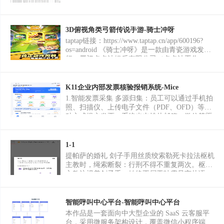
洗模块、文件存储四大模块。核心技术使用
requests 库发送网络请求，BeautifulSoup 完成
HTML 页面标签解析，re 正则表达式做文本提
取，pandas 库进行批量数据处理与 Excel 文件导
3D俯视角类弓箭传说手游-骑士冲呀
出，通过 time 模块添加随机延时构建反爬策
taptap链接：https://www.taptap.cn/app/600196?
略。 个人负责内容与量化成果 本人独立完成全
os=android 《骑士冲呀》是一款由青瓷游戏发
部代码编写与项目落地，定向抓取上海平面设
行、厦门卡卡波娱乐有限公司（卡卡波工作
计、深圳游戏设计两类岗位，累计抓取有效招聘
室/Kakapo）开发的竖屏动作Roguelike手游。项
数据 400 余条，完成 20 余项字段拆分、重复数
目于2023年7月获得版号审批，2024年5月9日正
据剔除、异常薪资格式修正，最终输出两份完整
式全平台公测上线。游戏以单手操作的爽快战斗
K11企业内部发票核验报销系统-Mice
结构化 Excel 数据集，数据完整率达 98% 以上，
为核心体验，玩家在"普罗特罗"星球上操控骑士
1.智能发票采集 多源归集：员工可以通过手机拍
可直接导入工具进行可视化分析。 难点与解决方
团成员，在数百个关卡中展开冒险。 核心玩法与
照、扫描仪、上传电子文件（PDF、OFD）等多
案 难点 1：网站存在访问频率限制，短时间高频
功能 核心战斗系统：融合Roguelike元素的动
种方式提交发票。系统也支持从邮箱、微信等渠
请求容易触发 IP 拦截。 解决：设置 1-3 秒随机
作"割草"玩法，玩家通过单手操作即可完成移
道自动归集发票。 全票种支持：系统能处理增值
请求间隔，模拟自然人浏览行为，降低访问风
动、攻击、技能释放等全部战斗行为，强调快节
税专用/普通发票、电子发票、火车票、机票行程
险。 难点 2：岗位薪资、任职要求为不规则长文
奏的割草爽感。 角色养成体系：多骑士团成员收
单、出租车票等几乎所有常见票据类型。 2.
1-1
本，格式混乱无法直接统计。 解决：编写正则匹
集与养成，每位骑士拥有独特的技能树和成长路
OCR自动识别与结构化 这是系统的核心能力。上
配规则拆分薪资上下限、工作年限、专业技能关
提帕萨的婚礼 刽子手用丝质绞索勒死卡拉法枢机
径，支持装备搭配与属性定制。 武器与Build系
传发票后，OCR引擎会自动识别票面所有关键信
键词，统一数据格式；利用 pandas 重复值检测函
主教时，绳索断裂：行刑不得不重复两次。枢机
统：游戏内置近百种武器，玩家可在局内通过随
息，如发票代码、号码、开票日期、金额、税
数自动去重，提升数据集整洁度
主教注视着刽子手，始终不屑于吐露只言片语。
机掉落组合技能，构建多样化的战斗流派（如攻
额、购销双方信息等，并将其转化为结构化数
提帕萨的婚礼 刽子手用丝质绞索勒死卡拉法枢机
速流、技能爆发流、生存流等）。 多模式关卡：
据。 系统能自动根据发票类型匹配对应的报销科
主教时，绳索断裂：行刑不得不重复两次。枢机
包含超过百个剧情关卡、无尽爬塔模式、竞速奖
目和类别，实现“一键生成报销单”。 3. 全方位自
主教注视着刽子手，始终不屑于吐露只言片语。
智能呼叫中心平台-智能呼叫中心平台
杯赛、BOSS斗技场等多种玩法，满足不同玩家
动化核验 真伪核验：自动对接国家税务总局的发
的挑战需求。 商业化与运营：包含完整的抽卡、
本作品是一套面向中大型企业的 SaaS 云客服平
票查验平台，实时核验发票真伪，杜绝假发票。
通行证、礼包等商业化系统，以及活动运营、版
台，采用微服务架构设计，覆盖微信小程序端