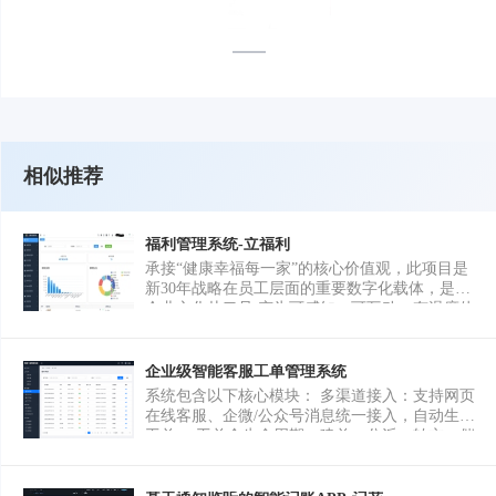
相似推荐
福利管理系统-立福利
承接“健康幸福每一家”的核心价值观，此项目是
新30年战略在员工层面的重要数字化载体，是将
企业文化从口号 变为可感知、可互动、有温度体
验的关键举措，也是落实“1+2”战略的重要组成
部分；落地“管理3.0”与“全面预算”的 必然要求，
千万福利预算，最终实现全过程、可视化、精准
企业级智能客服工单管理系统
化管理。本项目是实现费用可控、风险降低、效
系统包含以下核心模块： 多渠道接入：支持网页
益最大化的核心基 础设施；构建集团数字资产，
在线客服、企微/公众号消息统一接入，自动生成
规避安全风险： 替换现有外部SaaS系统，实现本
工单。 工单全生命周期：建单、分派、转交、催
地化部署，不仅解决数据安全风险，更是将员 工
办、结案、评价，支持优先级与 SLA 超时提
福利数据作为集团核心数字资产进行沉淀、管理
醒。 智能路由与知识库：按问题类型、客户等级
和应用的重要抓手。
自动分配客服；沉淀常见问题与话术库，降低重