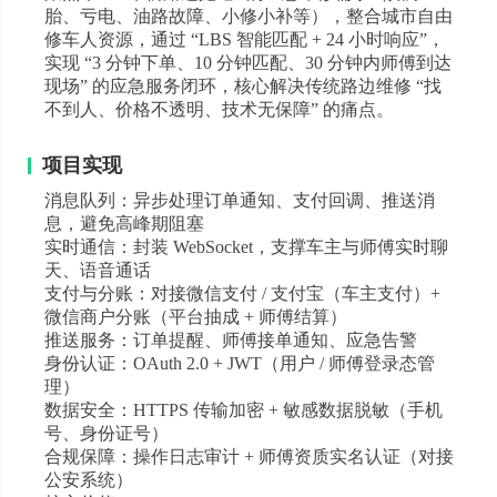
胎、亏电、油路故障、小修小补等），整合城市自由
修车人资源，通过 “LBS 智能匹配 + 24 小时响应”，
实现 “3 分钟下单、10 分钟匹配、30 分钟内师傅到达
现场” 的应急服务闭环，核心解决传统路边维修 “找
不到人、价格不透明、技术无保障” 的痛点。
项目实现
消息队列：异步处理订单通知、支付回调、推送消
息，避免高峰期阻塞
实时通信：封装 WebSocket，支撑车主与师傅实时聊
天、语音通话
支付与分账：对接微信支付 / 支付宝（车主支付）+
微信商户分账（平台抽成 + 师傅结算）
推送服务：订单提醒、师傅接单通知、应急告警
身份认证：OAuth 2.0 + JWT（用户 / 师傅登录态管
理）
数据安全：HTTPS 传输加密 + 敏感数据脱敏（手机
号、身份证号）
合规保障：操作日志审计 + 师傅资质实名认证（对接
公安系统）