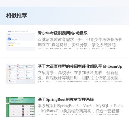
相似推荐
青少年考级刷题网站-考级乐
双减后素质教育需求上升，但青少年考级备考长
期存在"真题稀缺、资料分散、缺乏系统性练习
与效果追踪"的痛点。本项目立项目标是打造一
款面向 6–18 岁青少年的在线考级刷题平台，首
个落地学科为 CCF GESP C++ 编程能力等级认证
（1–8 级），后续可向音乐、美术等考级品类扩
基于大语言模型的校园智能化组队平台-TeamUp
展。核心功能包括：依据官方大纲构建的分级知
立项背景：高校学生在参加学科竞赛、创新创
识点题库、支持选择/判断/编程题的智能刷题与
业、课程设计等项目时，组队往往依赖朋友圈和
章节练习、还原真实考试规则的全真模拟考试、
社交群，效率低且匹配不精准。很多同学技能互
自动归集错题并生成薄弱点雷达图、基于目标级
补但互相不认识，错过合作机会。TeamUp 旨在
别生成个性化学习路径的家长端进度看板，以及
用 AI 技术解决校园组队信息不对称的问题。 核
课程大纲与宣传海报/PDF 的一键导出。用户路
心功能模块： 1.智能匹配推荐：基于多维度加权
基于SpringBoot的教材管理系统
径为：注册后选择目标考级→进行水平测评→按
算法（技能匹配 35%、综合评分 25%、专业匹配
本系统采用SpringBoot3 + Vue3 + MySQL + Redis
推荐路径刷题/模拟考→查看错题与能力报告→导
25%、活跃度 15%），技能匹配区分 Jaccard 相
+ MyBatis-Plus前后端分离架构，打造一套轻量
出备考资料；家长可通过微信小程序同步查看学
似度和互补度（互补权重 0.6 > 相似权重 0.4，因
化、高并发、易维护的教材全生命周期管理系
习时长、正确率与里程碑完成情况，实现备考过
为组队更需技能互补），自动计算匹配百分比并
统，覆盖教材信息维护、采购入库、库存管控、
程可视化。
给出匹配原因（共同技能、技能互补、同专业、
领用发放、借阅归还、数据统计、权限管控等核