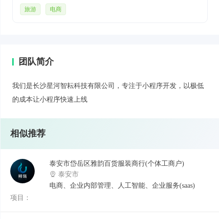
车与订单管理 - 购物车管理、完整订单流程、状态跟踪、支
旅游
电商
付集成、退款申请 3. 3. 用户评价与问答 - 1-5星评分、文字
图片评价、商品问答、点赞互动功能 4. 4. 用户中心 - 个人
信息、订单历史、评价管理、收藏功能、消息通知 管理端功
能： 1. 1. 商品管理 - 商品CRUD、分类管理、库存控制、销
团队简介
量统计 2. 2. 订单管理 - 订单处理、状态管理、退款审核、
数据统计 3. 3. 用户管理 - 用户信息、行为分析、增长统计
4. 4. 内容管理 - 轮播图配置、评价审核、问答回复、推荐设
我们是长沙星河智耘科技有限公司，专注于小程序开发，以极低
置 技术特色： - 20+个云函数覆盖所有业务场景 - 完整的数
的成本让小程序快速上线
据库设计和关系管理 - 智能推荐算法和动态库存管理 - 订单
超时自动处理机制 - 完善的安全保障和性能优化
相似推荐
泰安市岱岳区雅韵百货服装商行(个体工商户)
泰安市
电商、企业内部管理、人工智能、企业服务(saas)
项目：