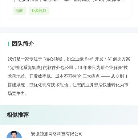
为用户提供从早餐到夜宵的全时段商品送达服务。平台支持
电商
外卖跑腿
语音点单、AI 推荐、会员折扣、拼单优惠等功能，结合实
时订单追踪、超时赔付等保障机制，同时借助骑手端 AI 助
手优化配送路径、主动预警异常情况，高效衔接用户需求与
商户供给，更拓展出预约点餐、社群团购、自提服务等多元
团队简介
场景，构建起覆盖 “线上下单 - 智能履约 - 售后保障” 的即时
生活服务生态。
我们是一家专注于 [核心领域，如企业级 SaaS 开发 / AI 解决方案
/ 定制化系统集成] 的软件外包公司，10 年来只为帮企业解决‘技
术落地难、开发效率低、成本不可控’的三大痛点 —— 从 0 到 1
搭建系统，或优化现有技术瓶颈，让您的业务想法快速转化为市
场竞争力。
相似推荐
安徽独旅网络科技有限公司