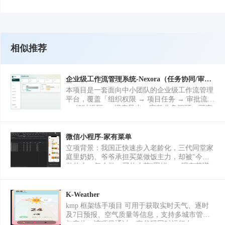
相似推荐
企业级工作流管理系统-Nexora（任务协同/审
批/RBAC/异步报表）-Nexora
本项目是一套面向中小团队的企业级工作流管理
平台，覆盖「组织权限 → 项目任务 → 审批流转
→ 超时提醒 → 报表导出」完整业务闭环，可直
接对应客户常见的 OA/任务协同/内部管理后台外
包需求。 核心业务功能： 1. 组织与权限：用
户、部门管理；基于 RBAC 的角色与细粒度权限
微信小程序-家有菜单
码，管理员/经理/员工看到不同菜单与数据范
立项背景：我国正快速步入老龄化，三代同堂家
围。 2. 项目与任务：项目创建、任务分配、状
庭里奶奶、爷爷承担买菜做饭主力，却被"今天
态流转；支持责任人、截止时间与进度跟踪。 3.
做什么、怎么做、买什么菜"困扰——现有菜谱
审批流程：任务发起审批 → 审批人通过/驳回 →
APP 偏年轻态，字号小、层级深、无家庭协作，
结果通知申请人，形成可审计的闭环。 4. 通知
长辈用不顺手。家有菜单是为长辈设计的买菜做
与调度：任务指派、审批结果、逾期扫描、日报
饭助手，用最小操作覆盖"决策—做法—采购"全
K-Weather
摘要等多类通知链路；Celery Beat 定时巡检逾期
链路：字号≥16px、操作≤3 步、触控≥44px。已
kmp 框架练手项目 可用于获取实时天气、逐时
任务。 5. 报表中心：支持 Excel / PDF 异步导
上线，一套 uni-app 代码编译微信小程序、H5、
及7日预报、空气质量等信息，支持多城市管理
出；队列任务完成后下载，Redis/Celery 不可用
Android、iOS 四端。 核心功能（10 模块，落地
与定位。该项目通过一套代码同时运行在