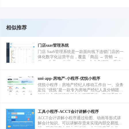
相似推荐
门店saas管理系统
门店 SaaS管理系统是一款面向线下连锁门店的一
体化数字化运营平台，覆盖「商品 → 营销 → 交
易 → 会员 → 分润 → 数据」全业务链路。系统
基于 Spring Cloud 微服务架构构建，支持多租户
（多平台/多门店）隔离运营，可为美业、零售、
本地生活服务等行业的连锁品牌提供从前端小程
uni-app-房地产-小程序-优悦小程序
序商城到后端运营管理的完整解决方案。 系统以
优悦小程序：房地产经纪人移动工作台 一、业务
「门店」为核心运营单元，向上承载 SaaS 平台
定位 “优悦”是一款专为房地产经纪人及分销团队
与商户进件支付能力，向下打通微信生态（公众
打造的全流程移动展业与管理系统。它打通了从
号/小程序/支付）资金通道，帮助品牌方实现引
房源/项目获取、客户带看下单、到最终佣金结算
流获客、私域留存、交易转化、员工激励与经营
的完整业务闭环。平台旨在解决房产分销行业中
分析的闭环管理。
信息不透明、结佣慢、协作难的痛点，通过数字
工具小程序-ACCT会计讲解小程序
化手段实现“项目在线化、交易可视化、收益即
ACCT会计讲解小程序通过绘图、动画等形式讲
时化”，赋能经纪人高效赚钱。 二、核心功能模
解会计知识。可以讲解存货未实现内部交易抵
块详解 根据界面布局，系统主要包含以下五大核
消、固定资产内部交易抵消、金融资产重分类、