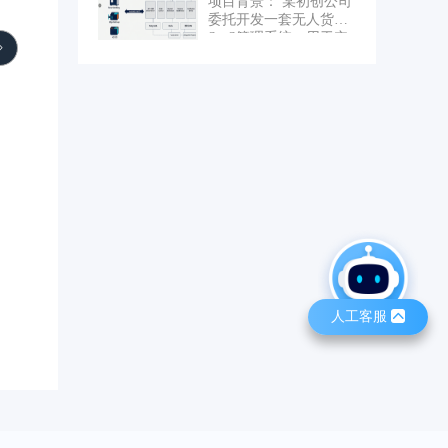
项目背景： 某初创公司
成记账，将记账操作从
全栈 + KiCad 硬件设计,从想法到
便于管理层复盘优化。
委托开发一套无人货柜
30 秒缩短到 3 秒。 核心
上线全流程交付。软件方面能够
SaaS管理系统，用于实
功能模块： 1. 通知自动
承接各种前端后端。
现对无人货柜多租户商
记账：Android 端通过系
品、库存、销售付款各
统
流程管理。业务场景为
NotificationListenerService
用户扫码开门，拿取商
监听支付宝、微信、银行
品后关门，根据机器视
等 App 的支付推送，利
觉算法确定售卖商品并
用正则模板引擎（6 类模
生成订单完成支付。 技
板、20+ 条规则覆盖支付
术栈： - C#/.NET 6 +
宝/微信/银行/美团等场
Vue + Uniapp - 阿里云
景）自动解析金额、类型
CI/CD - RabbitMQ IoT设
（收入/支出）、商户名
备通信 - 微信/支付宝支
称，弹窗预填确认。去重
付接入。
机制（5 秒窗口 + 复合
key）避免同条通知重复
记账。关键词过滤排除非
支付通知（B站推送、充
人工客服
值成功等 20+ 条忽略规
则）。 2. 手动记账：支
持支出/收入切换，15 个
支出分类 + 6 个收入分类
（带图标和颜色标识），
输入金额、商户、备注即
可快速完成，防连点重复