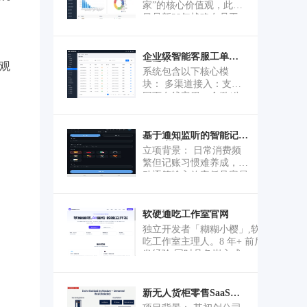
家”的核心价值观，此项
目是新30年战略在员工
层面的重要数字化载
体，是将企业文化从口
号 变为可感知、可互
企业级智能客服工单管
观
理系统
动、有温度体验的关键
系统包含以下核心模
举措，也是落实“1+2”战
块： 多渠道接入：支持
略的重要组成部分；落
网页在线客服、企微/公
地“管理3.0”与“全面预
众号消息统一接入，自
算”的 必然要求，千万
动生成工单。 工单全生
福利预算，最终实现全
命周期：建单、分派、
基于通知监听的智能记账
过程、可视化、精准化
APP-记花
转交、催办、结案、评
立项背景： 日常消费频
管理。本项目是实现费
价，支持优先级与 SLA
繁但记账习惯难养成，手
用可控、风险降低、效
超时提醒。 智能路由与
动逐笔输入效率低且容易
益最大化的核心基 础设
知识库：按问题类型、
遗漏。大多数人的消费信
施；构建集团数字资
客户等级自动分配客
息已经通过支付宝、微
产，规避安全风险： 替
服；沉淀常见问题与话
信、银行卡的推送通知触
软硬通吃工作室官网
换现有外部SaaS系统，
术库，降低重复应答成
达手机，但这些通知阅后
实现本地化部署，不仅
独立开发者「糊糊小樱」,软硬通
本。 坐席工作台：会话
即焚，没有结构化沉淀。
解决数据安全风险，更
吃工作室主理人。8 年+ 前后端开
列表、客户画像、历史
记花的核心思路是"被动
是将员 工福利数据作为
发经验,同时具备嵌入式
工单一屏查看，支持内
记账"——监听系统通
集团核心数字资产进行
(ESP32/STM32)与 PCB 设计能
部备注与协作。 数据看
知，自动识别收付款信息
沉淀、管理和应用的重
力。一人AI公司,用AI工具链把开
板：响应时长、解决
并提取金额、商户、分
要抓手。
发效率拉
新无人货柜零售SaaS平
率、满意度、客服工作
类，用户只需确认即可完
台
满:React/TypeScript/Python/Node.js
量等指标统计与导出，