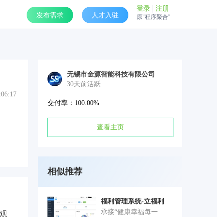
登录
注册
发布需求
人才入驻
原"程序聚合"
无锡市金源智能科技有限公司
30天前活跃
:06:17
交付率：100.00%
查看主页
相似推荐
福利管理系统-立福利
承接“健康幸福每一
观