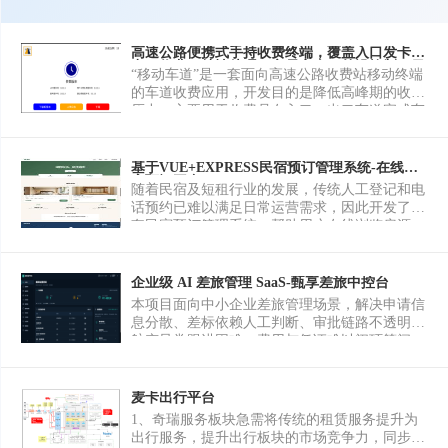
高速公路便携式手持收费终端，覆盖入口发卡、
出口收费、特情处理、交易安全、外设控制、日
“移动车道”是一套面向高速公路收费站移动终端
志上传和版本更新等完整车道业务流程。-移动
的车道收费应用，开发目的是降低高峰期的收费
车道
压力，主要用于收费员在入口、出口车道完成车
辆识别、通行介质读写、计费收费、异常处理、
设备控制、流水查询和交接班等工作。
基于VUE+EXPRESS民宿预订管理系统-在线民
宿预订平台
随着民宿及短租行业的发展，传统人工登记和电
话预约已难以满足日常运营需求，因此开发了一
套民宿预订管理系统，帮助用户在线浏览房源、
查看详情、完成预订，并提升运营者的房源及订
单管理效率。 系统包含用户注册登录、首页房源
展示、房源详情浏览、在线预约、订单管理、个
企业级 AI 差旅管理 SaaS-甄享差旅中控台
人中心等用户端功能，同时提供后台房源管理、
本项目面向中小企业差旅管理场景，解决申请信
订单管理、用户管理等管理功能，实现民宿业务
息分散、差标依赖人工判断、审批链路不透明、
流程的信息化管理，提高预订效率和运营效率。
航变异常跟进困难、费用与凭证难以闭环等问
题。系统以“差旅申请—差标校验—多级审批—
异常协同—费用对账—审计归档”为主流程，形
成员工、审批人、财务和企业管理员共同使用的
麦卡出行平台
一体化工作台。 核心功能包括：通过自然语言多
1、奇瑞服务板块急需将传统的租赁服务提升为
轮对话创建差旅申请，智能体自动提取出发地、
出行服务，提升出行板块的市场竞争力，同步提