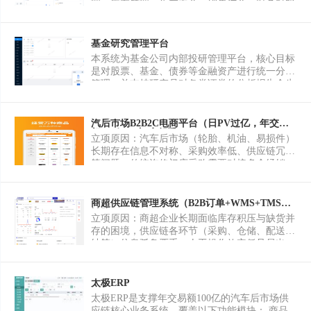
理、库存管理、生产工单、销售订单、财务对账
五大核心模块。 本人负责全栈开发：基于Spring
Boot构建后端API，Vue 3 + Element Plus搭建管
理后台，实现多角色权限控制及库存预警、订单
基金研究管理平台
流程追踪功能。 最终交付完整可部署系统，帮助
本系统为基金公司内部投研管理平台，核心目标
企业将订单处理效率提升约30%。 项目二：企业
是对股票、基金、债券等金融资产进行统一分类
品牌官网定制开发 为多家中小企业提供品牌官网
管理，并支持研究员对各类证券的分析报告全生
定制服务，包含品牌形象展示、产品中心、新闻
命周期管理。系统覆盖资产基本信息维护、分类
动态、在线留言咨询、后台内容管理（CMS）等
标签配置、研究员权限控制、研报撰写与审核流
功能。 本人负责从需求沟通、UI设计稿还原、
程、研报与证券关联检索等功能。通过系统化沉
汽后市场B2B2C电商平台（日PV过亿，年交易
前后端开发到服务器部署的全部工作，确保PC端
额100亿）-门店帮手
淀研究数据，提升投研团队协作效率，降低信息
立项原因：汽车后市场（轮胎、机油、易损件）
和移动端适配。 项目三：微信小程序开发 开发
孤岛风险，辅助投资决策。当前系统已承载35条
长期存在信息不对称、采购效率低、供应链冗长
过电商购物类、服务预约类、企业展示类小程
核心业务规则，支持约1200份研报的在线管理，
等问题。传统汽修门店采购需要对接多个经销
序，基于Uni-App实现多端适配，包含用户登
日均活跃用户覆盖投研、风控、合规等多个部
商，价格不透明，库存信息滞后。平台旨在搭建
录、商品浏览、在线下单、订单管理等完整业务
门。
一个连接轮胎经销商、机油代理商与汽修门店的
流程。
B2B2C电商平台，同时延伸至C端车主，提供基
商超供应链管理系统（B2B订单+WMS+TMS全
链路）
于LBS的保养维修服务，实现从厂商到门店到车
立项原因：商超企业长期面临库存积压与缺货并
主的全链路数字化。 具体功能模块：平台运营端
存的困境，供应链各环节（采购、仓储、配送、
（商品管理、订单管理、商家入驻审核、资金结
结算）信息孤岛严重，人工操作效率低且易出
算、营销工具）、商家管理端（商品上架、库存
错。年交易额10亿的业务规模下，亟需一套全链
管理、订单处理、数据看板）、门店采购端（在
路供应链系统来降低库存成本、提升周转效率。
线采购、比价询价、物流跟踪、历史订单）、车
系统涵盖商联自有业务B2B订单子系统、集配仓
太极ERP
主小程序（LBS附近门店查询、保养预约、在线
仓储管理子系统（WMS）、集配仓配送管理子
太极ERP是支撑年交易额100亿的汽车后市场供
下单、评价系统）。 主要功能描述：B2B端实现
系统（TMS）。 行业场景：服务40+家年销售4
应链核心业务系统，覆盖以下功能模块： 商品管